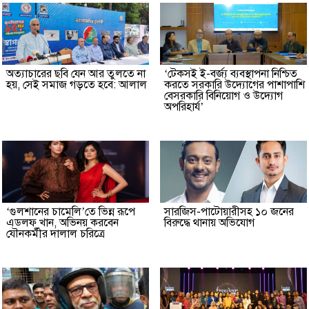
অত্যাচারের ছবি যেন আর তুলতে না
‘টেকসই ই-বর্জ্য ব্যবস্থাপনা নিশ্চিত
হয়, সেই সমাজ গড়তে হবে: আলাল
করতে সরকারি উদ্যোগের পাশাপাশি
বেসরকারি বিনিয়োগ ও উদ্যোগ
অপরিহার্য’
‘গুলশানের চামেলি’তে ভিন্ন রূপে
সারজিস-পাটোয়ারীসহ ১০ জনের
এডলফ খান, অভিনয় করবেন
বিরুদ্ধে থানায় অভিযোগ
যৌনকর্মীর দালাল চরিত্রে