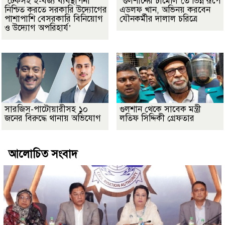
‘টেকসই ই-বর্জ্য ব্যবস্থাপনা
‘গুলশানের চামেলি’তে ভিন্ন রূপে
নিশ্চিত করতে সরকারি উদ্যোগের
এডলফ খান, অভিনয় করবেন
পাশাপাশি বেসরকারি বিনিয়োগ
যৌনকর্মীর দালাল চরিত্রে
ও উদ্যোগ অপরিহার্য’
সারজিস-পাটোয়ারীসহ ১০
গুলশান থেকে সাবেক মন্ত্রী
জনের বিরুদ্ধে থানায় অভিযোগ
লতিফ সিদ্দিকী গ্রেফতার
আলোচিত সংবাদ