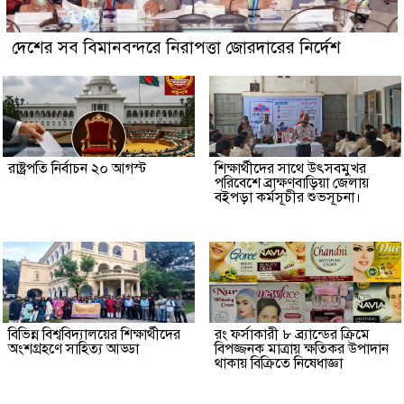
দেশের সব বিমানবন্দরে নিরাপত্তা জোরদারের নির্দেশ
রাষ্ট্রপতি নির্বাচন ২০ আগস্ট
শিক্ষার্থীদের সাথে উৎসবমুখর
পরিবেশে ব্রাক্ষণবাড়িয়া জেলায়
বইপড়া কর্মসূচীর শুভসূচনা।
বিভিন্ন বিশ্ববিদ্যালয়ের শিক্ষার্থীদের
রং ফর্সাকারী ৮ ব্র্যান্ডের ক্রিমে
অংশগ্রহণে সাহিত্য আড্ডা
বিপজ্জনক মাত্রায় ক্ষতিকর উপাদান
থাকায় বিক্রিতে নিষেধাজ্ঞা