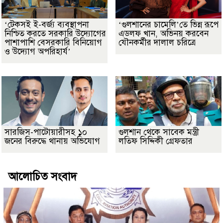
‘টেকসই ই-বর্জ্য ব্যবস্থাপনা
‘গুলশানের চামেলি’তে ভিন্ন রূপে
নিশ্চিত করতে সরকারি উদ্যোগের
এডলফ খান, অভিনয় করবেন
পাশাপাশি বেসরকারি বিনিয়োগ
যৌনকর্মীর দালাল চরিত্রে
ও উদ্যোগ অপরিহার্য’
সারজিস-পাটোয়ারীসহ ১০
গুলশান থেকে সাবেক মন্ত্রী
জনের বিরুদ্ধে থানায় অভিযোগ
লতিফ সিদ্দিকী গ্রেফতার
আলোচিত সংবাদ