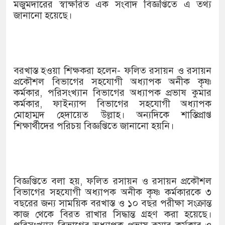
১৫২২ পুলিশ সদস্যকে চাকরিতে পুনর্
মজুমদারের স্বাক্ষরিত এক সংবাদ বিজ্ঞপ্তিতে এ তথ্য
জানানো হয়েছে।
খিলক্ষেত থানা বিএনপির যুগ্ম আহ্বায়
দেশের ৬ অঞ্চলে ঝড়ের আভাস
সার্ককে আরও গতিশীল করতে চায় বা
বরখাস্ত হওয়া শিক্ষকরা হলেন- ফলিত রসায়ন ও রসায়ন
প্রকৌশল বিভাগের সহযোগী অধ্যাপক অনীক কৃষ্ণ
প্রেমের সম্পর্ক ছিন্ন না করায় মা-ভ
কর্মকার, পরিসংখ্যান বিভাগের অধ্যাপক প্রভাষ কুমার
কর্মকার, ফাইন্যান্স বিভাগের সহযোগী অধ্যাপক
প্রধানমন্ত্রীর সঙ্গে নবনিযুক্ত নৌবাহিনী
মোহাম্মদ হেদায়েত উল্লাহ। অন্যদিকে শাস্তিপ্রাপ্ত
শিক্ষার্থীদের পরিচয় বিজ্ঞপ্তিতে জানানো হয়নি।
হামের উপসর্গে আরও ৬ প্রাণহানি, সব
অবশেষে পদত্যাগ করলেন ভারতের শিক্ষ
জামায়াত ফেরেশতাদের দল নয়, ভুল 
বিজ্ঞপ্তিতে বলা হয়, ফলিত রসায়ন ও রসায়ন প্রকৌশল
বিভাগের সহযোগী অধ্যাপক অনীক কৃষ্ণ কর্মকারকে ৩
বছরের জন্য সাময়িক বরখাস্ত ও ১০ বছর পরীক্ষা সংক্রান্ত
কাজ থেকে বিরত রাখার সিদ্ধান্ত গ্রহণ করা হয়েছে।