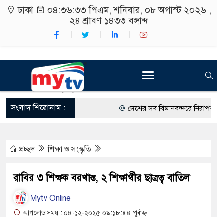
ঢাকা
০৪:৩৬:৩৪ পিএম
, শনিবার, ০৮ অগাস্ট ২০২৬ ,
২৪ শ্রাবণ ১৪৩৩
বঙ্গাব্দ
সংবাদ শিরোনাম :
দেশের সব বিমানবন্দরে নিরাপত্তা জোর
রাষ্ট্রপতি নির্বাচন ২০ আগস্ট
প্রচ্ছদ
শিক্ষা ও সংস্কৃতি
শিক্ষার্থীদের সাথে উৎসবমুখর পরিবেশ
কর্মসূচীর শুভসূচনা।
রাবির ৩ শিক্ষক বরখাস্ত, ২ শিক্ষার্থীর ছাত্রত্ব বাতিল
বিভিন্ন বিশ্ববিদ্যালয়ের শিক্ষার্থীদের 
Mytv Online
রং ফর্সাকারী ৮ ব্র্যান্ডের ক্রিমে বিপ
আপলোড সময় : ০৪-১২-২০২৫ ০৯:১৮:৪৪ পূর্বাহ্ন