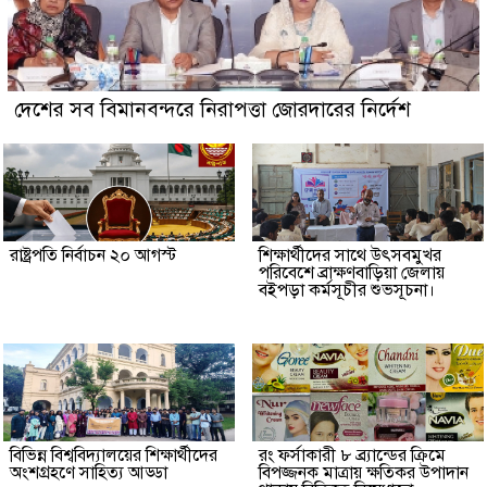
দেশের সব বিমানবন্দরে নিরাপত্তা জোরদারের নির্দেশ
রাষ্ট্রপতি নির্বাচন ২০ আগস্ট
শিক্ষার্থীদের সাথে উৎসবমুখর
পরিবেশে ব্রাক্ষণবাড়িয়া জেলায়
বইপড়া কর্মসূচীর শুভসূচনা।
বিভিন্ন বিশ্ববিদ্যালয়ের শিক্ষার্থীদের
রং ফর্সাকারী ৮ ব্র্যান্ডের ক্রিমে
অংশগ্রহণে সাহিত্য আড্ডা
বিপজ্জনক মাত্রায় ক্ষতিকর উপাদান