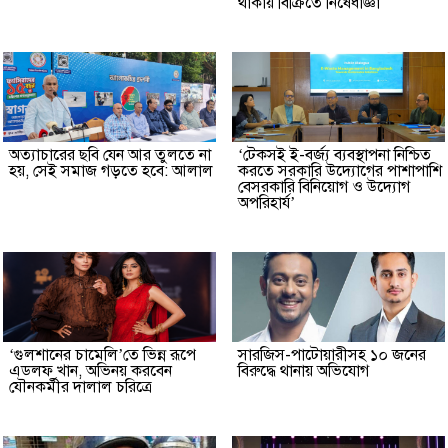
থাকায় বিক্রিতে নিষেধাজ্ঞা
অত্যাচারের ছবি যেন আর তুলতে না
‘টেকসই ই-বর্জ্য ব্যবস্থাপনা নিশ্চিত
হয়, সেই সমাজ গড়তে হবে: আলাল
করতে সরকারি উদ্যোগের পাশাপাশি
বেসরকারি বিনিয়োগ ও উদ্যোগ
অপরিহার্য’
‘গুলশানের চামেলি’তে ভিন্ন রূপে
সারজিস-পাটোয়ারীসহ ১০ জনের
এডলফ খান, অভিনয় করবেন
বিরুদ্ধে থানায় অভিযোগ
যৌনকর্মীর দালাল চরিত্রে