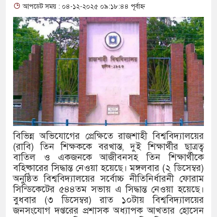
আপডেট সময় : ০৪-১২-২০২৫ ০৯:১৮:৪৪ পূর্বাহ্ন
থাকায় বিক্রিতে নিষেধাজ্ঞা
অত্যাচারের ছবি যেন আর তুলতে না হ
আলাল
‘গুলশানের চামেলি’তে ভিন্ন রূপে 
যৌনকর্মীর দালাল চরিত্রে
সারজিস-পাটোয়ারীসহ ১০ জনের বিরুদ
বিভিন্ন অভিযোগের প্রেক্ষিতে রাজশাহী বিশ্ববিদ্যালয়ের
গুলশান থেকে সাবেক মন্ত্রী লতিফ সিদ্
(রাবি) তিন শিক্ষককে বরখাস্ত, দুই শিক্ষার্থীর ছাত্রত্ব
বাতিল ও একজনকে আজীবনসহ তিন শিক্ষার্থীকে
‘স্কুটি নাকি গোল্ড?’ ক্যাম্পেইনের ব
বহিষ্কারের সিদ্ধান্ত নেওয়া হয়েছে। মঙ্গলবার (২ ডিসেম্বর)
অনুষ্ঠিত বিশ্ববিদ্যালয়ের সর্বোচ্চ নীতিনির্ধারনী ফোরাম
এর ফ্রিডম ব্র্যান্ড, বাড়ল ক্যাম্পেইনের মে
সিন্ডিকেটের ৫৪৪তম সভায় এ সিদ্ধান্ত নেওয়া হয়েছে।
সংবিধান অনুযায়ী যথাসময়ে রাষ্ট্রপতি ন
বুধবার (৩ ডিসেম্বর) রাত ১০টায় বিশ্ববিদ্যালয়ের
জনসংযোগ দপ্তরের প্রশাসক অধ্যাপক আখতার হোসেন