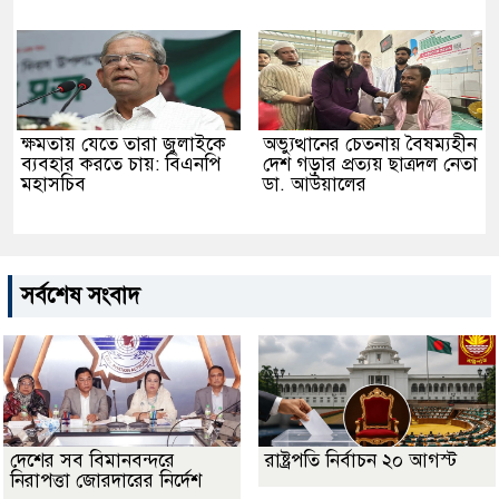
ক্ষমতায় যেতে তারা জুলাইকে
অভ্যুত্থানের চেতনায় বৈষম্যহীন
ব্যবহার করতে চায়: বিএনপি
দেশ গড়ার প্রত্যয় ছাত্রদল নেতা
মহাসচিব
ডা. আউয়ালের
সর্বশেষ সংবাদ
দেশের সব বিমানবন্দরে
রাষ্ট্রপতি নির্বাচন ২০ আগস্ট
নিরাপত্তা জোরদারের নির্দেশ