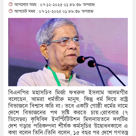
আপলোড সময় : ০৭-১২-২০২৫ ০১:৪৬:৩৮ অপরাহ্ন
থাকায় বিক্রিতে নিষেধাজ্ঞা
আপডেট সময় : ০৭-১২-২০২৫ ০১:৪৬:৩৮ অপরাহ্ন
অত্যাচারের ছবি যেন আর তুলতে না
আলাল
‘গুলশানের চামেলি’তে ভিন্ন রূপ
যৌনকর্মীর দালাল চরিত্রে
সারজিস-পাটোয়ারীসহ ১০ জনের বির
গুলশান থেকে সাবেক মন্ত্রী লতিফ সি
বিএনপির মহাসচিব মির্জা ফখরুল ইসলাম আলমগীর
বলেছেন, আমরা ধর্মভীরু মানুষ, কিন্তু ধর্ম দিয়ে রাষ্ট্র
‘স্কুটি নাকি গোল্ড?’ ক্যাম্পেইনে
বিভাজনে বিশ্বাস করি না। তবে একটি গোষ্ঠী ধর্মের নামে
এর ফ্রিডম ব্র্যান্ড, বাড়ল ক্যাম্পেইনের
দেশে বিভাজনের পথ সৃষ্টি করতে চায়।রোববার (৭
ডিসেম্বর) কৃষিবিদ ইনস্টিটিউশন মিলনায়তনে দলটির
সংবিধান অনুযায়ী যথাসময়ে রাষ্ট্রপতি
দেশ গড়ার পরিকল্পনা শীর্ষক কর্মসূচির উদ্বোধনকালে এ
কথা বলেন তিনি।তিনি বলেন, ১৫ বছর পর দেশে গণতন্ত্র