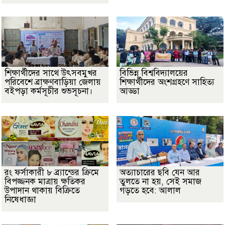
শিক্ষার্থীদের সাথে উৎসবমুখর
বিভিন্ন বিশ্ববিদ্যালয়ের
পরিবেশে ব্রাক্ষণবাড়িয়া জেলায়
শিক্ষার্থীদের অংশগ্রহণে সাহিত্য
বইপড়া কর্মসূচীর শুভসূচনা।
আড্ডা
রং ফর্সাকারী ৮ ব্র্যান্ডের ক্রিমে
অত্যাচারের ছবি যেন আর
বিপজ্জনক মাত্রায় ক্ষতিকর
তুলতে না হয়, সেই সমাজ
উপাদান থাকায় বিক্রিতে
গড়তে হবে: আলাল
নিষেধাজ্ঞা