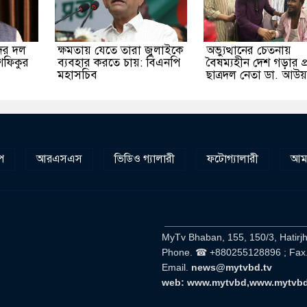
ের দল
ক্ষমতায় যেতে তারা জুলাইকে
অভ্যুত্থানের চেতনায়
শফিকুর
ব্যবহার করতে চায়: বিএনপি
বৈষম্যহীন দেশ গড়ার প্
মহাসচিব
ছাত্রদল নেতা ডা. আউ
প
আরএসএস
ভিডিও গ্যালারী
ফটোগ্যালারী
আমা
__________________________
MyTv Bhaban, 155, 150/3, Hatirj
Phone. ☎ +880255128896 ; Fax
Email.
news@mytvbd.tv
web: www.mytvbd,www.mytvb