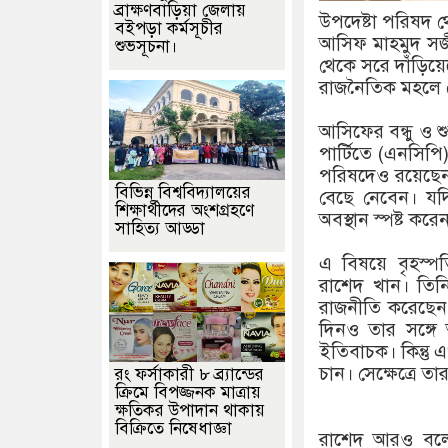
ব্রাক্ষণবাড়িয়া জেলায়
উপদেষ্টা পরিষদ থ
বইপড়া কর্মসূচীর
আসিফ মাহমুদ সজী
শুভসূচনা।
থেকে সরে দাঁড়িয়
রাজনৈতিক মহলে 
আসিফের বন্ধু ও 
পার্টিতে (এনসিপ
পরিষদেও রয়েছেন
বিভিন্ন বিশ্ববিদ্যালয়ের
বেছে নেবেন। য
শিক্ষার্থীদের অংশগ্রহণে
অবস্থান স্পষ্ট ক
সাহিত্য আড্ডা
এ বিষয়ে বৃহস্
রাশেদ খান। তিন
রাজনীতি করেছেন
দিনও তার সঙ্গে
ইতিবাচক। কিন্তু এ
চান। সেক্ষেত্রে ত
রং ফর্সাকারী ৮ ব্র্যান্ডের
ক্রিমে বিপজ্জনক মাত্রায়
ক্ষতিকর উপাদান থাকায়
বিক্রিতে নিষেধাজ্ঞা
রাশেদ আরও বলেন