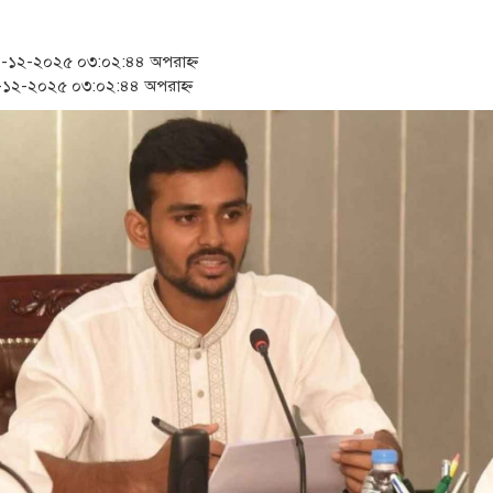
‘স্কুটি নাকি গোল্ড?’ ক্যাম্
১৫২২ পুলিশ সদস্যকে চাকরি
১২-২০২৫ ০৩:০২:৪৪ অপরাহ্ন
১২-২০২৫ ০৩:০২:৪৪ অপরাহ্ন
সার্ককে আরও গতিশীল করতে
প্রধানমন্ত্রীর সঙ্গে নবনিযুক্
জামায়াত ফেরেশতাদের দল ন