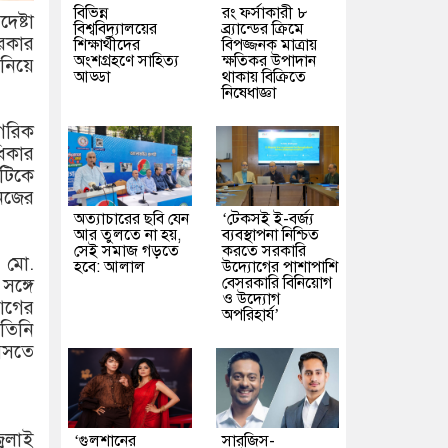
বিভিন্ন
রং ফর্সাকারী ৮
েষ্টা
বিশ্ববিদ্যালয়ের
ব্র্যান্ডের ক্রিমে
সরকার
শিক্ষার্থীদের
বিপজ্জনক মাত্রায়
অংশগ্রহণে সাহিত্য
ক্ষতিকর উপাদান
 নিয়ে
আড্ডা
থাকায় বিক্রিতে
নিষেধাজ্ঞা
াগরিক
ধিকার
টিকে
িজের
অত্যাচারের ছবি যেন
‘টেকসই ই-বর্জ্য
আর তুলতে না হয়,
ব্যবস্থাপনা নিশ্চিত
সেই সমাজ গড়তে
করতে সরকারি
 মো.
হবে: আলাল
উদ্যোগের পাশাপাশি
বেসরকারি বিনিয়োগ
ঙ্গে
ও উদ্যোগ
আগের
অপরিহার্য’
তিনি
 আসতে
ুলাই
‘গুলশানের
সারজিস-