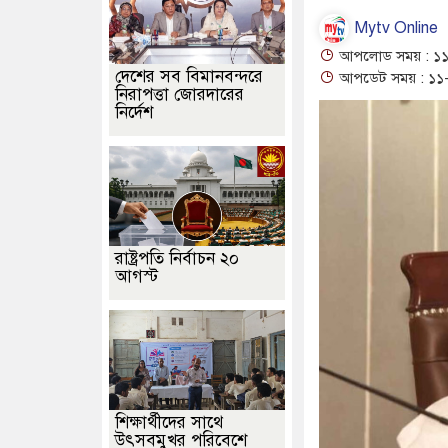
Mytv Online
আপলোড সময় : ১১-
দেশের সব বিমানবন্দরে
আপডেট সময় : ১১-
নিরাপত্তা জোরদারের
নির্দেশ
রাষ্ট্রপতি নির্বাচন ২০
আগস্ট
শিক্ষার্থীদের সাথে
উৎসবমুখর পরিবেশে