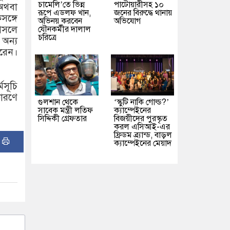
চামেলি’তে ভিন্ন
পাটোয়ারীসহ ১০
অথবা
রূপে এডলফ খান,
জনের বিরুদ্ধে থানায়
ঙ্গে
অভিনয় করবেন
অভিযোগ
 আসলে
যৌনকর্মীর দালাল
চরিত্রে
অন্য
ারেন।
মসূচি
কারণে
গুলশান থেকে
‘স্কুটি নাকি গোল্ড?’
সাবেক মন্ত্রী লতিফ
ক্যাম্পেইনের
সিদ্দিকী গ্রেফতার
বিজয়ীদের পুরস্কৃত
করল এসিআই-এর
ফ্রিডম ব্র্যান্ড, বাড়ল
:
ক্যাম্পেইনের মেয়াদ