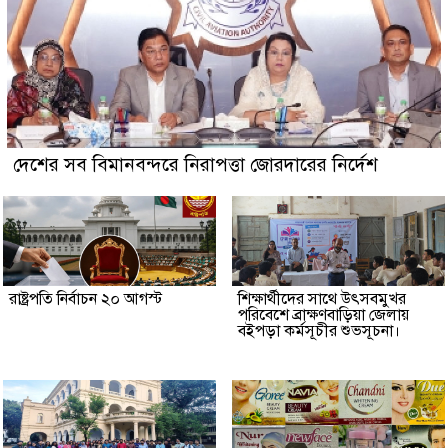
দেশের সব বিমানবন্দরে নিরাপত্তা জোরদারের নির্দেশ
রাষ্ট্রপতি নির্বাচন ২০ আগস্ট
শিক্ষার্থীদের সাথে উৎসবমুখর
পরিবেশে ব্রাক্ষণবাড়িয়া জেলায়
বইপড়া কর্মসূচীর শুভসূচনা।