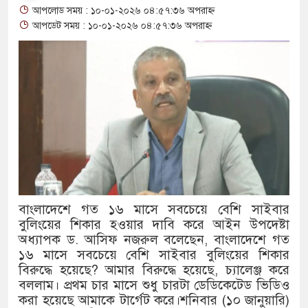
আপলোড সময় : ১০-০১-২০২৬ ০৪:৫৭:৩৬ অপরাহ্ন
থাকায় বিক্রিতে নিষেধাজ্ঞা
আপডেট সময় : ১০-০১-২০২৬ ০৪:৫৭:৩৬ অপরাহ্ন
অত্যাচারের ছবি যেন আর তুলতে না হ
আলাল
‘গুলশানের চামেলি’তে ভিন্ন রূপে 
যৌনকর্মীর দালাল চরিত্রে
সারজিস-পাটোয়ারীসহ ১০ জনের বিরুদ
গুলশান থেকে সাবেক মন্ত্রী লতিফ সিদ্
বাংলাদেশে গত ১৬ মাসে সবচেয়ে বেশি সাইবার
বুলিংয়ের শিকার হওয়ার দাবি করে আইন উপদেষ্টা
‘স্কুটি নাকি গোল্ড?’ ক্যাম্পেইনের ব
অধ্যাপক ড. আসিফ নজরুল বলেছেন, বাংলাদেশে গত
এর ফ্রিডম ব্র্যান্ড, বাড়ল ক্যাম্পেইনের মে
১৬ মাসে সবচেয়ে বেশি সাইবার বুলিংয়ের শিকার
বিরুদ্ধে হয়েছে? আমার বিরুদ্ধে হয়েছে, চ্যালেঞ্জ করে
সংবিধান অনুযায়ী যথাসময়ে রাষ্ট্রপতি নি
বললাম। প্রথম চার মাসে শুধু চারটা ডেডিকেটেড ভিডিও
করা হয়েছে আমাকে টার্গেট করে।শনিবার (১০ জানুয়ারি)