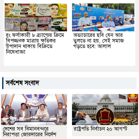
রং ফর্সাকারী ৮ ব্র্যান্ডের ক্রিমে
অত্যাচারের ছবি যেন আর
বিপজ্জনক মাত্রায় ক্ষতিকর
তুলতে না হয়, সেই সমাজ
উপাদান থাকায় বিক্রিতে
গড়তে হবে: আলাল
নিষেধাজ্ঞা
সর্বশেষ সংবাদ
দেশের সব বিমানবন্দরে
রাষ্ট্রপতি নির্বাচন ২০ আগস্ট
নিরাপত্তা জোরদারের নির্দেশ