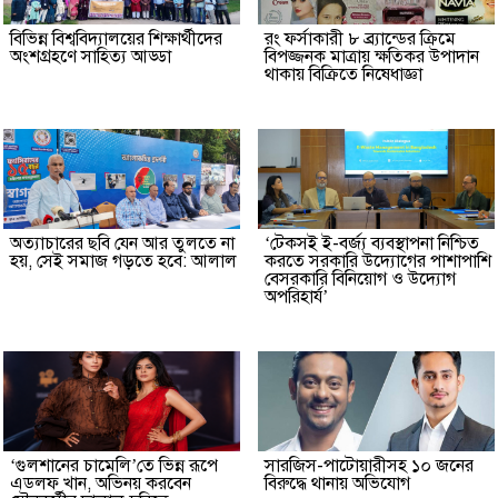
বিভিন্ন বিশ্ববিদ্যালয়ের শিক্ষার্থীদের
রং ফর্সাকারী ৮ ব্র্যান্ডের ক্রিমে
অংশগ্রহণে সাহিত্য আড্ডা
বিপজ্জনক মাত্রায় ক্ষতিকর উপাদান
থাকায় বিক্রিতে নিষেধাজ্ঞা
অত্যাচারের ছবি যেন আর তুলতে না
‘টেকসই ই-বর্জ্য ব্যবস্থাপনা নিশ্চিত
হয়, সেই সমাজ গড়তে হবে: আলাল
করতে সরকারি উদ্যোগের পাশাপাশি
বেসরকারি বিনিয়োগ ও উদ্যোগ
অপরিহার্য’
‘গুলশানের চামেলি’তে ভিন্ন রূপে
সারজিস-পাটোয়ারীসহ ১০ জনের
এডলফ খান, অভিনয় করবেন
বিরুদ্ধে থানায় অভিযোগ