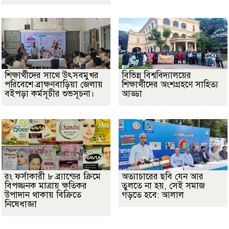
শিক্ষার্থীদের সাথে উৎসবমুখর
বিভিন্ন বিশ্ববিদ্যালয়ের
পরিবেশে ব্রাক্ষণবাড়িয়া জেলায়
শিক্ষার্থীদের অংশগ্রহণে সাহিত্য
বইপড়া কর্মসূচীর শুভসূচনা।
আড্ডা
রং ফর্সাকারী ৮ ব্র্যান্ডের ক্রিমে
অত্যাচারের ছবি যেন আর
বিপজ্জনক মাত্রায় ক্ষতিকর
তুলতে না হয়, সেই সমাজ
উপাদান থাকায় বিক্রিতে
গড়তে হবে: আলাল
নিষেধাজ্ঞা