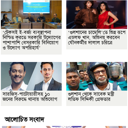
‘টেকসই ই-বর্জ্য ব্যবস্থাপনা
‘গুলশানের চামেলি’তে ভিন্ন রূপে
নিশ্চিত করতে সরকারি উদ্যোগের
এডলফ খান, অভিনয় করবেন
পাশাপাশি বেসরকারি বিনিয়োগ
যৌনকর্মীর দালাল চরিত্রে
ও উদ্যোগ অপরিহার্য’
সারজিস-পাটোয়ারীসহ ১০
গুলশান থেকে সাবেক মন্ত্রী
জনের বিরুদ্ধে থানায় অভিযোগ
লতিফ সিদ্দিকী গ্রেফতার
আলোচিত সংবাদ