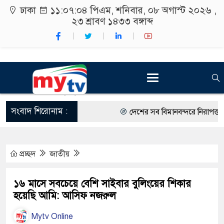
ঢাকা
১১:০৭:০৫ পিএম
, শনিবার, ০৮ অগাস্ট ২০২৬ ,
২৩ শ্রাবণ ১৪৩৩
বঙ্গাব্দ
সংবাদ শিরোনাম :
দেশের সব বিমানবন্দরে নিরাপত্তা জোর
রাষ্ট্রপতি নির্বাচন ২০ আগস্ট
প্রচ্ছদ
জাতীয়
শিক্ষার্থীদের সাথে উৎসবমুখর পরিবেশ
কর্মসূচীর শুভসূচনা।
১৬ মাসে সবচেয়ে বেশি সাইবার বুলিংয়ের শিকার
হয়েছি আমি: আসিফ নজরুল
বিভিন্ন বিশ্ববিদ্যালয়ের শিক্ষার্থীদের 
Mytv Online
রং ফর্সাকারী ৮ ব্র্যান্ডের ক্রিমে বিপজ