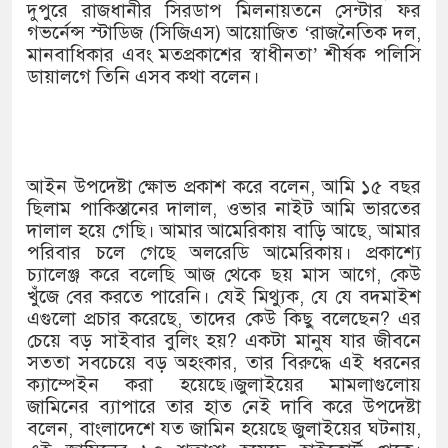
১৫২২ পুলিশ সদস্যকে চাকরিতে পুনর্
দুপুরে রাজধানীর সিরডাপ মিলনায়তনে সেন্টার ফর
গভর্নেন্স স্টাডিজ (সিজিএস) আয়োজিত ‘রাজনৈতিক দল,
খিলক্ষেত থানা বিএনপির যুগ্ম আহ্বায়
মানবাধিকার এবং মতপ্রকাশের স্বাধীনতা’ শীর্ষক পলিসি
ডায়ালগে তিনি এসব কথা বলেন।
দেশের ৬ অঞ্চলে ঝড়ের আভাস
সার্ককে আরও গতিশীল করতে চায় বা
প্রেমের সম্পর্ক ছিন্ন না করায় মা-ভ
আইন উপদেষ্টা ক্ষোভ প্রকাশ করে বলেন, আমি ১৫ বছর
ছিলাম পাকিস্তানের দালাল, ওভার নাইট আমি ভারতের
প্রধানমন্ত্রীর সঙ্গে নবনিযুক্ত নৌবাহিনী
দালাল হয়ে গেছি। আমার আমেরিকায় বাড়ি আছে, আমার
পরিবার চলে গেছে অলরেডি আমেরিকায়। প্রকাশ্যে
হামের উপসর্গে আরও ৬ প্রাণহানি, সব
চ্যালেঞ্জ করে বলেছি আজ থেকে ছয় মাস আগে, কেউ
খুঁজে বের করতে পারেনি। যেই মিথ্যুক, যে যে বদমাইশ
অবশেষে পদত্যাগ করলেন ভারতের শিক্ষা
এগুলো প্রচার করেছে, তাদের কেউ কিছু বলেছেন? এর
চেয়ে বড় সাইবার বুলিং হয়? একটা মানুষ যার জীবনে
জামায়াত ফেরেশতাদের দল নয়, ভুল 
সততা সবচেয়ে বড় অহংকার, তার বিরুদ্ধে এই ধরনের
ক্যাম্পেইন করা হয়েছে।জুলাইয়ের মামলাগুলোয়
জামিনের ব্যাপারে তার হাত নেই দাবি করে উপদেষ্টা
বলেন, বাংলাদেশে যত জামিন হয়েছে জুলাইয়ের ঘটনায়,