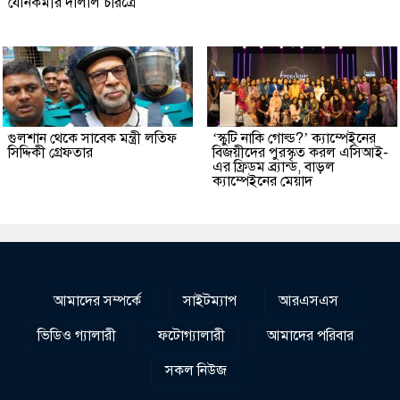
যৌনকর্মীর দালাল চরিত্রে
গুলশান থেকে সাবেক মন্ত্রী লতিফ
‘স্কুটি নাকি গোল্ড?’ ক্যাম্পেইনের
সিদ্দিকী গ্রেফতার
বিজয়ীদের পুরস্কৃত করল এসিআই-
এর ফ্রিডম ব্র্যান্ড, বাড়ল
ক্যাম্পেইনের মেয়াদ
আমাদের সম্পর্কে
সাইটম্যাপ
আরএসএস
ভিডিও গ্যালারী
ফটোগ্যালারী
আমাদের পরিবার
সকল নিউজ