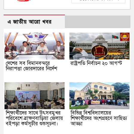
এ জাতীয় আরো খবর
দেশের সব বিমানবন্দরে
রাষ্ট্রপতি নির্বাচন ২০ আগস্ট
নিরাপত্তা জোরদারের নির্দেশ
শিক্ষার্থীদের সাথে উৎসবমুখর
বিভিন্ন বিশ্ববিদ্যালয়ের
পরিবেশে ব্রাক্ষণবাড়িয়া জেলায়
শিক্ষার্থীদের অংশগ্রহণে সাহিত্য
বইপড়া কর্মসূচীর শুভসূচনা।
আড্ডা