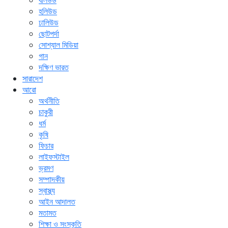
বলিউড
হলিউড
ঢালিউড
ছোটপর্দা
সোশ্যাল মিডিয়া
গান
দক্ষিণ ভারত
সারাদেশ
আরো
অর্থনীতি
চাকুরী
ধর্ম
কৃষি
ফিচার
লাইফস্টাইল
ভ্রমণ
সম্পাদকীয়
স্বাস্থ্য
আইন আদালত
মতামত
শিক্ষা ও সংস্কৃতি