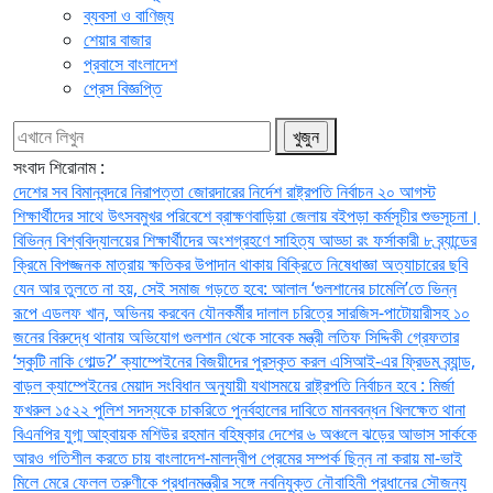
ব্যবসা ও বাণিজ্য
শেয়ার বাজার
প্রবাসে বাংলাদেশ
প্রেস বিজ্ঞপ্তি
সংবাদ শিরোনাম :
দেশের সব বিমানবন্দরে নিরাপত্তা জোরদারের নির্দেশ
রাষ্ট্রপতি নির্বাচন ২০ আগস্ট
শিক্ষার্থীদের সাথে উৎসবমুখর পরিবেশে ব্রাক্ষণবাড়িয়া জেলায় বইপড়া কর্মসূচীর শুভসূচনা।
বিভিন্ন বিশ্ববিদ্যালয়ের শিক্ষার্থীদের অংশগ্রহণে সাহিত্য আড্ডা
রং ফর্সাকারী ৮ ব্র্যান্ডের
ক্রিমে বিপজ্জনক মাত্রায় ক্ষতিকর উপাদান থাকায় বিক্রিতে নিষেধাজ্ঞা
অত্যাচারের ছবি
যেন আর তুলতে না হয়, সেই সমাজ গড়তে হবে: আলাল
‘গুলশানের চামেলি’তে ভিন্ন
রূপে এডলফ খান, অভিনয় করবেন যৌনকর্মীর দালাল চরিত্রে
সারজিস-পাটোয়ারীসহ ১০
জনের বিরুদ্ধে থানায় অভিযোগ
গুলশান থেকে সাবেক মন্ত্রী লতিফ সিদ্দিকী গ্রেফতার
‘স্কুটি নাকি গোল্ড?’ ক্যাম্পেইনের বিজয়ীদের পুরস্কৃত করল এসিআই-এর ফ্রিডম ব্র্যান্ড,
বাড়ল ক্যাম্পেইনের মেয়াদ
সংবিধান অনুযায়ী যথাসময়ে রাষ্ট্রপতি নির্বাচন হবে : মির্জা
ফখরুল
১৫২২ পুলিশ সদস্যকে চাকরিতে পুনর্বহালের দাবিতে মানববন্ধন
খিলক্ষেত থানা
বিএনপির যুগ্ম আহ্বায়ক মশিউর রহমান বহিষ্কার
দেশের ৬ অঞ্চলে ঝড়ের আভাস
সার্ককে
আরও গতিশীল করতে চায় বাংলাদেশ-মালদ্বীপ
প্রেমের সম্পর্ক ছিন্ন না করায় মা-ভাই
মিলে মেরে ফেলল তরুণীকে
প্রধানমন্ত্রীর সঙ্গে নবনিযুক্ত নৌবাহিনী প্রধানের সৌজন্য