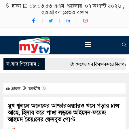
ঢাকা
০৮:০৩:৫৪ এএম
, শুক্রবার, ০৭ অগাস্ট ২০২৬ ,
২৩ শ্রাবণ ১৪৩৩
বঙ্গাব্দ
সংবাদ শিরোনাম :
দেশের সব বিমানবন্দরে নিরাপত্তা জোর
রাষ্ট্রপতি নির্বাচন ২০ আগস্ট
প্রচ্ছদ
জাতীয়
শিক্ষার্থীদের সাথে উৎসবমুখর পরিবেশ
কর্মসূচীর শুভসূচনা।
মুখ খুললে অনেকের আন্ডারঅয়্যারও খসে পড়ার চান্স
আছে, হিসাব করে পাঙ্গা লড়তে আইসেন-ফয়েজ
বিভিন্ন বিশ্ববিদ্যালয়ের শিক্ষার্থীদের 
আহমদ তৈয়্যবের ফেসবুক পোস্ট
রং ফর্সাকারী ৮ ব্র্যান্ডের ক্রিমে বিপজ