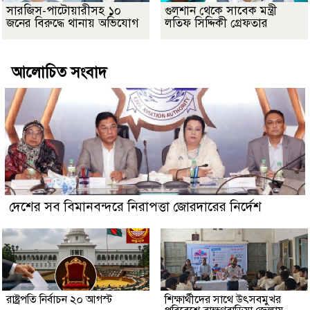
সারজিস-পাটোয়ারীসহ ১০
গুলশান থেকে সাবেক মন্ত্রী
জনের বিরুদ্ধে থানায় অভিযোগ
লতিফ সিদ্দিকী গ্রেফতার
আলোচিত সংবাদ
দেশের সব বিমানবন্দরে নিরাপত্তা জোরদারের নির্দেশ
রাষ্ট্রপতি নির্বাচন ২০ আগস্ট
শিক্ষার্থীদের সাথে উৎসবমুখর