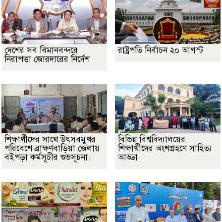
দেশের সব বিমানবন্দরে
রাষ্ট্রপতি নির্বাচন ২০ আগস্ট
নিরাপত্তা জোরদারের নির্দেশ
শিক্ষার্থীদের সাথে উৎসবমুখর
বিভিন্ন বিশ্ববিদ্যালয়ের
পরিবেশে ব্রাক্ষণবাড়িয়া জেলায়
শিক্ষার্থীদের অংশগ্রহণে সাহিত্য
বইপড়া কর্মসূচীর শুভসূচনা।
আড্ডা