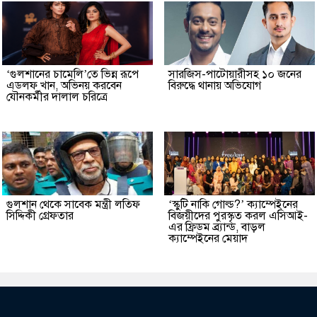
‘গুলশানের চামেলি’তে ভিন্ন রূপে
সারজিস-পাটোয়ারীসহ ১০ জনের
এডলফ খান, অভিনয় করবেন
বিরুদ্ধে থানায় অভিযোগ
যৌনকর্মীর দালাল চরিত্রে
গুলশান থেকে সাবেক মন্ত্রী লতিফ
‘স্কুটি নাকি গোল্ড?’ ক্যাম্পেইনের
সিদ্দিকী গ্রেফতার
বিজয়ীদের পুরস্কৃত করল এসিআই-
এর ফ্রিডম ব্র্যান্ড, বাড়ল
ক্যাম্পেইনের মেয়াদ