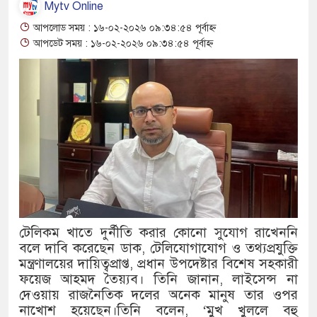
Mytv Online
থাকায় বিক্রিতে নিষেধাজ্ঞা
আপলোড সময় : ১৬-০২-২০২৬ ০৯:৩৪:৫৪ পূর্বাহ্ন
আপডেট সময় : ১৬-০২-২০২৬ ০৯:৩৪:৫৪ পূর্বাহ্ন
অত্যাচারের ছবি যেন আর তুলতে না হ
আলাল
‘গুলশানের চামেলি’তে ভিন্ন রূপে 
যৌনকর্মীর দালাল চরিত্রে
সারজিস-পাটোয়ারীসহ ১০ জনের বিরুদ
গুলশান থেকে সাবেক মন্ত্রী লতিফ সিদ্
‘স্কুটি নাকি গোল্ড?’ ক্যাম্পেইনের ব
টেলিকম খাতে দুর্নীতি করার কোনো সুযোগ রাখেননি
বলে দাবি করেছেন ডাক, টেলিযোগাযোগ ও তথ্যপ্রযুক্তি
এর ফ্রিডম ব্র্যান্ড, বাড়ল ক্যাম্পেইনের মে
মন্ত্রণালয়ের দায়িত্বপ্রাপ্ত, প্রধান উপদেষ্টার বিশেষ সহকারী
ফয়েজ আহমদ তৈয়্যব। তিনি জানান, লাইসেন্স না
সংবিধান অনুযায়ী যথাসময়ে রাষ্ট্রপতি নি
দেওয়ায় রাজনৈতিক দলের অনেক মানুষ তার ওপর
নাখোশ হয়েছেন।তিনি বলেন, ‘মুখ খুললে বহু