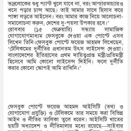
১৫২২ পুলিশ সদস্যকে চাকরিতে পুনর্ব
ভদ্রলোকের শুধু প্যান্ট খুলে যাবে না, বরং আন্ডারঅয়্যারও
খসে পড়ার চান্স আছে। তাই আমার সাথে হিসাব করে
খিলক্ষেত থানা বিএনপির যুগ্ম আহ্বায়
পাঙ্গা লড়তে আইসেন। বরং আমার কাজ নিয়ে আলোচনা-
সমালোচনা করুন, দেশের দু-পয়সা উপকার হবে।’
দেশের ৬ অঞ্চলে ঝড়ের আভাস
রোববার (১৫ ফেব্রুয়ারি) সন্ধ্যায় সামাজিক
যোগাযোগমাধ্যম ফেসবুকে দেওয়া এক পোস্টে এসব
সার্ককে আরও গতিশীল করতে চায় বা
লিখেন তিনি।ফেসবুক পোস্টে ফয়েজ আহমদ লিখেছেন,
‘টেলিকমের দুর্নীতির প্রধানতম উৎস লাইসেন্স দেওয়া।
প্রেমের সম্পর্ক ছিন্ন না করায় মা-ভ
বাংলাদেশের ইতিহাসের প্রথম দায়িত্বপ্রাপ্ত মন্ত্রী/প্রতিমন্ত্রী
হিসেবে আমি কোনো লাইসেন্স দিইনি। ফলে দুর্নীতি
প্রধানমন্ত্রীর সঙ্গে নবনিযুক্ত নৌবাহিনী
করার কোনো স্কোপই আমি রাখিনি।’
হামের উপসর্গে আরও ৬ প্রাণহানি, সব
অবশেষে পদত্যাগ করলেন ভারতের শিক্ষা
জামায়াত ফেরেশতাদের দল নয়, ভুল 
ফেসবুক পোস্টে ফয়েজ আহমদ আইসিটি (তথ্য ও
যোগাযোগ প্রযুক্তি) ও টেলিকমে তার সময়ে করা বিভিন্ন
আইন ও নীতির তালিকা তুলে ধরেন। আইসিটি খাতের
ছয়টি অধ্যাদেশ ও নীতিমালার মধ্যে রয়েছে—সাইবার