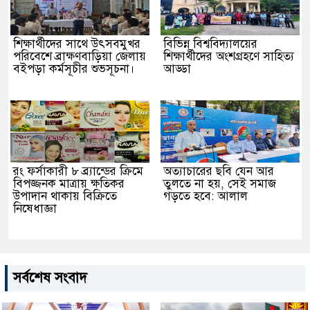
শিক্ষার্থীদের সাথে উৎসবমুখর
বিভিন্ন বিশ্ববিদ্যালয়ের
পরিবেশে ব্রাক্ষণবাড়িয়া জেলায়
শিক্ষার্থীদের অংশগ্রহণে সাহিত্য
বইপড়া কর্মসূচীর শুভসূচনা।
আড্ডা
রং ফর্সাকারী ৮ ব্র্যান্ডের ক্রিমে
অত্যাচারের ছবি যেন আর
বিপজ্জনক মাত্রায় ক্ষতিকর
তুলতে না হয়, সেই সমাজ
উপাদান থাকায় বিক্রিতে
গড়তে হবে: আলাল
নিষেধাজ্ঞা
সর্বশেষ সংবাদ