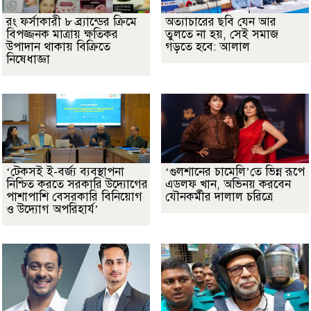
রং ফর্সাকারী ৮ ব্র্যান্ডের ক্রিমে
অত্যাচারের ছবি যেন আর
বিপজ্জনক মাত্রায় ক্ষতিকর
তুলতে না হয়, সেই সমাজ
উপাদান থাকায় বিক্রিতে
গড়তে হবে: আলাল
নিষেধাজ্ঞা
‘টেকসই ই-বর্জ্য ব্যবস্থাপনা
‘গুলশানের চামেলি’তে ভিন্ন রূপে
নিশ্চিত করতে সরকারি উদ্যোগের
এডলফ খান, অভিনয় করবেন
পাশাপাশি বেসরকারি বিনিয়োগ
যৌনকর্মীর দালাল চরিত্রে
ও উদ্যোগ অপরিহার্য’