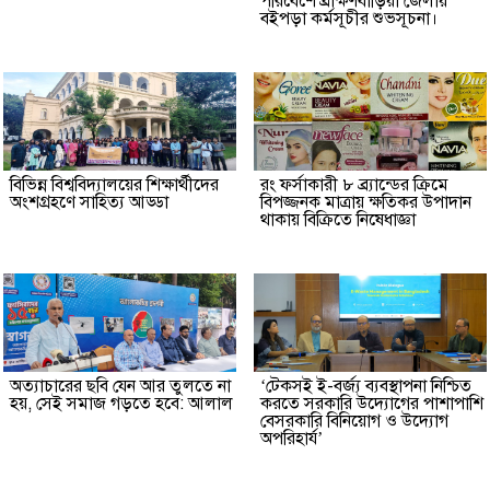
পরিবেশে ব্রাক্ষণবাড়িয়া জেলায়
বইপড়া কর্মসূচীর শুভসূচনা।
বিভিন্ন বিশ্ববিদ্যালয়ের শিক্ষার্থীদের
রং ফর্সাকারী ৮ ব্র্যান্ডের ক্রিমে
অংশগ্রহণে সাহিত্য আড্ডা
বিপজ্জনক মাত্রায় ক্ষতিকর উপাদান
থাকায় বিক্রিতে নিষেধাজ্ঞা
অত্যাচারের ছবি যেন আর তুলতে না
‘টেকসই ই-বর্জ্য ব্যবস্থাপনা নিশ্চিত
হয়, সেই সমাজ গড়তে হবে: আলাল
করতে সরকারি উদ্যোগের পাশাপাশি
বেসরকারি বিনিয়োগ ও উদ্যোগ
অপরিহার্য’