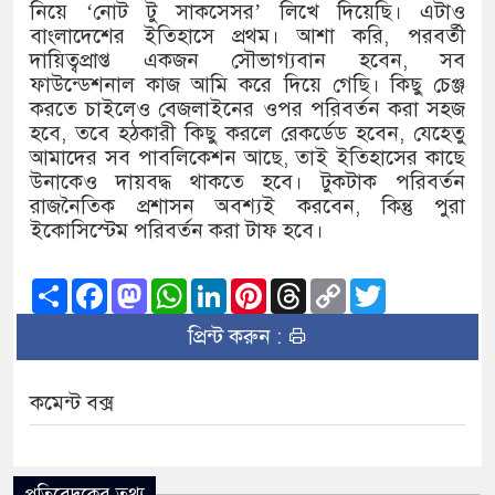
নিয়ে ‘নোট টু সাকসেসর’ লিখে দিয়েছি। এটাও
বাংলাদেশের ইতিহাসে প্রথম। আশা করি, পরবর্তী
দায়িত্বপ্রাপ্ত একজন সৌভাগ্যবান হবেন, সব
ফাউন্ডেশনাল কাজ আমি করে দিয়ে গেছি। কিছু চেঞ্জ
করতে চাইলেও বেজলাইনের ওপর পরিবর্তন করা সহজ
হবে, তবে হঠকারী কিছু করলে রেকর্ডেড হবেন, যেহেতু
আমাদের সব পাবলিকেশন আছে, তাই ইতিহাসের কাছে
উনাকেও দায়বদ্ধ থাকতে হবে। টুকটাক পরিবর্তন
রাজনৈতিক প্রশাসন অবশ্যই করবেন, কিন্তু পুরা
ইকোসিস্টেম পরিবর্তন করা টাফ হবে।
Share
Facebook
Mastodon
WhatsApp
LinkedIn
Pinterest
Threads
Copy
Twitter
Link
প্রিন্ট করুন :
কমেন্ট বক্স
প্রতিবেদকের তথ্য