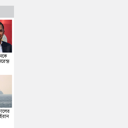
ানকে
ন্দ্র
টকালের
 ইরান