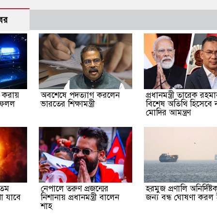
বর
না করায়
অবশেষে পদত্যাগ করলেন
প্রধানমন্ত্রী তারেক রহম
ফেলল
ভারতের শিক্ষামন্ত্রী
বিশেষ অতিথি হিসেবে নরে
মোদির আমন্ত্রণ
যতম
নেপালে তরুণ প্রজন্মের
হরমুজ প্রণালি অনির্দিষ্
েখা যাবে
নিশানায় প্রধানমন্ত্রী বালেন
জন্য বন্ধ ঘোষণা করল
শাহ