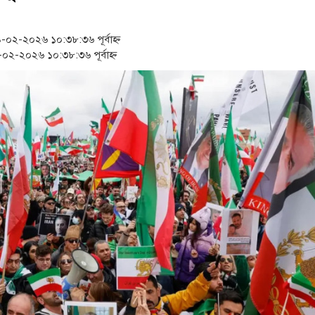
‘স্কুটি নাকি গোল্ড?’ ক্যাম্পেইন
১৫২২ পুলিশ সদস্যকে চাকরিতে প
২-২০২৬ ১০:৩৮:৩৬ পূর্বাহ্ন
২-২০২৬ ১০:৩৮:৩৬ পূর্বাহ্ন
সার্ককে আরও গতিশীল করতে চা
প্রধানমন্ত্রীর সঙ্গে নবনিযুক্ত নৌ
জামায়াত ফেরেশতাদের দল নয়, 