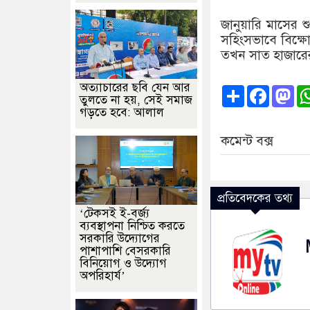
জানুয়ারি মাসের শ
সহিংসভাবে বিক্ষে
তখন সাত হাজারের
অত্যাচারের ছবি যেন আর
Share
Faceb
Ma
তুলতে না হয়, সেই সমাজ
গড়তে হবে: আলাল
কমেন্ট বক্স
প্রতিবেদকের তথ্য
‘টেকসই ই-বর্জ্য
ব্যবস্থাপনা নিশ্চিত করতে
সরকারি উদ্যোগের
পাশাপাশি বেসরকারি
বিনিয়োগ ও উদ্যোগ
অপরিহার্য’