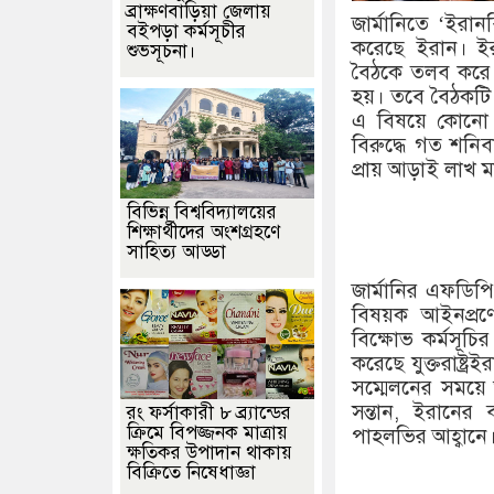
ব্রাক্ষণবাড়িয়া জেলায়
জার্মানিতে ‘ইরান
বইপড়া কর্মসূচীর
করেছে ইরান। ইরানে
শুভসূচনা।
বৈঠকে তলব করে রা
হয়। তবে বৈঠকটি ক
এ বিষয়ে কোনো ম
বিরুদ্ধে গত শনি
প্রায় আড়াই লা
বিভিন্ন বিশ্ববিদ্যালয়ের
শিক্ষার্থীদের অংশগ্রহণে
সাহিত্য আড্ডা
জার্মানির এফডিপি
বিষয়ক আইনপ্রণ
বিক্ষোভ কর্মসূচ
করেছে যুক্তরাষ্ট্র
সম্মেলনের সময়ে
সন্তান, ইরানের 
রং ফর্সাকারী ৮ ব্র্যান্ডের
ক্রিমে বিপজ্জনক মাত্রায়
পাহলভির আহ্বানে
ক্ষতিকর উপাদান থাকায়
বিক্রিতে নিষেধাজ্ঞা