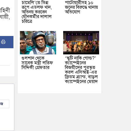
চামেলি’তে ভিন্ন
পাটোয়ারীসহ ১০
রূপে এডলফ খান,
জনের বিরুদ্ধে থানায়
াহিনী
অভিনয় করবেন
অভিযোগ
যায়ী,
যৌনকর্মীর দালাল
চরিত্রে
:
গুলশান থেকে
‘স্কুটি নাকি গোল্ড?’
সাবেক মন্ত্রী লতিফ
ক্যাম্পেইনের
সিদ্দিকী গ্রেফতার
বিজয়ীদের পুরস্কৃত
করল এসিআই-এর
ফ্রিডম ব্র্যান্ড, বাড়ল
ক্যাম্পেইনের মেয়াদ
উজ