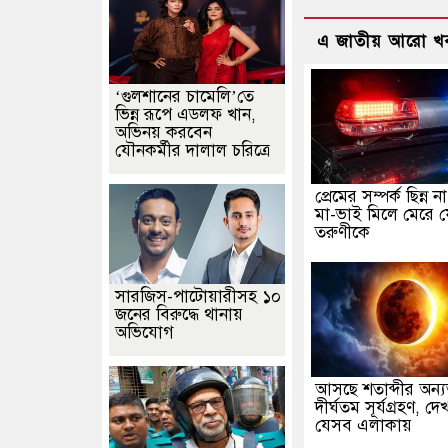
এ জাতীয় আরো খ
‘গুলশানের চামেলি’তে
ভিন্ন রূপে এডলফ খান,
অভিনয় করবেন
যৌনকর্মীর দালাল চরিত্রে
প্রেমের সম্পর্ক ছিন্ন 
মা-ভাই মিলে মেরে 
তরুণীকে
সারজিস-পাটোয়ারীসহ ১০
জনের বিরুদ্ধে থানায়
অভিযোগ
আসছে শতাব্দীর অন্
দীর্ঘতম সূর্যগ্রহণ, দ
যেসব এলাকায়