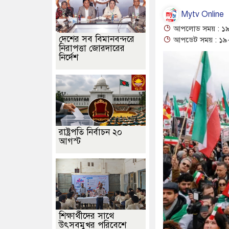
Mytv Online
আপলোড সময় : ১৯-০
দেশের সব বিমানবন্দরে
আপডেট সময় : ১৯-০
নিরাপত্তা জোরদারের
নির্দেশ
রাষ্ট্রপতি নির্বাচন ২০
আগস্ট
শিক্ষার্থীদের সাথে
উৎসবমুখর পরিবেশে