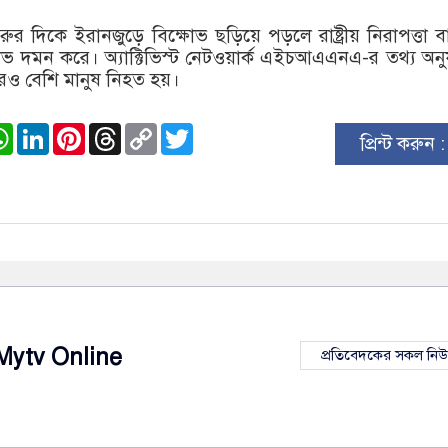
ুরুর দিকে ইরানজুড়ে বিক্ষোভ ছড়িয়ে পড়লে রাষ্ট্রীয় নিরাপত্তা ব
াভ দমন করে। অ্যাক্টিভিস্ট নেটওয়ার্ক এইচআএএনএ-র তথ্য অনু
ও বেশি মানুষ নিহত হয়।
ook
stodon
WhatsApp
LinkedIn
Pinterest
Threads
Copy
Twitter
প্রিন্ট করুন 
Link
Mytv Online
প্রতিবেদকের সকল নি