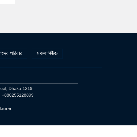
দের পরিবার
সকল নিউজ
________________________________
heel, Dhaka-1219
. +880255128899
d.com