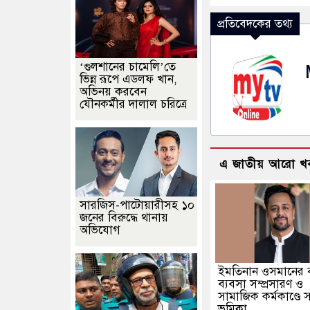
প্রতিবেদকের তথ্য
‘গুলশানের চামেলি’তে
ভিন্ন রূপে এডলফ খান,
অভিনয় করবেন
যৌনকর্মীর দালাল চরিত্রে
এ জাতীয় আরো খ
সারজিস-পাটোয়ারীসহ ১০
জনের বিরুদ্ধে থানায়
অভিযোগ
ইমতিনান ওসমানের ব
ব্যবসা সম্প্রসারণ ও
সামাজিক কর্মকাণ্ডে সক
ভূমিকা