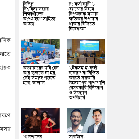
বিভিন্ন
রং ফর্সাকারী ৮
বিশ্ববিদ্যালয়ের
ব্র্যান্ডের ক্রিমে
শিক্ষার্থীদের
বিপজ্জনক মাত্রায়
অংশগ্রহণে সাহিত্য
ক্ষতিকর উপাদান
আড্ডা
থাকায় বিক্রিতে
নিষেধাজ্ঞা
ানসিক
 করতে
হায়ক
অত্যাচারের ছবি যেন
‘টেকসই ই-বর্জ্য
আর তুলতে না হয়,
ব্যবস্থাপনা নিশ্চিত
সেই সমাজ গড়তে
করতে সরকারি
হবে: আলাল
উদ্যোগের পাশাপাশি
বেসরকারি বিনিয়োগ
ও উদ্যোগ
অপরিহার্য’
োষণে
মস্যা
‘গুলশানের
সারজিস-