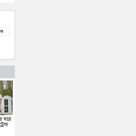
উজ
ার ঘরে
েন্ড