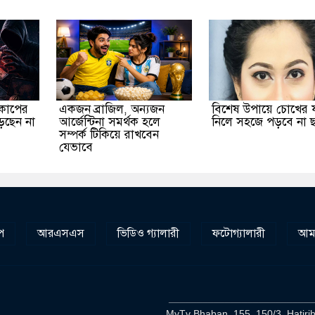
বকাপের
একজন ব্রাজিল, অন্যজন
বিশেষ উপায়ে চোখের য
ড়ছেন না
আর্জেন্টিনা সমর্থক হলে
নিলে সহজে পড়বে না ছ
সম্পর্ক টিকিয়ে রাখবেন
যেভাবে
প
আরএসএস
ভিডিও গ্যালারী
ফটোগ্যালারী
আমা
__________________________
MyTv Bhaban, 155, 150/3, Hatirj