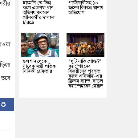
চামেলি’তে ভিন্ন
পাটোয়ারীসহ ১০
 শরীর
রূপে এডলফ খান,
জনের বিরুদ্ধে থানায়
অভিনয় করবেন
অভিযোগ
যৌনকর্মীর দালাল
চরিত্রে
ওয়া
গুলশান থেকে
‘স্কুটি নাকি গোল্ড?’
ড়িয়ে
সাবেক মন্ত্রী লতিফ
ক্যাম্পেইনের
সিদ্দিকী গ্রেফতার
বিজয়ীদের পুরস্কৃত
করল এসিআই-এর
, তবে
ফ্রিডম ব্র্যান্ড, বাড়ল
ক্যাম্পেইনের মেয়াদ
: