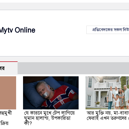
Mytv Online
প্রতিবেদকের সকল নি
বর
হুমুখী
যে কারনে মুখে টেপ লাগিয়ে
আর মুক্তি নয়, মা-বাব
ঘুমান হালান্ড, উপকারিতা
ফেরাই এখন তরুণদের ট্র
্রিয়
কী?