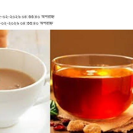
‘স্কুটি নাকি গোল্ড?’ ক্যাম্পেইনে
১৫২২ পুলিশ সদস্যকে চাকরিতে পু
-০২-২০২৬ ০৪:৩৩:৪০ অপরাহ্ন
০২-২০২৬ ০৪:৩৩:৪০ অপরাহ্ন
সার্ককে আরও গতিশীল করতে চায়
প্রধানমন্ত্রীর সঙ্গে নবনিযুক্ত নৌব
জামায়াত ফেরেশতাদের দল নয়, ভ