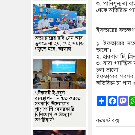
৩. পানিশূন্যতা বা
থেকে অতিরিক্ত প
ইফতারের কতক্ষণ
অত্যাচারের ছবি যেন আর
১. ইফতারের সঙ্
তুলতে না হয়, সেই সমাজ
গড়তে হবে: আলাল
ভালো।
২. হারবাল টি, গ্
৩. যারা গ্যাস্ট্রিক
চলা ভালো।
ইফতারের পরপর চা
অতিরিক্ত চা পান
‘টেকসই ই-বর্জ্য
Share
Faceb
Ma
ব্যবস্থাপনা নিশ্চিত করতে
সরকারি উদ্যোগের
পাশাপাশি বেসরকারি
বিনিয়োগ ও উদ্যোগ
অপরিহার্য’
কমেন্ট বক্স