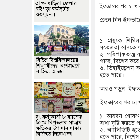
ব্রাক্ষণবাড়িয়া জেলায়
ইফতারের পর চা খা
বইপড়া কর্মসূচীর
শুভসূচনা।
জেনে নিন ইফতার
১. স্নায়ুকে শিথ
সতেজতা আনতে প
২. পরিপাকতন্ত্রে
বিভিন্ন বিশ্ববিদ্যালয়ের
পারে, বিশেষ করে 
শিক্ষার্থীদের অংশগ্রহণে
৩. ডিহাইড্রেশন ক
সাহিত্য আড্ডা
হতে পারে।
আরও পড়ুন: ইফতা
ইফতারের পর চা খ
১. আয়রন শোষণে
রং ফর্সাকারী ৮ ব্র্যান্ডের
ক্রিমে বিপজ্জনক মাত্রায়
বাধা সৃষ্টি করতে পা
ক্ষতিকর উপাদান থাকায়
২. অ্যাসিডিটি হত
বিক্রিতে নিষেধাজ্ঞা
হতে পারে, বিশেষ