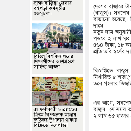
ব্রাক্ষণবাড়িয়া জেলায়
দেশের বাজারে টান
বইপড়া কর্মসূচীর
(বাজুস)। সবশেষ
শুভসূচনা।
বাড়ানো হয়েছে। সি
দামে।
নতুন দাম অনুযায়ী
পড়বে ২ লাখ ৭৪ 
৪৬৪ টাকা, ১৮ ক্
প্রতি ভরি স্বর্ণে
বিভিন্ন বিশ্ববিদ্যালয়ের
শিক্ষার্থীদের অংশগ্রহণে
সাহিত্য আড্ডা
বিজ্ঞপ্তিতে বাজু
নির্ধারিত ৫ শতাং
তবে গহনার ডিজাই
এর আগে, সবশেষ ২
বাজুস। সে সময় ভর
রং ফর্সাকারী ৮ ব্র্যান্ডের
ক্রিমে বিপজ্জনক মাত্রায়
২ লাখ ৬৫ হাজার 
ক্ষতিকর উপাদান থাকায়
বিক্রিতে নিষেধাজ্ঞা