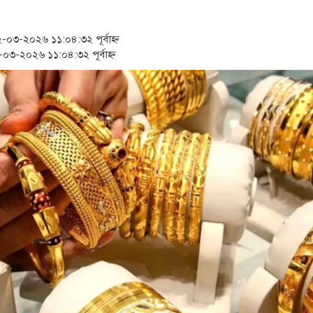
‘স্কুটি নাকি গোল্ড?’ ক্যাম্পেইন
১৫২২ পুলিশ সদস্যকে চাকরিতে প
৩-২০২৬ ১১:০৪:৩২ পূর্বাহ্ন
৩-২০২৬ ১১:০৪:৩২ পূর্বাহ্ন
সার্ককে আরও গতিশীল করতে চা
প্রধানমন্ত্রীর সঙ্গে নবনিযুক্ত নৌ
জামায়াত ফেরেশতাদের দল নয়, 