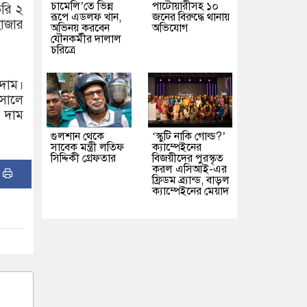
চামেলি’তে ভিন্ন
পাটোয়ারীসহ ১০
ভরি ২
রূপে এডলফ খান,
জনের বিরুদ্ধে থানায়
হাজার
অভিনয় করবেন
অভিযোগ
যৌনকর্মীর দালাল
চরিত্রে
 দাম।
সালে
র দাম
গুলশান থেকে
‘স্কুটি নাকি গোল্ড?’
সাবেক মন্ত্রী লতিফ
ক্যাম্পেইনের
সিদ্দিকী গ্রেফতার
বিজয়ীদের পুরস্কৃত
করল এসিআই-এর
:
ফ্রিডম ব্র্যান্ড, বাড়ল
ক্যাম্পেইনের মেয়াদ