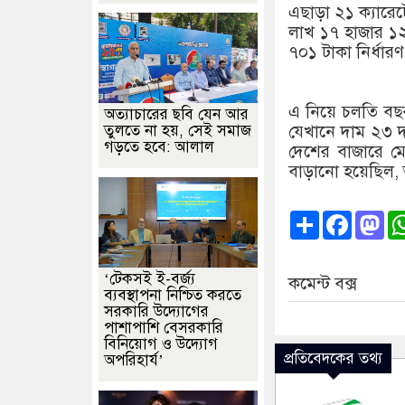
এছাড়া ২১ ক্যারে
লাখ ১৭ হাজার ১২৫
৭০১ টাকা নির্ধার
এ নিয়ে চলতি বছর 
অত্যাচারের ছবি যেন আর
তুলতে না হয়, সেই সমাজ
যেখানে দাম ২৩ 
গড়তে হবে: আলাল
দেশের বাজারে মো
বাড়ানো হয়েছিল
Share
Faceb
Ma
‘টেকসই ই-বর্জ্য
কমেন্ট বক্স
ব্যবস্থাপনা নিশ্চিত করতে
সরকারি উদ্যোগের
পাশাপাশি বেসরকারি
বিনিয়োগ ও উদ্যোগ
প্রতিবেদকের তথ্য
অপরিহার্য’