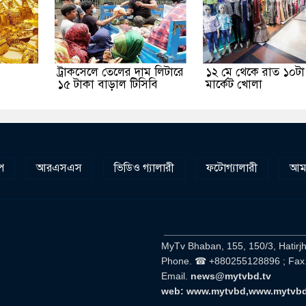
ট্রাকসেলে তেলের দাম লিটারে
১২ মে থেকে রাত ১০টা পর
১৫ টাকা বাড়াল টিসিবি
মার্কেট খোলা
প
আরএসএস
ভিডিও গ্যালারী
ফটোগ্যালারী
আমা
__________________________
MyTv Bhaban, 155, 150/3, Hatirj
Phone. ☎ +880255128896 ; Fax
Email.
news@mytvbd.tv
web: www.mytvbd,www.mytvb