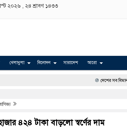
াস্ট ২০২৬ ,
২৪ শ্রাবণ ১৪৩৩
খেলাধুলা
বিনোদন
সারাদেশ
আরো
দেশের সব বিমানবন্দরে নিরাপত্ত
বিভিন্ন বিশ্ববিদ্যালয়ের শিক্ষার্
বাণিজ্য
অত্যাচারের ছবি যেন আর তুলত
সারজিস-পাটোয়ারীসহ ১০ জনের 
 হাজার ৪২৪ টাকা বাড়লো স্বর্ণের দাম