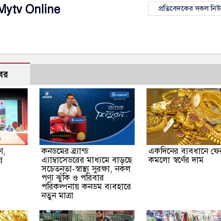
Mytv Online
প্রতিবেদকের সকল নি
বর
ণ,
কনডমের ব্র্যান্ড
একদিনের ব্যবধানে ফে
ন
এ‍্যাম্বাসেডরের মাধ‍্যমে বাড়ছে
কমলো স্বর্ণের দাম
সচেতনতা-স্বাস্থ্য সুরক্ষা, নকল
পণ্য ঝুঁকি ও পরিবার
পরিকল্পনায় কনডম ব্যবহারে
নতুন মাত্রা