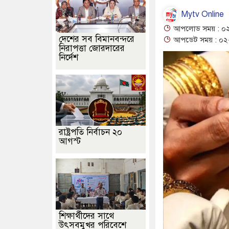
Mytv Online
আপলোড সময় : ০২-০
দেশের সব বিমানবন্দরে
আপডেট সময় : ০২-০
নিরাপত্তা জোরদারের
নির্দেশ
রাষ্ট্রপতি নির্বাচন ২০
আগস্ট
শিক্ষার্থীদের সাথে
উৎসবমুখর পরিবেশে