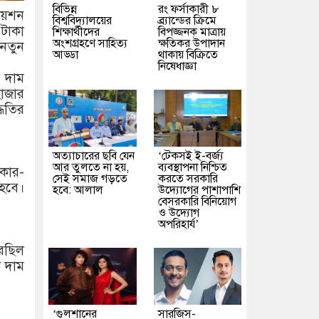
বিভিন্ন
রং ফর্সাকারী ৮
য়েশন
বিশ্ববিদ্যালয়ের
ব্র্যান্ডের ক্রিমে
টাকা
শিক্ষার্থীদের
বিপজ্জনক মাত্রায়
অংশগ্রহণে সাহিত্য
ক্ষতিকর উপাদান
 নতুন
আড্ডা
থাকায় বিক্রিতে
নিষেধাজ্ঞা
র দাম
হাজার
্ধতির
অত্যাচারের ছবি যেন
‘টেকসই ই-বর্জ্য
আর তুলতে না হয়,
ব্যবস্থাপনা নিশ্চিত
রকার-
সেই সমাজ গড়তে
করতে সরকারি
 হবে।
হবে: আলাল
উদ্যোগের পাশাপাশি
বেসরকারি বিনিয়োগ
ও উদ্যোগ
অপরিহার্য’
রেছিল
র দাম
‘গুলশানের
সারজিস-