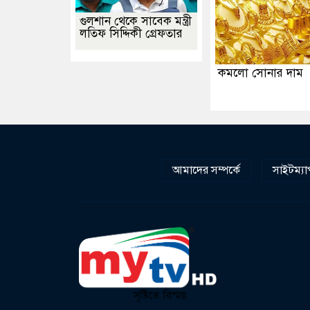
গুলশান থেকে সাবেক মন্ত্রী
লতিফ সিদ্দিকী গ্রেফতার
কমলো সোনার দাম
আমাদের সম্পর্কে
সাইটম্যা