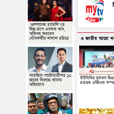
‘গুলশানের চামেলি’তে
ভিন্ন রূপে এডলফ খান,
অভিনয় করবেন
যৌনকর্মীর দালাল চরিত্রে
এ জাতীয় আরো খ
সারজিস-পাটোয়ারীসহ ১০
ইউসিবির মূলধন দ্বিগু
জনের বিরুদ্ধে থানায়
৪৩তম এজিএম সম্পন্
অভিযোগ