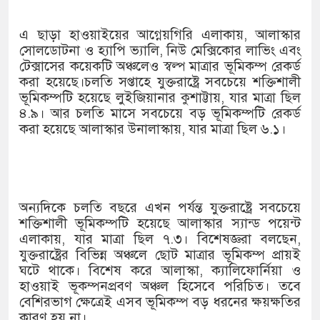
১৫২২ পুলিশ সদস্যকে চাকরিতে পু
এ ছাড়া হাওয়াইয়ের আগ্নেয়গিরি এলাকায়, আলাস্কার
খিলক্ষেত থানা বিএনপির যুগ্ম আহ্
সোলডোটনা ও হ্যাপি ভ্যালি, নিউ মেক্সিকোর লাভিং এবং
টেক্সাসের কয়েকটি অঞ্চলেও স্বল্প মাত্রার ভূমিকম্প রেকর্ড
দেশের ৬ অঞ্চলে ঝড়ের আভাস
করা হয়েছে।চলতি সপ্তাহে যুক্তরাষ্ট্রে সবচেয়ে শক্তিশালী
সার্ককে আরও গতিশীল করতে চায় 
ভূমিকম্পটি হয়েছে লুইজিয়ানার কুশাট্টায়, যার মাত্রা ছিল
৪.৯। আর চলতি মাসে সবচেয়ে বড় ভূমিকম্পটি রেকর্ড
প্রেমের সম্পর্ক ছিন্ন না করায় ম
করা হয়েছে আলাস্কার উনালাস্কায়, যার মাত্রা ছিল ৬.১।
প্রধানমন্ত্রীর সঙ্গে নবনিযুক্ত নৌবা
হামের উপসর্গে আরও ৬ প্রাণহানি,
অন্যদিকে চলতি বছরে এখন পর্যন্ত যুক্তরাষ্ট্রে সবচেয়ে
অবশেষে পদত্যাগ করলেন ভারতের শিক
শক্তিশালী ভূমিকম্পটি হয়েছে আলাস্কার স্যান্ড পয়েন্ট
এলাকায়, যার মাত্রা ছিল ৭.৩। বিশেষজ্ঞরা বলছেন,
জামায়াত ফেরেশতাদের দল নয়, ভু
যুক্তরাষ্ট্রের বিভিন্ন অঞ্চলে ছোট মাত্রার ভূমিকম্প প্রায়ই
ঘটে থাকে। বিশেষ করে আলাস্কা, ক্যালিফোর্নিয়া ও
হাওয়াই ভূকম্পনপ্রবণ অঞ্চল হিসেবে পরিচিত। তবে
বেশিরভাগ ক্ষেত্রেই এসব ভূমিকম্প বড় ধরনের ক্ষয়ক্ষতির
কারণ হয় না।