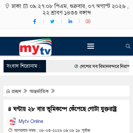
ঢাকা
০৯:২৭:০৮ পিএম
, শুক্রবার, ০৭ অগাস্ট ২০২৬ ,
২২ শ্রাবণ ১৪৩৩
বঙ্গাব্দ
সংবাদ শিরোনাম :
দেশের সব বিমানবন্দরে নিরাপত্তা 
রাষ্ট্রপতি নির্বাচন ২০ আগস্ট
প্রচ্ছদ
আন্তর্জাতিক
শিক্ষার্থীদের সাথে উৎসবমুখর পরি
কর্মসূচীর শুভসূচনা।
৪ ঘণ্টায় ২৮ বার ভূমিকম্পে কেঁপেছে গোটা যুক্তরাষ্ট্র
বিভিন্ন বিশ্ববিদ্যালয়ের শিক্ষার্থীদ
Mytv Online
রং ফর্সাকারী ৮ ব্র্যান্ডের ক্রিমে 
আপলোড সময় : ০৮-০৩-২০২৬ ০৯:০৮:১৮ পূর্বাহ্ন