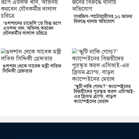
সারজিস-পাটোয়ারীসহ ১০ জনের
বিরুদ্ধে থানায় অভিযোগ
‘গুলশানের চামেলি’তে ভিন্ন রূপে
এডলফ খান, অভিনয় করবেন
যৌনকর্মীর দালাল চরিত্রে
গুলশান থেকে সাবেক মন্ত্রী লতিফ
সিদ্দিকী গ্রেফতার
‘স্কুটি নাকি গোল্ড?’ ক্যাম্পেইনের
বিজয়ীদের পুরস্কৃত করল এসিআই-
এর ফ্রিডম ব্র্যান্ড, বাড়ল
ক্যাম্পেইনের মেয়াদ