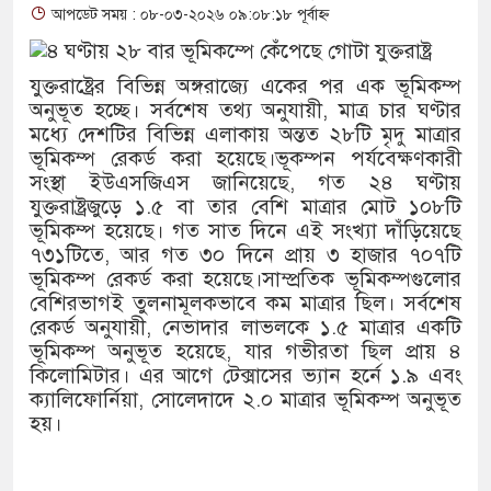
আপডেট সময় : ০৮-০৩-২০২৬ ০৯:০৮:১৮ পূর্বাহ্ন
থাকায় বিক্রিতে নিষেধাজ্ঞা
অত্যাচারের ছবি যেন আর তুলতে ন
যুক্তরাষ্ট্রের বিভিন্ন অঙ্গরাজ্যে একের পর এক ভূমিকম্প
অনুভূত হচ্ছে। সর্বশেষ তথ্য অনুযায়ী, মাত্র চার ঘণ্টার
আলাল
মধ্যে দেশটির বিভিন্ন এলাকায় অন্তত ২৮টি মৃদু মাত্রার
ভূমিকম্প রেকর্ড করা হয়েছে।ভূকম্পন পর্যবেক্ষণকারী
‘গুলশানের চামেলি’তে ভিন্ন রূ
সংস্থা ইউএসজিএস জানিয়েছে, গত ২৪ ঘণ্টায়
যুক্তরাষ্ট্রজুড়ে ১.৫ বা তার বেশি মাত্রার মোট ১০৮টি
যৌনকর্মীর দালাল চরিত্রে
ভূমিকম্প হয়েছে। গত সাত দিনে এই সংখ্যা দাঁড়িয়েছে
৭৩১টিতে, আর গত ৩০ দিনে প্রায় ৩ হাজার ৭০৭টি
সারজিস-পাটোয়ারীসহ ১০ জনের বি
ভূমিকম্প রেকর্ড করা হয়েছে।সাম্প্রতিক ভূমিকম্পগুলোর
বেশিরভাগই তুলনামূলকভাবে কম মাত্রার ছিল। সর্বশেষ
গুলশান থেকে সাবেক মন্ত্রী লতিফ স
রেকর্ড অনুযায়ী, নেভাদার লাভলকে ১.৫ মাত্রার একটি
ভূমিকম্প অনুভূত হয়েছে, যার গভীরতা ছিল প্রায় ৪
‘স্কুটি নাকি গোল্ড?’ ক্যাম্পেইনে
কিলোমিটার। এর আগে টেক্সাসের ভ্যান হর্নে ১.৯ এবং
ক্যালিফোর্নিয়া, সোলেদাদে ২.০ মাত্রার ভূমিকম্প অনুভূত
এর ফ্রিডম ব্র্যান্ড, বাড়ল ক্যাম্পেইনে
হয়।
সংবিধান অনুযায়ী যথাসময়ে রাষ্ট্রপত