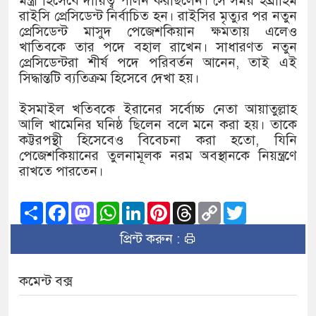
মন্ত্রী হিসেবে দায়িত্ব পালন করছিলেন। সে সময় ইব্রাহিম
রাইসি প্রেসিডেন্ট নির্বাচিত হন। রাইসির মৃত্যুর পর নতুন
প্রেসিডেন্ট মাসুদ পেজেশকিয়ান ক্ষমতায় এলেও
খাতিবকে তার পদে বহাল রাখেন। সাধারণত নতুন
প্রেসিডেন্টরা শীর্ষ পদে পরিবর্তন আনেন, তাই এই
সিদ্ধান্তটি ব্যতিক্রম হিসেবে দেখা হয়।
ইসমাইল খতিবকে ইরানের সর্বোচ্চ নেতা আয়াতুল্লাহ
আলি খামেনির ঘনিষ্ঠ ছিলেন বলে মনে করা হয়। তাকে
কট্টরপন্থী হিসেবেও বিবেচনা করা হতো, যিনি
পেজেশকিয়ানের তুলনামূলক নরম অবস্থানকে নিয়ন্ত্রণে
রাখতে পারতেন।
Share
Facebook
Mastodon
WhatsApp
LinkedIn
Pinterest
Threads
Copy
Twitter
Link
প্রিন্ট করুন :
কমেন্ট বক্স