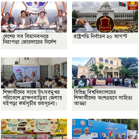
দেশের সব বিমানবন্দরে
রাষ্ট্রপতি নির্বাচন ২০ আগস্ট
নিরাপত্তা জোরদারের নির্দেশ
শিক্ষার্থীদের সাথে উৎসবমুখর
বিভিন্ন বিশ্ববিদ্যালয়ের
পরিবেশে ব্রাক্ষণবাড়িয়া জেলায়
শিক্ষার্থীদের অংশগ্রহণে সাহিত্য
বইপড়া কর্মসূচীর শুভসূচনা।
আড্ডা