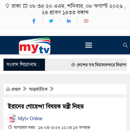
ঢাকা
০৮:৩৫:২১ এএম
, শনিবার, ০৮ অগাস্ট ২০২৬ ,
২৪ শ্রাবণ ১৪৩৩
বঙ্গাব্দ
সংবাদ শিরোনাম :
দেশের সব বিমানবন্দরে নিরাপত্তা জো
রাষ্ট্রপতি নির্বাচন ২০ আগস্ট
প্রচ্ছদ
আন্তর্জাতিক
শিক্ষার্থীদের সাথে উৎসবমুখর পরিবে
কর্মসূচীর শুভসূচনা।
ইরানের গোয়েন্দা বিষয়ক মন্ত্রী নিহত
বিভিন্ন বিশ্ববিদ্যালয়ের শিক্ষার্থীদের
Mytv Online
রং ফর্সাকারী ৮ ব্র্যান্ডের ক্রিমে বি
আপলোড সময় : ১৯-০৩-২০২৬ ১২:০৩:১৬ অপরাহ্ন