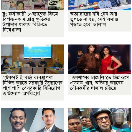
রং ফর্সাকারী ৮ ব্র্যান্ডের ক্রিমে
অত্যাচারের ছবি যেন আর
বিপজ্জনক মাত্রায় ক্ষতিকর
তুলতে না হয়, সেই সমাজ
উপাদান থাকায় বিক্রিতে
গড়তে হবে: আলাল
নিষেধাজ্ঞা
‘টেকসই ই-বর্জ্য ব্যবস্থাপনা
‘গুলশানের চামেলি’তে ভিন্ন রূপে
নিশ্চিত করতে সরকারি উদ্যোগের
এডলফ খান, অভিনয় করবেন
পাশাপাশি বেসরকারি বিনিয়োগ
যৌনকর্মীর দালাল চরিত্রে
ও উদ্যোগ অপরিহার্য’