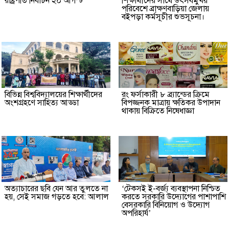
রাষ্ট্রপতি নির্বাচন ২০ আগস্ট
শিক্ষার্থীদের সাথে উৎসবমুখর
পরিবেশে ব্রাক্ষণবাড়িয়া জেলায়
বইপড়া কর্মসূচীর শুভসূচনা।
বিভিন্ন বিশ্ববিদ্যালয়ের শিক্ষার্থীদের
রং ফর্সাকারী ৮ ব্র্যান্ডের ক্রিমে
অংশগ্রহণে সাহিত্য আড্ডা
বিপজ্জনক মাত্রায় ক্ষতিকর উপাদান
থাকায় বিক্রিতে নিষেধাজ্ঞা
অত্যাচারের ছবি যেন আর তুলতে না
‘টেকসই ই-বর্জ্য ব্যবস্থাপনা নিশ্চিত
হয়, সেই সমাজ গড়তে হবে: আলাল
করতে সরকারি উদ্যোগের পাশাপাশি
বেসরকারি বিনিয়োগ ও উদ্যোগ
অপরিহার্য’