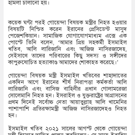
১৫২২ পুলিশ সদস্যকে চাকরিতে পুনর
হামলা চালানো হয়।
খিলক্ষেত থানা বিএনপির যুগ্ম আহ্বা
কয়েক ঘণ্টা পরই গোয়েন্দা বিষয়ক মন্ত্রীর নিহত হওয়ার
দেশের ৬ অঞ্চলে ঝড়ের আভাস
বিষয়টি নিশ্চিত করেন ইরানের প্রেসিডেন্ট মাসুদ
পেজেশকিয়ান। সামাজিক যোগাযোগমাধ্যম এক্সে এক
সার্ককে আরও গতিশীল করতে চায় ব
পোস্টে তিনি বলেন, ‘আমার প্রিয় সহকর্মী ইসমাইল
খতিব, আলি লারিজানি এবং আজিজ নাসিরজাদেহ,
প্রেমের সম্পর্ক ছিন্ন না করায় মা-
সেইসাথে তাদের পরিবারের কিছু সদস্য ও সঙ্গীদের
কাপুরুষোচিত হত্যাকাণ্ড আমাদের শোকাহত করেছে।’
প্রধানমন্ত্রীর সঙ্গে নবনিযুক্ত নৌবাহিন
গোয়েন্দা বিষয়ক মন্ত্রী ইসমাইল খতিবের শাহাদাতের
হামের উপসর্গে আরও ৬ প্রাণহানি, স
একদিন আগে ইরানের শীর্ষ নিরাপত্তা কর্মকর্তা আলি
লারিজানি এবং বাসিজ বাহিনীর প্রধান গোলামরেজা
অবশেষে পদত্যাগ করলেন ভারতের শিক্ষ
সোলেমানি নিহত হন। ইসরাইল ও যুক্তরাষ্ট্রের আগ্রাসনের
প্রথম দিনেই সর্বোচ্চ নেতা আয়াতুল্লাহ আলি খামেনির
জামায়াত ফেরেশতাদের দল নয়, ভুল
পাশাপাশি প্রতিরক্ষামন্ত্রী আজিজ নাসিরজাদেহও নিহত
হন।
ইসমাইল খতিব ২০২১ সালের আগস্ট থেকে গোয়েন্দা