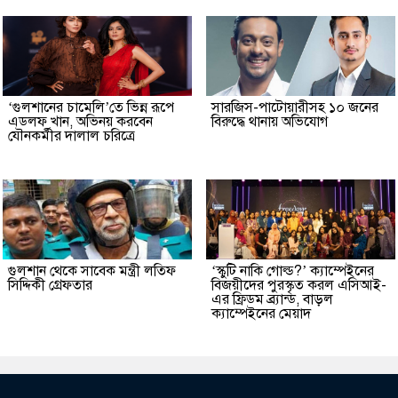
‘গুলশানের চামেলি’তে ভিন্ন রূপে
সারজিস-পাটোয়ারীসহ ১০ জনের
এডলফ খান, অভিনয় করবেন
বিরুদ্ধে থানায় অভিযোগ
যৌনকর্মীর দালাল চরিত্রে
গুলশান থেকে সাবেক মন্ত্রী লতিফ
‘স্কুটি নাকি গোল্ড?’ ক্যাম্পেইনের
সিদ্দিকী গ্রেফতার
বিজয়ীদের পুরস্কৃত করল এসিআই-
এর ফ্রিডম ব্র্যান্ড, বাড়ল
ক্যাম্পেইনের মেয়াদ