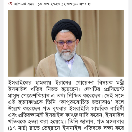
আপডেট সময় : ১৯-০৩-২০২৬ ১২:০৩:১৬ অপরাহ্ন
থাকায় বিক্রিতে নিষেধাজ্ঞা
অত্যাচারের ছবি যেন আর তুলতে না 
আলাল
‘গুলশানের চামেলি’তে ভিন্ন রূপে
যৌনকর্মীর দালাল চরিত্রে
সারজিস-পাটোয়ারীসহ ১০ জনের বিরু
ইসরাইলের হামলায় ইরানের গোয়েন্দা বিষয়ক মন্ত্রী
গুলশান থেকে সাবেক মন্ত্রী লতিফ সিদ
ইসমাইল খতিব নিহত হয়েছেন। দেশটির প্রেসিডেন্ট
মাসুদ পেজেশকিয়ান এ তথ্য নিশ্চিত করেছেন। সেই সঙ্গে
‘স্কুটি নাকি গোল্ড?’ ক্যাম্পেইনের 
এই হত্যাকাণ্ডকে তিনি ‘কাপুরুষোচিত হত্যাকাণ্ড’ বলে
উল্লেখ করেছেন।গত বুধবার ইসরাইলি সামরিক বাহিনী
এর ফ্রিডম ব্র্যান্ড, বাড়ল ক্যাম্পেইনের ম
এবং প্রতিরক্ষামন্ত্রী ইসরাইল কাৎজ দাবি করেন, ইসমাইল
সংবিধান অনুযায়ী যথাসময়ে রাষ্ট্রপতি ন
খতিবকে হত্যা করা হয়েছে। তিনি জানান, গত মঙ্গলবার
(১৭ মার্চ) রাতে তেহরানে ইসমাইল খতিবকে লক্ষ্য করে