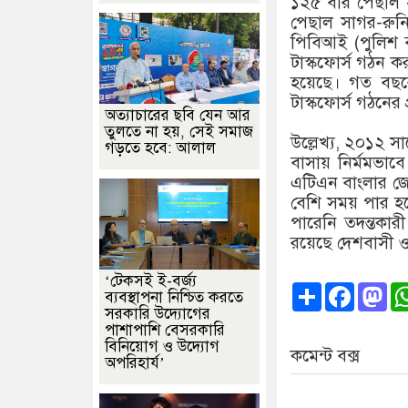
১২৫ বার পেছাল স
পেছাল সাগর-রুনি
পিবিআই (পুলিশ ব
টাস্কফোর্স গঠন ক
হয়েছে। গত বছরের 
টাস্কফোর্স গঠনের 
অত্যাচারের ছবি যেন আর
তুলতে না হয়, সেই সমাজ
উল্লেখ্য, ২০১২ স
গড়তে হবে: আলাল
বাসায় নির্মমভাব
এটিএন বাংলার জ্যে
বেশি সময় পার হল
পারেনি তদন্তকারী
রয়েছে দেশবাসী ও ব
‘টেকসই ই-বর্জ্য
Share
Faceb
Ma
ব্যবস্থাপনা নিশ্চিত করতে
সরকারি উদ্যোগের
পাশাপাশি বেসরকারি
বিনিয়োগ ও উদ্যোগ
কমেন্ট বক্স
অপরিহার্য’