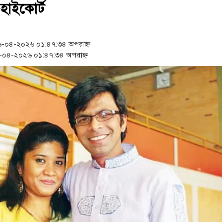
‘স্কুটি নাকি গোল্ড?’ ক্যাম্পে
হাইকোর্ট
১৫২২ পুলিশ সদস্যকে চাকরিতে
-০৪-২০২৬ ০১:৪৭:৩৪ অপরাহ্ন
সার্ককে আরও গতিশীল করতে 
০৪-২০২৬ ০১:৪৭:৩৪ অপরাহ্ন
প্রধানমন্ত্রীর সঙ্গে নবনিযুক্ত 
জামায়াত ফেরেশতাদের দল নয়