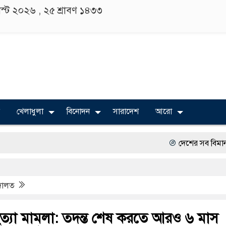
াস্ট ২০২৬ ,
২৫ শ্রাবণ ১৪৩৩
খেলাধুলা
বিনোদন
সারাদেশ
আরো
দেশের সব বিমানবন্দরে নিরাপত
বিভিন্ন বিশ্ববিদ্যালয়ের শিক্ষা
দালত
অত্যাচারের ছবি যেন আর তুল
সারজিস-পাটোয়ারীসহ ১০ জনে
হত্যা মামলা: তদন্ত শেষ করতে আরও ৬ মাস