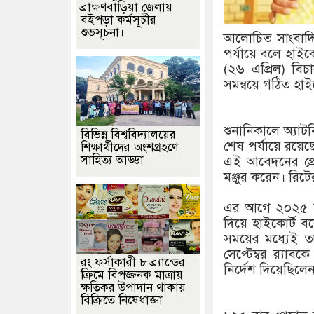
ব্রাক্ষণবাড়িয়া জেলায়
বইপড়া কর্মসূচীর
শুভসূচনা।
আলোচিত সাংবাদিক
পর্যায়ে বলে হাইক
(২৬ এপ্রিল) ব
সমন্বয়ে গঠিত হাইক
শুনানিকালে অ্যাট
বিভিন্ন বিশ্ববিদ্যালয়ের
শেষ পর্যায়ে রয়েছ
শিক্ষার্থীদের অংশগ্রহণে
সাহিত্য আড্ডা
এই আবেদনের প্র
মঞ্জুর করেন। রিট
এর আগে ২০২৫ সাল
দিয়ে হাইকোর্ট 
সময়ের মধ্যেই ত
সেপ্টেম্বর র‌্যাব
রং ফর্সাকারী ৮ ব্র্যান্ডের
নির্দেশ দিয়েছিলে
ক্রিমে বিপজ্জনক মাত্রায়
ক্ষতিকর উপাদান থাকায়
বিক্রিতে নিষেধাজ্ঞা