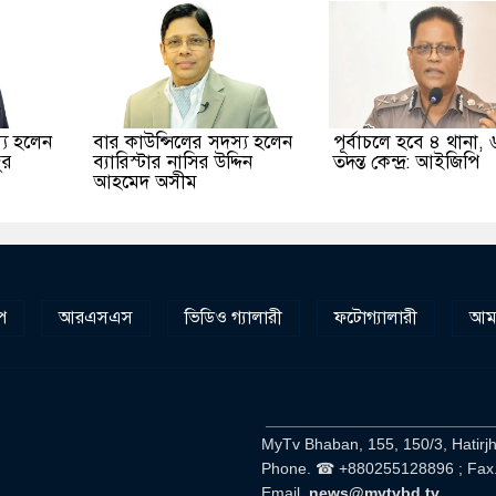
্য হলেন
বার কাউন্সিলের সদস্য হলেন
পূর্বাচলে হবে ৪ থানা, 
ুর
ব্যারিস্টার নাসির উদ্দিন
তদন্ত কেন্দ্র: আইজিপি
আহমেদ অসীম
প
আরএসএস
ভিডিও গ্যালারী
ফটোগ্যালারী
আমা
__________________________
MyTv Bhaban, 155, 150/3, Hatirj
Phone. ☎ +880255128896 ; Fax
Email.
news@mytvbd.tv