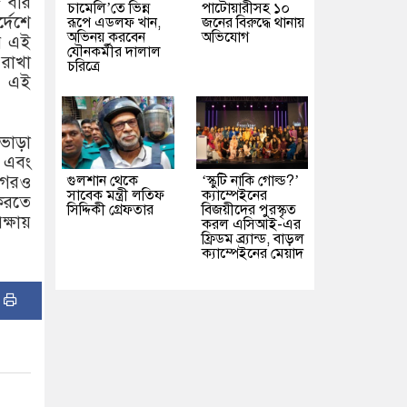
৫ বার
চামেলি’তে ভিন্ন
পাটোয়ারীসহ ১০
্দেশে
রূপে এডলফ খান,
জনের বিরুদ্ধে থানায়
অভিনয় করবেন
অভিযোগ
ের এই
যৌনকর্মীর দালাল
 রাখা
চরিত্রে
কে এই
 ভাড়া
র এবং
গুলশান থেকে
‘স্কুটি নাকি গোল্ড?’
ুগেরও
সাবেক মন্ত্রী লতিফ
ক্যাম্পেইনের
 করতে
সিদ্দিকী গ্রেফতার
বিজয়ীদের পুরস্কৃত
ক্ষায়
করল এসিআই-এর
ফ্রিডম ব্র্যান্ড, বাড়ল
ক্যাম্পেইনের মেয়াদ
: