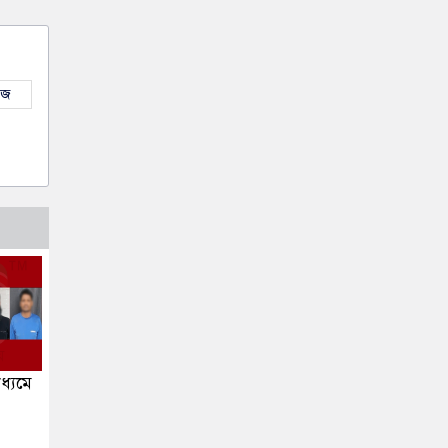
উজ
্যমে