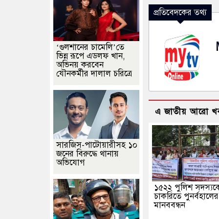
প্রতিবেদকের তথ্য
‘গুলশানের চামেলি’তে
ভিন্ন রূপে এডলফ খান,
অভিনয় করবেন
যৌনকর্মীর দালাল চরিত্রে
এ জাতীয় আরো খ
সারজিস-পাটোয়ারীসহ ১০
জনের বিরুদ্ধে থানায়
অভিযোগ
১৫২২ পুলিশ সদস্যক
চাকরিতে পুনর্বহালের
মানববন্ধন