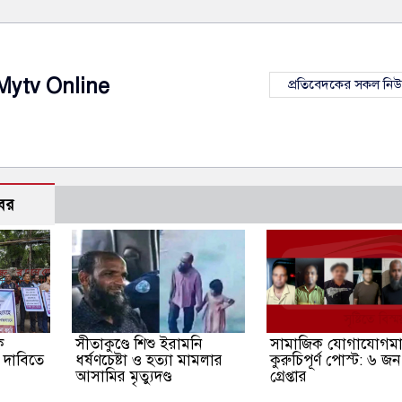
Mytv Online
প্রতিবেদকের সকল নি
বর
ে
সীতাকুণ্ডে শিশু ইরামনি
সামাজিক যোগাযোগমাধ
 দাবিতে
ধর্ষণচেষ্টা ও হত্যা মামলার
কুরুচিপূর্ণ পোস্ট: ৬ জন
আসামির মৃত্যুদণ্ড
গ্রেপ্তার