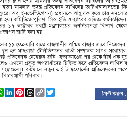
াগর-রুনি হত্যা মামলার তদন্ত প্রতিবেদন দাখিলের তারিখ১২
 হত্যা মামলার তদন্ত প্রতিবেদন দাখিলের তারিখআদালতের নির
্যুরো অব ইনভেস্টিগেশন) প্রধানকে আহ্বায়ক করে চার সদস্য
রা হয়। কমিটিতে পুলিশ, সিআইডি ও র‌্যাবের অভিজ্ঞ কর্মকর্তাদের
১৭ অক্টোবর স্বরাষ্ট্র মন্ত্রণালয়ের জননিরাপত্তা বিভাগ থে
প্রজ্ঞাপন জারি করা হয়।
ালের ১১ ফেব্রুয়ারি রাতে রাজধানীর পশ্চিম রাজাবাজারে নিজেদের
ে খুন হন মাছরাঙা টেলিভিশনের বার্তা সম্পাদক সাগর সরোয়া
ষ্ঠ প্রতিবেদক মেহেরুন রুনি। হত্যাকাণ্ডের পর থেকে দীর্ঘ এক য
েও এখনো প্রকৃত অপরাধীদের চিহ্নিত করে প্রতিবেদন দাখিল
 সংস্থাগুলো। বর্তমানে নতুন এই টাস্কফোর্সের প্রতিবেদনের অপে
িচারপ্রার্থী পরিবার।
ook
stodon
WhatsApp
LinkedIn
Pinterest
Threads
Copy
Twitter
প্রিন্ট করুন 
Link