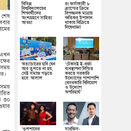
বিভিন্ন
রং ফর্সাকারী ৮
বিশ্ববিদ্যালয়ের
ব্র্যান্ডের ক্রিমে
শিক্ষার্থীদের
বিপজ্জনক মাত্রায়
ত শেষ
অংশগ্রহণে সাহিত্য
ক্ষতিকর উপাদান
োববার
আড্ডা
থাকায় বিক্রিতে
নিষেধাজ্ঞা
িমের
ত এখন
ক্ষের
অত্যাচারের ছবি যেন
‘টেকসই ই-বর্জ্য
সময়
আর তুলতে না হয়,
ব্যবস্থাপনা নিশ্চিত
সেই সমাজ গড়তে
করতে সরকারি
ির।
হবে: আলাল
উদ্যোগের পাশাপাশি
বেসরকারি বিনিয়োগ
 সময়
ও উদ্যোগ
অপরিহার্য’
ারিত
র ৩০
েওয়ার
‘গুলশানের
সারজিস-