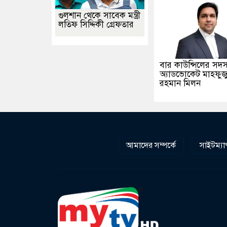
গুলশান থেকে সাবেক মন্ত্রী
লতিফ সিদ্দিকী গ্রেফতার
বার কাউন্সিলের সদস
অ্যাডভোকেট মাহফুজ
রহমান মিলন
আমাদের সম্পর্কে
সাইটম্যা