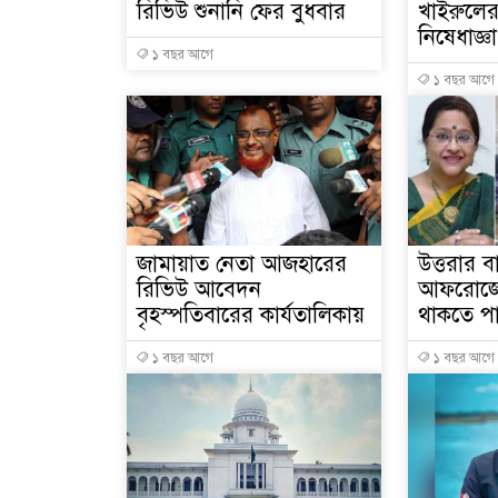
রিভিউ শুনানি ফের বুধবার
খাইরুলের
নিষেধাজ্ঞা
১ বছর আগে
১ বছর আগে
জামায়াত নেতা আজহারের
উত্তরার ব
রিভিউ আবেদন
আফরোজে
বৃহস্পতিবারের কার্যতালিকায়
থাকতে পা
১ বছর আগে
১ বছর আগে