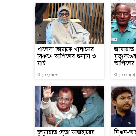
খালেদা জিয়াকে খালাসের
জামায়াত
বিরুদ্ধে আপিলের শুনানি ৩
মৃত্যুদণ্ড
মার্চ
আপিলের 
১ বছর আগে
১ বছর আগে
জামায়াত নেতা আজহারের
নিক্সন-