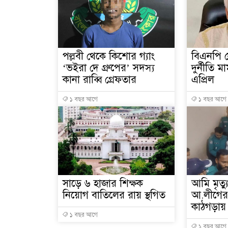
পল্লবী থেকে কিশোর গ্যাং
বিএনপি 
‘ভইরা দে গ্রুপের’ সদস্য
দুর্নীতি 
কানা রাব্বি গ্রেফতার
এপ্রিল
১ বছর আগে
১ বছর আগে
সাড়ে ৬ হাজার শিক্ষক
আমি মৃত্য
নিয়োগ বাতিলের রায় স্থগিত
আ.লীগের
কাঠগড়ায়
১ বছর আগে
১ বছর আগে