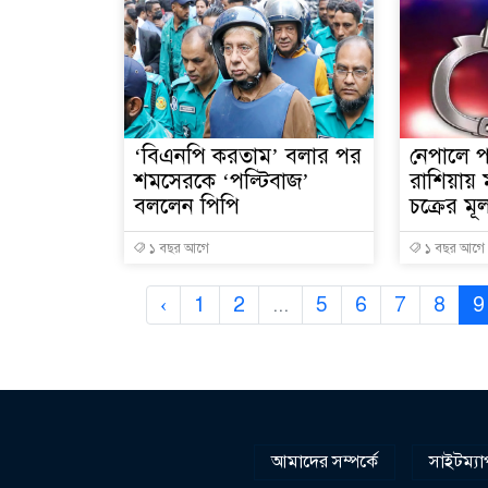
‘বিএনপি করতাম’ বলার পর
নেপালে প
শমসেরকে ‘পল্টিবাজ’
রাশিয়ায় 
বললেন পিপি
চক্রের ম
১ বছর আগে
১ বছর আগে
‹
1
2
...
5
6
7
8
9
আমাদের সম্পর্কে
সাইটম্যা