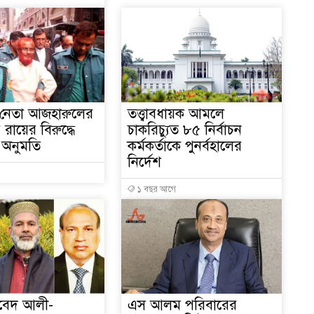
 নেতা আজহারুলের
তত্ত্বাবধায়ক আমলে
ের রায়ের বিরুদ্ধে
চাকরিচ্যুত ৮৫ নির্বাচন
উদ
অনুমতি
কর্মকর্তাকে পুনর্বহালের
নির্দেশ
১ বছর আগে
আবেদ আলী-
এস আলম পরিবারের