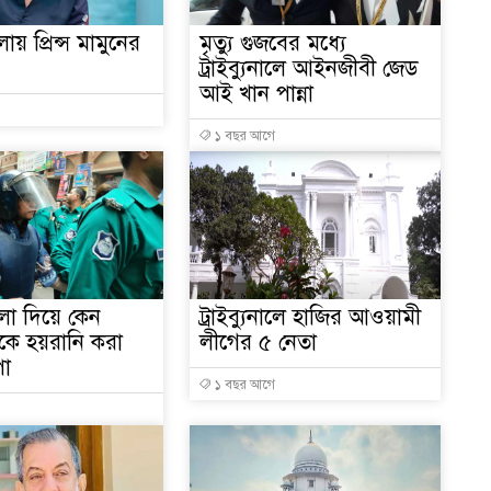
ায় প্রিন্স মামুনের
মৃত্যু গুজবের মধ্যে
ট্রাইব্যুনালে আইনজীবী জেড
আই খান পান্না
১
১ বছর আগে
১
মলা দিয়ে কেন
ট্রাইব্যুনালে হাজির আওয়ামী
১
কে হয়রানি করা
লীগের ৫ নেতা
পা
১ বছর আগে
১