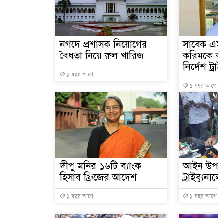
নগদে প্রশাসক নিয়োগের
সাবেক এ
বৈধতা নিয়ে রুল খারিজ
করিমকে 
নির্দেশ ট্
১ বছর আগে
১ বছর আগে
দীপু মনির ১৬টি ব্যাংক
আইন উপদে
হিসাব ফ্রিজের আদেশ
ট্রাইব্যুন
১ বছর আগে
১ বছর আগে