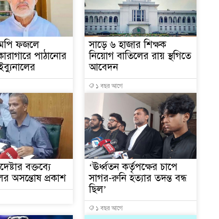
১
মপি ফজলে
সাড়ে ৬ হাজার শিক্ষক
কারাগারে পাঠানোর
নিয়োগ বাতিলের রায় স্থগিতে
রাইব্যুনালের
আবেদন
২
১ বছর আগে
ষ্টার বক্তব্যে
‘ঊর্ধ্বতন কর্তৃপক্ষের চাপে
ালের অসন্তোষ প্রকাশ
সাগর-রুনি হত্যার তদন্ত বন্ধ
ছিল’
১ বছর আগে