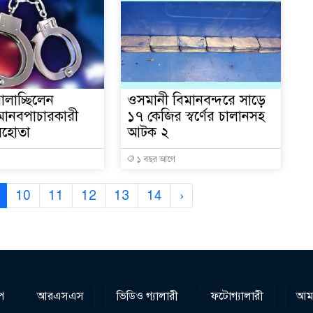
ালাচ্ছিলেন
ওসমানী বিমানবন্দরে সাড়ে
মানবপাচারকারী
১৭ কেজির স্বর্ণের চালানসহ
ূলহোতা
আটক ২
১ বছর আগে
10
11
12
13
14
›
প
আরএসএস
ভিডিও গ্যালারী
ফটোগ্যালারী
আমা