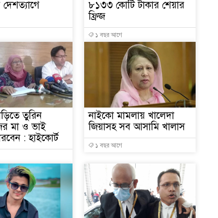
 দেশত্যাগে
৮১৩৩ কোটি টাকার শেয়ার
১
ফ্রিজ
১ বছর আগে
১
ক্
াড়িতে তুরিন
নাইকো মামলায় খালেদা
১
র মা ও ভাই
জিয়াসহ সব আসামি খালাস
রবেন : হাইকোর্ট
১ বছর আগে
১
১