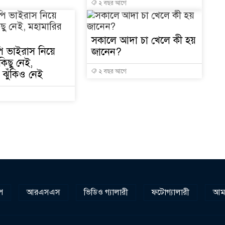
২ বছর আগে
সকালে আদা চা খেলে কী হয়
১
 ভাইরাস নিয়ে
জানেন?
কিছু নেই,
২ বছর আগে
 ঝুঁকিও নেই
১
১
প
আরএসএস
ভিডিও গ্যালারী
ফটোগ্যালারী
আমা
১