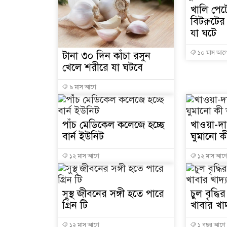
খালি পেটে
বিটরুটের
যা ঘটে
১০ মাস আগ
টানা ৩০ দিন কাঁচা রসুন
খেলে শরীরে যা ঘটবে
৯ মাস আগে
পাঁচ মেডিকেল কলেজে হচ্ছে
খাওয়া-দা
বার্ন ইউনিট
ঘুমানো 
১২ মাস আগে
১২ মাস আগ
সুস্থ জীবনের সঙ্গী হতে পারে
চুল বৃদ্ধ
গ্রিন টি
খাবার খা
১২ মাস আগে
১ বছর আগে