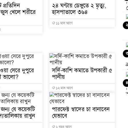
‘স্কুটি নাকি গোল্ড?’ ক্যাম্পেই
 প্রতিদিন
২৪ ঘণ্টায় ডেঙ্গুতে ২ মৃত্যু,
 জুস খেলে শরীরে
হাসপাতালে ৩৬৪
১৫২২ পুলিশ সদস্যকে চাকরিতে 
১১ মাস আগে
সার্ককে আরও গতিশীল করতে চ
ে
প্রধানমন্ত্রীর সঙ্গে নবনিযুক্ত ন
জামায়াত ফেরেশতাদের দল নয়,
ওয়া সেরে দুপুরে
সর্দি-কাশি কমাতে উপকারী ৫
কী ভালো?
পানীয়
ে
১২ মাস আগে
ির জন্য যে কয়েকটি
পারফেক্ট স্বাদের চা বানাবেন
দ্যতালিকায় রাখুন
যেভাবে
১ বছর আগে