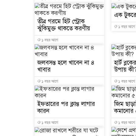
এক টুকর
তীব্র গরমে হিট স্ট্রোক
ঝুঁকিমুক্ত থাকতে করণীয়
১ বছর আগে
১ বছর আগে
জলবসন্ত হলে খাবেন না ৪
হার্ট ব্লক
খাবার
উপায় কী
১ বছর আগে
১ বছর আগে
ইফতারের পর ক্লান্ত লাগার
জিম ছাড়
কারন
কমানোর 
১ বছর আগে
১ বছর আগে