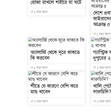
রোজা রাখলে শরীরে যা ঘটে
দেশে প্র
১ বছর আগে
ভাইরাসের 
আক্রান্ত ৫
১ বছর আগে
অ্যালার্জি থেকে দূরে থাকতে
গ্যাস্ট্রি
কি করবেন
দুপুরের 
১ বছর আগে
২ বছর আগে
শীতে যে কারণে বেশি করে
খালি পেট
মাছ খাবেন
দারুচিনি
২ বছর আগে
২ বছর আগে