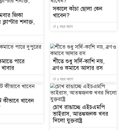
১
সকালে কাঁচা ছোলা কেন
থমবার জিকা
খাবেন?
ক্লাস্টার শনাক্ত,
১ বছর আগে
১
ক্
ক কমাতে পারে
শীতে শুধু সর্দি-কাশি নয়,
২ খাবার
ব্রণও কমাবে আদার রস
১
২ বছর আগে
১
ে কীভাবে খাবেন
চোখ রাঙাচ্ছে এইচএমপি
?
ভাইরাস, আতঙ্কজনক খবর
দিলো যুক্তরাষ্ট্র
১