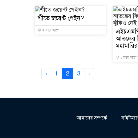
শীতে জয়েন্ট পেইন?
এইচএমপি
২ বছর আগে
আতঙ্কের 
মহামারির
২ বছর আগে
‹
1
2
3
›
আমাদের সম্পর্কে
সাইটম্যা