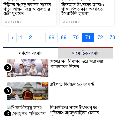
দিল্লিতে সংসদ ভবনের সামনে
ক্রিসমাস উৎসবের মাঝেও
গায়ে আগুন দিয়ে আত্মহত্যার
গাজা উপত্যকায় অব্যাহত
চেষ্টা যুবকের
ইসরাইলি হামলা
২ বছর আগে
২ বছর আগে
‹
1
2
...
68
69
70
71
72
73
সর্বশেষ সংবাদ
আলোচিত সংবাদ
দেশের সব বিমানবন্দরে নিরাপত্তা
জোরদারের নির্দেশ
১
রাষ্ট্রপতি নির্বাচন ২০ আগস্ট
২
শিক্ষার্থীদের সাথে উৎসবমুখর
পরিবেশে ব্রাক্ষণবাড়িয়া জেলায়
৩