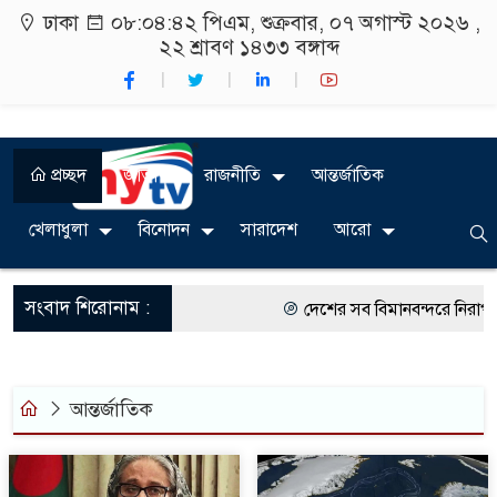
ঢাকা
০৮:০৪:৪৩ পিএম
, শুক্রবার, ০৭ অগাস্ট ২০২৬ ,
২২ শ্রাবণ ১৪৩৩
বঙ্গাব্দ
প্রচ্ছদ
জাতীয়
রাজনীতি
আন্তর্জাতিক
খেলাধুলা
বিনোদন
সারাদেশ
আরো
সংবাদ শিরোনাম :
দেশের সব বিমানবন্দরে নিরাপত্তা 
রাষ্ট্রপতি নির্বাচন ২০ আগস্ট
শিক্ষার্থীদের সাথে উৎসবমুখর পরি
আন্তর্জাতিক
কর্মসূচীর শুভসূচনা।