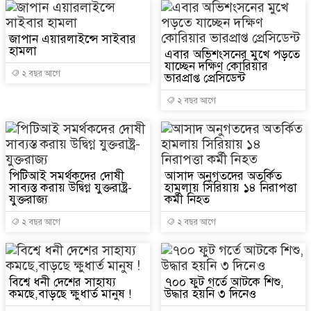
জাপান এয়ারলাইন্সে সাইবার
হামলা
এবার অভিশংসনের মুখে পড়তে
যাচ্ছেন দক্ষিণ কোরিয়ার
২ বছর আগে
ভারপ্রাপ্ত প্রেসিডেন্ট
২ বছর আগে
পিটিআই সমর্থকদের দোষী
আসাদ অনুগতদের অতর্কিত
সাব্যস্ত করায় উদ্বিগ্ন যুক্তরাষ্ট্র-
হামলায় সিরিয়ায় ১৪ নিরাপত্তা
যুক্তরাজ্য
কর্মী নিহত
২ বছর আগে
২ বছর আগে
বিশ্বে ধনী দেশের সাহায্য
৭০০ ফুট গর্তে আটকে শিশু,
কমছে,বাড়ছে ক্ষুধার্ত মানুষ !
উদ্ধার হয়নি ৩ দিনেও