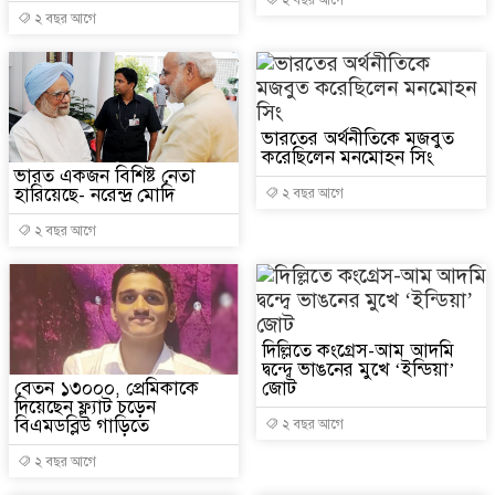
২ বছর আগে
২ বছর আগে
ভারতের অর্থনীতিকে মজবুত
করেছিলেন মনমোহন সিং
ভারত একজন বিশিষ্ট নেতা
হারিয়েছে- নরেন্দ্র মোদি
২ বছর আগে
২ বছর আগে
দিল্লিতে কংগ্রেস-আম আদমি
দ্বন্দ্বে ভাঙনের মুখে ‘ইন্ডিয়া’
বেতন ১৩০০০, প্রেমিকাকে
জোট
দিয়েছেন ফ্ল্যাট চড়েন
বিএমডব্লিউ গাড়িতে
২ বছর আগে
২ বছর আগে