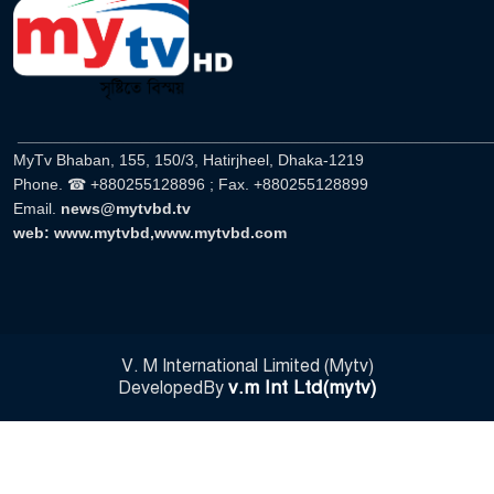
৮
যৌনকর্মীর দালাল চরিত্রে
সারজিস-পাটোয়ারীসহ ১০ জনের
বিরুদ্ধে থানায় অভিযোগ
৯
______________________________________________________
MyTv Bhaban, 155, 150/3, Hatirjheel, Dhaka-1219
গুলশান থেকে সাবেক মন্ত্রী লতিফ
Phone. ☎ +880255128896 ; Fax. +880255128899
সিদ্দিকী গ্রেফতার
১০
Email.
news@mytvbd.tv
web: www.mytvbd,www.mytvbd.com
‘স্কুটি নাকি গোল্ড?’ ক্যাম্পেইনের
বিজয়ীদের পুরস্কৃত করল এসিআই-এর
১১
ফ্রিডম ব্র্যান্ড, বাড়ল ক্যাম্পেইনের
মেয়াদ
V. M International Limited (Mytv)
সংবিধান অনুযায়ী যথাসময়ে রাষ্ট্রপতি
v.m Int Ltd(mytv)
DevelopedBy
নির্বাচন হবে : মির্জা ফখরুল
১২
১৫২২ পুলিশ সদস্যকে চাকরিতে