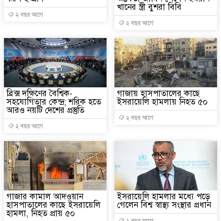
খানের স্ত্রী বুশরা বিবি
২ বছর আগে
২ বছর আগে
ব্রিক্স দক্ষিণের বৈশ্বিক-
গাজায় হাসপাতালের কাছে
সহযোগিতার কেন্দ্র; শরিক হতে
ইসরায়েলি হামলায় নিহত ৫০
আরও নয়টি দেশের প্রস্তুতি
২ বছর আগে
২ বছর আগে
গাজার কামাল আদওয়ান
ইসরায়েলি হামলার মধ্যে পড়ে
হাসপাতালের কাছে ইসরায়েলি
গেলেন বিশ্ব স্বাস্থ্য সংস্থার প্রধান
হামলা, নিহত প্রায় ৫০