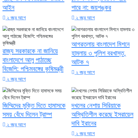
আইন
পারে না: জয়শঙ্কর
২ বছর আগে
২ বছর আগে
আগরতলায় বাংলাদেশ মিশনে
রাজ্য সরকারকে না জানিয়ে
হামলায় ৩ পুলিশ বরখাস্ত,
বাংলাদেশে আলু পাঠাচ্ছে
আটক ৭
বিজেপি: পশ্চিমবঙ্গের কৃষিমন্ত্রী
২ বছর আগে
২ বছর আগে
জিম্মিদের মুক্তি দিতে হামাসকে
দখলের নেশায় সিরিয়াকে
সময় বেঁধে দিলেন ট্রাম্প
অস্থিতিশীল করেছে ইসরায়েল
দাবি ইরানের
২ বছর আগে
২ বছর আগে