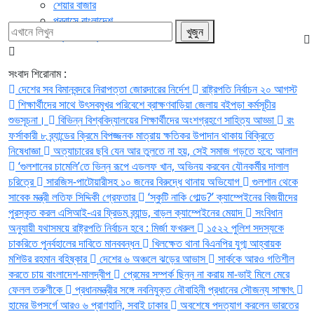
শেয়ার বাজার
প্রবাসে বাংলাদেশ
প্রেস বিজ্ঞপ্তি
সংবাদ শিরোনাম :
দেশের সব বিমানবন্দরে নিরাপত্তা জোরদারের নির্দেশ
রাষ্ট্রপতি নির্বাচন ২০ আগস্ট
শিক্ষার্থীদের সাথে উৎসবমুখর পরিবেশে ব্রাক্ষণবাড়িয়া জেলায় বইপড়া কর্মসূচীর
শুভসূচনা।
বিভিন্ন বিশ্ববিদ্যালয়ের শিক্ষার্থীদের অংশগ্রহণে সাহিত্য আড্ডা
রং
ফর্সাকারী ৮ ব্র্যান্ডের ক্রিমে বিপজ্জনক মাত্রায় ক্ষতিকর উপাদান থাকায় বিক্রিতে
নিষেধাজ্ঞা
অত্যাচারের ছবি যেন আর তুলতে না হয়, সেই সমাজ গড়তে হবে: আলাল
‘গুলশানের চামেলি’তে ভিন্ন রূপে এডলফ খান, অভিনয় করবেন যৌনকর্মীর দালাল
চরিত্রে
সারজিস-পাটোয়ারীসহ ১০ জনের বিরুদ্ধে থানায় অভিযোগ
গুলশান থেকে
সাবেক মন্ত্রী লতিফ সিদ্দিকী গ্রেফতার
‘স্কুটি নাকি গোল্ড?’ ক্যাম্পেইনের বিজয়ীদের
পুরস্কৃত করল এসিআই-এর ফ্রিডম ব্র্যান্ড, বাড়ল ক্যাম্পেইনের মেয়াদ
সংবিধান
অনুযায়ী যথাসময়ে রাষ্ট্রপতি নির্বাচন হবে : মির্জা ফখরুল
১৫২২ পুলিশ সদস্যকে
চাকরিতে পুনর্বহালের দাবিতে মানববন্ধন
খিলক্ষেত থানা বিএনপির যুগ্ম আহ্বায়ক
মশিউর রহমান বহিষ্কার
দেশের ৬ অঞ্চলে ঝড়ের আভাস
সার্ককে আরও গতিশীল
করতে চায় বাংলাদেশ-মালদ্বীপ
প্রেমের সম্পর্ক ছিন্ন না করায় মা-ভাই মিলে মেরে
ফেলল তরুণীকে
প্রধানমন্ত্রীর সঙ্গে নবনিযুক্ত নৌবাহিনী প্রধানের সৌজন্য সাক্ষাৎ
হামের উপসর্গে আরও ৬ প্রাণহানি, সবাই ঢাকার
অবশেষে পদত্যাগ করলেন ভারতের