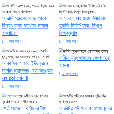
আদানি গ্রুপের কাছ থেকে
আসাদকে সহায়তায় সিরিয়ায়
বিদ্যুৎ ক্রয় অর্ধেকে নামাল
ইরাকি মিলিশিয়ারা, নিশ্চুপ
বাংলাদেশ
হিজবুল্লাহ
২ বছর আগে
২ বছর আগে
মার্কিন যুদ্ধজাহাজে ক্ষেপণাস্ত্র
আকস্মিক সফরে ইউক্রেনে
হামলা
জার্মান চ্যান্সেলর, বড় অঙ্কের
২ বছর আগে
সহায়তা ঘোষণা
২ বছর আগে
শর্ত সাপেক্ষে কর্মীদের বৈধ
আজমির শরিফের জায়গায় মন্দির