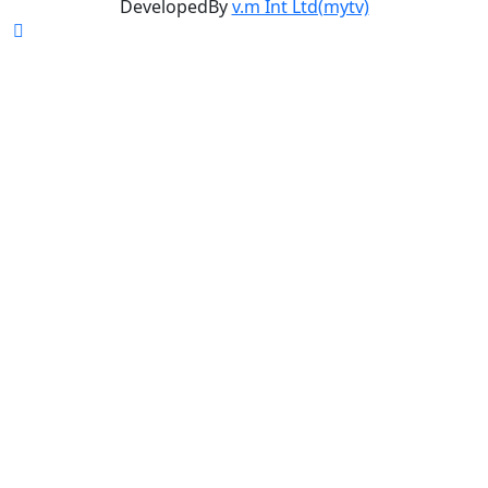
DevelopedBy
v.m Int Ltd(mytv)