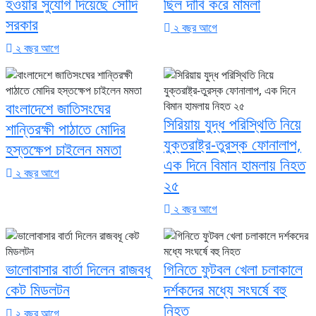
হওয়ার সুযোগ দিয়েছে সৌদি
ছিল দাবি করে মামলা
সরকার
২ বছর আগে
২ বছর আগে
বাংলাদেশে জাতিসংঘের
সিরিয়ায় যুদ্ধ পরিস্থিতি নিয়ে
শান্তিরক্ষী পাঠাতে মোদির
যুক্তরাষ্ট্র-তুরস্ক ফোনালাপ,
হস্তক্ষেপ চাইলেন মমতা
এক দিনে বিমান হামলায় নিহত
২ বছর আগে
২৫
২ বছর আগে
ভালোবাসার বার্তা দিলেন রাজবধূ
গিনিতে ফুটবল খেলা চলাকালে
কেট মিডলটন
দর্শকদের মধ্যে সংঘর্ষে বহু
নিহত
২ বছর আগে