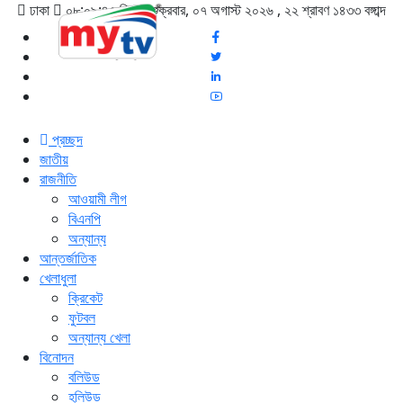
ঢাকা
০৮:০৯:৪৮ পিএম
, শুক্রবার, ০৭ অগাস্ট ২০২৬ ,
২২ শ্রাবণ ১৪৩৩
বঙ্গাব্দ
প্রচ্ছদ
জাতীয়
রাজনীতি
আওয়ামী লীগ
বিএনপি
অন্যান্য
আন্তর্জাতিক
খেলাধুলা
ক্রিকেট
ফুটবল
অন্যান্য খেলা
বিনোদন
বলিউড
হলিউড