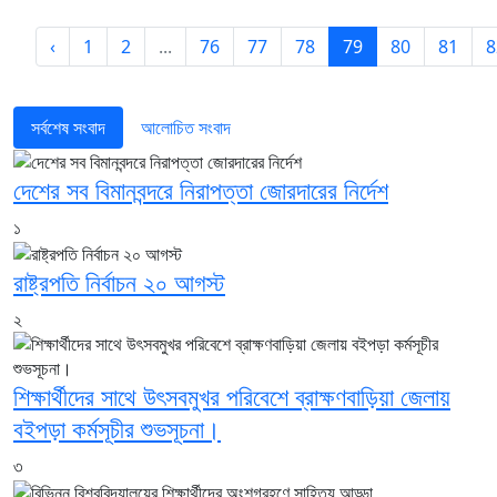
‹
1
2
...
76
77
78
79
80
81
8
সর্বশেষ সংবাদ
আলোচিত সংবাদ
দেশের সব বিমানবন্দরে নিরাপত্তা জোরদারের নির্দেশ
১
রাষ্ট্রপতি নির্বাচন ২০ আগস্ট
২
শিক্ষার্থীদের সাথে উৎসবমুখর পরিবেশে ব্রাক্ষণবাড়িয়া জেলায়
বইপড়া কর্মসূচীর শুভসূচনা।
৩