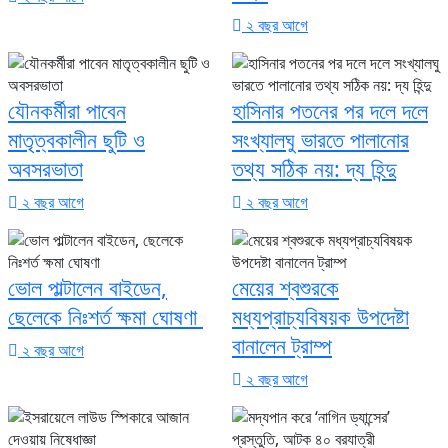
২ বছর আগে
যৌনকর্মীরা পাবেন
হাসিনার পতনের পর দলে দলে
মাতৃত্বকালীন ছুটি ও
সংখ্যালঘু ভারতে পালানোর
অবসরভাতা
তথ্য সঠিক নয়: দ্য হিন্দু
২ বছর আগে
২ বছর আগে
ভোল পাল্টালেন বাইডেন,
মেয়ের শ্বশুরকে
ছেলেকে নিঃশর্ত ক্ষমা ঘোষণা
মধ্যপ্রাচ্যবিষয়ক উপদেষ্টা
বানালেন ট্রাম্প
২ বছর আগে
২ বছর আগে