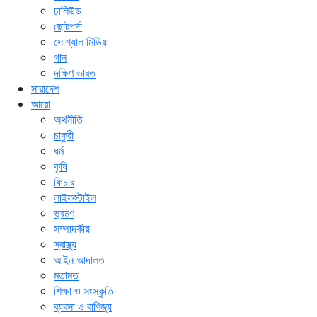
ঢালিউড
ছোটপর্দা
সোশ্যাল মিডিয়া
গান
দক্ষিণ ভারত
সারাদেশ
আরো
অর্থনীতি
চাকুরী
ধর্ম
কৃষি
ফিচার
লাইফস্টাইল
ভ্রমণ
সম্পাদকীয়
স্বাস্থ্য
আইন আদালত
মতামত
শিক্ষা ও সংস্কৃতি
ব্যবসা ও বাণিজ্য