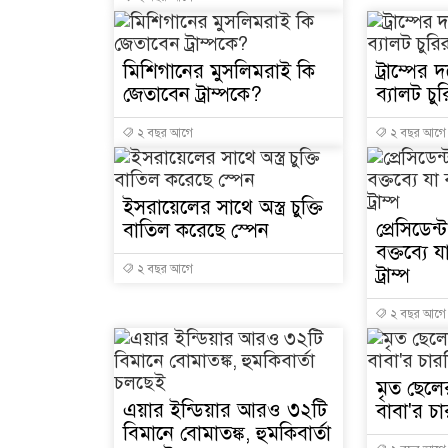
মিশিগানের মুসলিমরাই কি
ট্রাম্পের
জেতাবেন ট্রাম্পকে?
ব্যালট চ
২ বছর আগে
২ বছর আগে
ইসরায়েলের সাথে অস্ত্র চুক্তি
প্রেসিডেন্
বাতিল করেছে স্পেন
বক্তব্যে
২ বছর আগে
ট্রাম্প
২ বছর আগে
মৃত ছেলে
এয়ার ইন্ডিয়ার আরও ৩২টি
বাবা'র চ
বিমানে বোমাতঙ্ক, হুমকিবার্তা