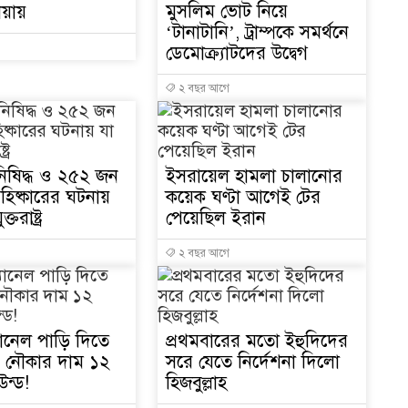
মুসলিম ভোট নিয়ে
িয়ায়
‘টানাটানি’, ট্রাম্পকে সমর্থনে
ডেমোক্র্যাটদের উদ্বেগ
১
২ বছর আগে
১
 নিষিদ্ধ ও ২৫২ জন
ইসরায়েল হামলা চালানোর
িষ্কারের ঘটনায়
কয়েক ঘণ্টা আগেই টের
তরাষ্ট্র
পেয়েছিল ইরান
২ বছর আগে
১
যানেল পাড়ি দিতে
প্রথমবারের মতো ইহুদিদের
১
কের নৌকার দাম ১২
সরে যেতে নির্দেশনা দিলো
উন্ড!
হিজবুল্লাহ