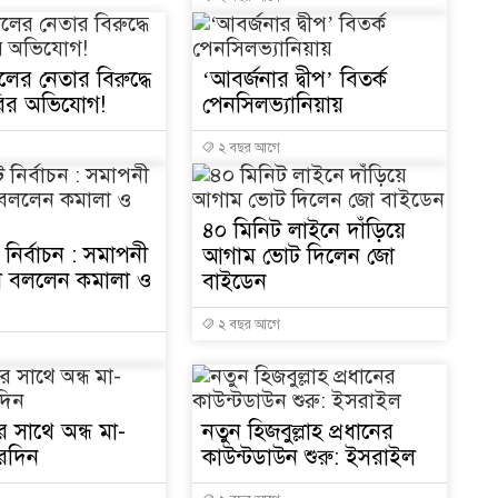
 দলের নেতার বিরুদ্ধে
‘আবর্জনার দ্বীপ’ বিতর্ক
ুরির অভিযোগ!
পেনসিলভ্যানিয়ায়
২ বছর আগে
উদ
৪০ মিনিট লাইনে দাঁড়িয়ে
ট নির্বাচন : সমাপনী
আগাম ভোট দিলেন জো
 যা বললেন কমালা ও
বাইডেন
২ বছর আগে
র সাথে অন্ধ মা-
নতুন হিজবুল্লাহ প্রধানের
ারদিন
কাউন্টডাউন শুরু: ইসরাইল