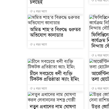
২ বছর আগে
চলছেই
২ বছর আগে
অমিত শাহ’র বিরুদ্ধে গুরুতর
ফিলিস্তিন
অভিযোগ কানাডার
কার্যক্রম
২ বছর আগে
নিন্দায় 
২ বছর আগে
চীনে সবচেয়ে ধনী ব্যক্তি
আর্জেন্ট
টিকটক প্রতিষ্ঠাতা ঝ্যাং ইমিং
তলা হোট
২ বছর আগে
২ বছর আগে
নতুন প্রধানের নাম ঘোষণা
উত্তর কো