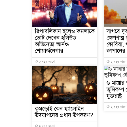
রিপাবলিকান হলেও কমলাকে
সাগরে দূর
ভোট দেবেন হলিউড
ক্ষেপণাস্ত্
অভিনেতা আর্নল্ড
কোরিয়া,
শোয়ার্জনেগার
জাপানের
২ বছর আগে
২ বছর আগে
৬ মাত্রার
ভূমিকম্প
যুক্তরাষ্ট্র
২ বছর আগে
কুমড়োই কেন হ্যালোইন
উদযাপনের প্রধান উপকরণ?
২ বছর আগে