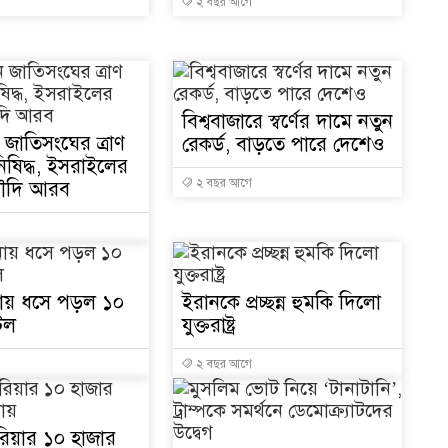
২ বছর আগে
১
বিশ্ববাজারে স্বর্ণের দামে নতুন
১
ে জাতিসংঘের ত্রাণ
রেকর্ড, বাড়তে পারে দেশেও
 নিষিদ্ধ, ইসরাইলের
ক্
২ বছর আগে
সৌদি আরব
১
িনায় ধসে পড়ল ১০
ইরানকে প্রচ্ছন্ন হুমকি দিলো
েল
যুক্তরাষ্ট্র
১
২ বছর আগে
রিয়ার ১০ হাজার
১