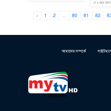
২ বছর আগে
‹
1
2
...
80
81
82
8
আমাদের সম্পর্কে
সাইটম্যা