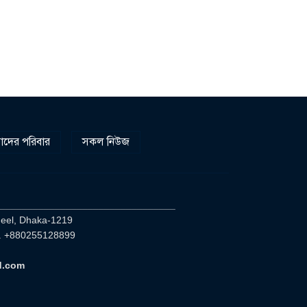
প্রধানমন্ত্রীর সঙ্গে নবনিযুক্ত
নৌবাহিনী প্রধানের সৌজন্য
৯
সাক্ষাৎ
হামের উপসর্গে আরও ৬
প্রাণহানি, সবাই ঢাকার
০
দের পরিবার
সকল নিউজ
________________________________
heel, Dhaka-1219
. +880255128899
d.com