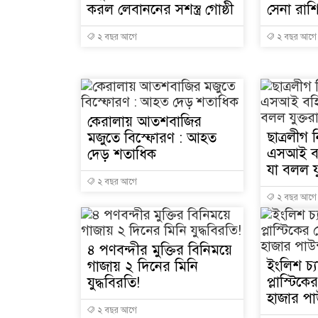
করল লেবাননের সশস্ত্র গোষ্ঠী
সেনা রাশ
২ বছর আগে
২ বছর আগে
কেরালায় আতশবাজির
ছাত্রলীগ
মজুতে বিস্ফোরণ : আহত
এসআই বহ
দেড় শতাধিক
যা বলল যুক্
২ বছর আগে
২ বছর আগে
৪ পণবন্দীর মুক্তির বিনিময়ে
ইংলিশ চ্
গাজায় ২ দিনের মিনি
প্লাস্টি
যুদ্ধবিরতি!
হাজার পা
২ বছর আগে