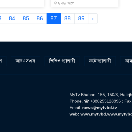
২ বছর আগে
১
3
84
85
86
87
88
89
›
২
প
আরএসএস
ভিডিও গ্যালারী
ফটোগ্যালারী
আমা
__________________________
MyTv Bhaban, 155, 150/3, Hatirj
Phone. ☎ +880255128896 ; Fax
Email.
news@mytvbd.tv
web: www.mytvbd,www.mytvb