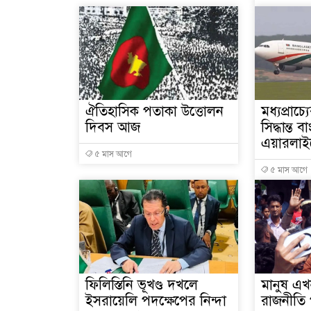
ঐতিহাসিক পতাকা উত্তোলন
মধ্যপ্রাচ্
দিবস আজ
সিদ্ধান্ত 
এয়ারলাইন
৫ মাস আগে
৫ মাস আগে
ফিলিস্তিনি ভূখণ্ড দখলে
মানুষ এ
ইসরায়েলি পদক্ষেপের নিন্দা
রাজনীতি 