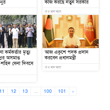
নুর
কাজ করছে নতুন সরকার
৫ মাস আগে
না কর্মকর্তার মৃত্যু
আজ একুশে পদক প্রদান
্নের অসমাপ্ত
করবেন প্রধানমন্ত্রী
 -শহিদ সেনা দিবসে
৫ মাস আগে
11
12
13
...
100
101
›