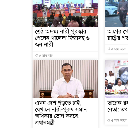
শ্রেষ্ঠ অদম্য নারী পুরস্কার
আগের পো
পেলেন খালেদা জিয়াসহ ৬
রাষ্ট্রে
জন নারী
৫ মাস আগে
৫ মাস আগে
এমন দেশ গড়তে চাই,
তারেক র
যেখানে নারী-পুরুষ সমান
নেতা: তথ্যম
অধিকার ভোগ করবে:
৫ মাস আগে
প্রধানমন্ত্রী