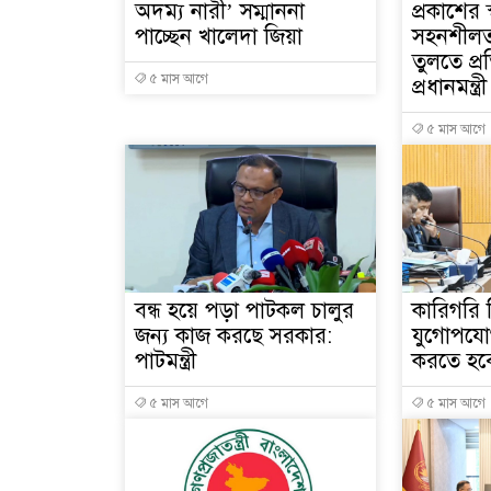
অদম্য নারী’ সম্মাননা
প্রকাশের 
পাচ্ছেন খালেদা জিয়া
সহনশীলতা
তুলতে প্রত
৫ মাস আগে
প্রধানমন্ত্রী
৫ মাস আগে
বন্ধ হয়ে পড়া পাটকল চালুর
কারিগরি শ
জন্য কাজ করছে সরকার:
যুগোপযো
পাটমন্ত্রী
করতে হবে: 
৫ মাস আগে
৫ মাস আগে