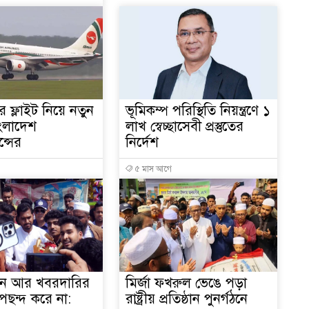
১
২
যের ফ্লাইট নিয়ে নতুন
ভূমিকম্প পরিস্থিতি নিয়ন্ত্রণে ১
বাংলাদেশ
লাখ স্বেচ্ছাসেবী প্রস্তুতের
্সের
নির্দেশ
৫ মাস আগে
খন আর খবরদারির
মির্জা ফখরুল ভেঙে পড়া
পছন্দ করে না:
রাষ্ট্রীয় প্রতিষ্ঠান পুনর্গঠনে