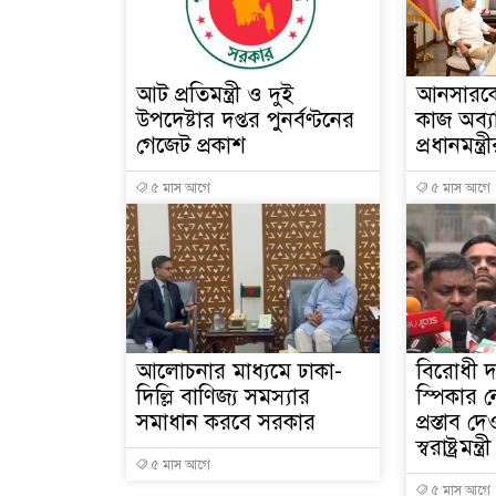
আট প্রতিমন্ত্রী ও দুই
আনসারকে
উপদেষ্টার দপ্তর পুনর্বণ্টনের
কাজ অব্য
গেজেট প্রকাশ
প্রধানমন্ত্র
৫ মাস আগে
৫ মাস আগে
আলোচনার মাধ্যমে ঢাকা-
বিরোধী দ
দিল্লি বাণিজ্য সমস্যার
স্পিকার 
সমাধান করবে সরকার
প্রস্তাব 
স্বরাষ্ট্রমন্ত্রী
৫ মাস আগে
৫ মাস আগে