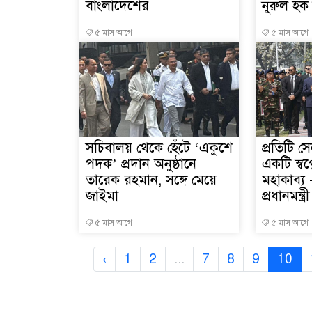
বাংলাদেশের
নুরুল হক 
৫ মাস আগে
৫ মাস আগে
সচিবালয় থেকে হেঁটে ‘একুশে
প্রতিটি সে
পদক’ প্রদান অনুষ্ঠানে
একটি স্বপ
তারেক রহমান, সঙ্গে মেয়ে
মহাকাব্য
জাইমা
প্রধানমন্ত্রী
৫ মাস আগে
৫ মাস আগে
‹
1
2
...
7
8
9
10