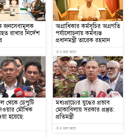
 জনসেবামূলক
অগ্রাধিকার কর্মসূচির অগ্রগতি
১
াহত রাখার নির্দেশ
পর্যালোচনায় কর্মব্যস্ত
ীর
প্রধানমন্ত্রী তারেক রহমান
৫ মাস আগে
১
১
ল থেকে ডেপুটি
মধ্যপ্রাচ্যের যুদ্ধের প্রভাব
নেওয়ার মৌখিক
মোকাবিলায় সরকার প্রস্তুত:
দেওয়া হয়েছে:
প্রতিমন্ত্রী
১
৫ মাস আগে