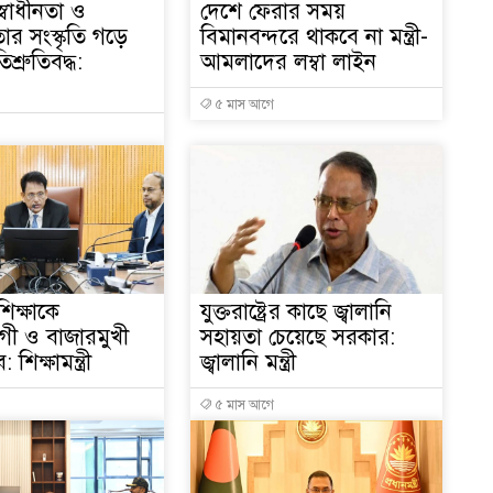
স্বাধীনতা ও
দেশে ফেরার সময়
১
র সংস্কৃতি গড়ে
বিমানবন্দরে থাকবে না মন্ত্রী-
িশ্রুতিবদ্ধ:
আমলাদের লম্বা লাইন
৫ মাস আগে
১
ক্
১
িক্ষাকে
যুক্তরাষ্ট্রের কাছে জ্বালানি
গী ও বাজারমুখী
সহায়তা চেয়েছে সরকার:
শিক্ষামন্ত্রী
জ্বালানি মন্ত্রী
১
৫ মাস আগে
১