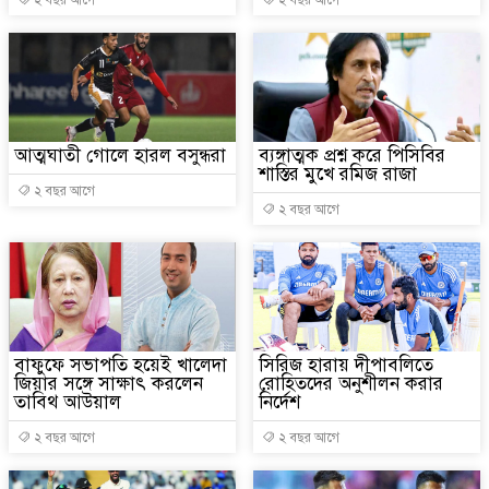
২ বছর আগে
২ বছর আগে
আত্মঘাতী গোলে হারল বসুন্ধরা
ব্যঙ্গাত্মক প্রশ্ন করে পিসিবির
শাস্তির মুখে রমিজ রাজা
২ বছর আগে
২ বছর আগে
বাফুফে সভাপতি হয়েই খালেদা
সিরিজ হারায় দীপাবলিতে
জিয়ার সঙ্গে সাক্ষাৎ করলেন
রোহিতদের অনুশীলন করার
তাবিথ আউয়াল
নির্দেশ
২ বছর আগে
২ বছর আগে