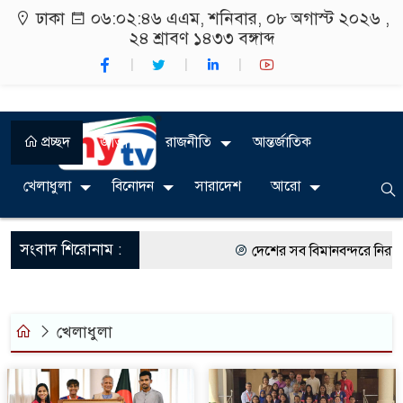
ঢাকা
০৬:০২:৪৬ এএম
, শনিবার, ০৮ অগাস্ট ২০২৬ ,
২৪ শ্রাবণ ১৪৩৩
বঙ্গাব্দ
প্রচ্ছদ
জাতীয়
রাজনীতি
আন্তর্জাতিক
খেলাধুলা
বিনোদন
সারাদেশ
আরো
সংবাদ শিরোনাম :
দেশের সব বিমানবন্দরে নিরাপত্তা 
রাষ্ট্রপতি নির্বাচন ২০ আগস্ট
শিক্ষার্থীদের সাথে উৎসবমুখর পরি
খেলাধুলা
কর্মসূচীর শুভসূচনা।