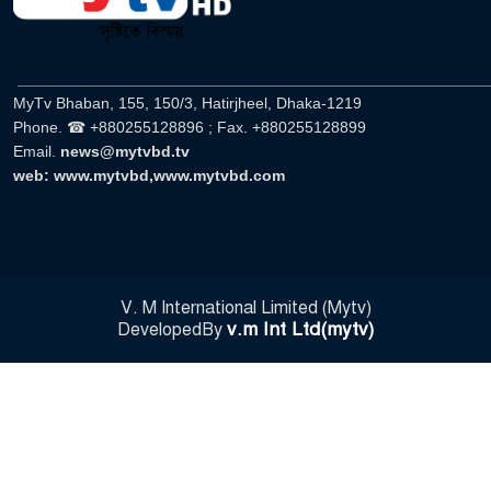
সারজিস-পাটোয়ারীসহ ১০ জনের
বিরুদ্ধে থানায় অভিযোগ
৯
______________________________________________________
MyTv Bhaban, 155, 150/3, Hatirjheel, Dhaka-1219
গুলশান থেকে সাবেক মন্ত্রী লতিফ
Phone. ☎ +880255128896 ; Fax. +880255128899
সিদ্দিকী গ্রেফতার
১০
Email.
news@mytvbd.tv
web: www.mytvbd,www.mytvbd.com
‘স্কুটি নাকি গোল্ড?’ ক্যাম্পেইনের
বিজয়ীদের পুরস্কৃত করল এসিআই-এর
১১
ফ্রিডম ব্র্যান্ড, বাড়ল ক্যাম্পেইনের
মেয়াদ
V. M International Limited (Mytv)
সংবিধান অনুযায়ী যথাসময়ে রাষ্ট্রপতি
v.m Int Ltd(mytv)
DevelopedBy
নির্বাচন হবে : মির্জা ফখরুল
১২
১৫২২ পুলিশ সদস্যকে চাকরিতে
পুনর্বহালের দাবিতে মানববন্ধন
১৩