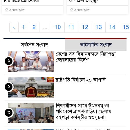
বিরতিতে প্রোটিয়ারা
আসছেন তাইজুল
২ বছর আগে
২ বছর আগে
‹
1
2
...
10
11
12
13
14
15
সর্বশেষ সংবাদ
আলোচিত সংবাদ
দেশের সব বিমানবন্দরে নিরাপত্তা
জোরদারের নির্দেশ
১
রাষ্ট্রপতি নির্বাচন ২০ আগস্ট
২
শিক্ষার্থীদের সাথে উৎসবমুখর
পরিবেশে ব্রাক্ষণবাড়িয়া জেলায়
৩
বইপড়া কর্মসূচীর শুভসূচনা।