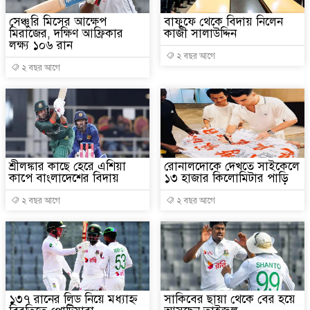
সেঞ্চুরি মিসের আক্ষেপ
বাফুফে থেকে বিদায় নিলেন
মিরাজের, দক্ষিণ আফ্রিকার
কাজী সালাউদ্দিন
লক্ষ্য ১০৬ রান
২ বছর আগে
২ বছর আগে
শ্রীলঙ্কার কাছে হেরে এশিয়া
রোনালদোকে দেখতে সাইকেলে
কাপে বাংলাদেশের বিদায়
১৩ হাজার কিলোমিটার পাড়ি
২ বছর আগে
২ বছর আগে
১৩৭ রানের লিড নিয়ে মধ্যাহ্ন
সাকিবের ছায়া থেকে বের হয়ে