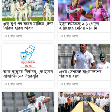
এক যুগ পর ঘরের মাটিতে টেস্ট
ইউনাইটেডকে ২-১ গোলে
সিরিজ হারল ভারত
হারিয়েছে মেসির মায়ামি
২ বছর আগে
২ বছর আগে
আজ বাফুফে নির্বাচন, কে হবেন
প্রথম সেশনেই বাংলাদেশের
সালাউদ্দিনের উত্তরসূরি
পরাজয় বরণ
২ বছর আগে
২ বছর আগে