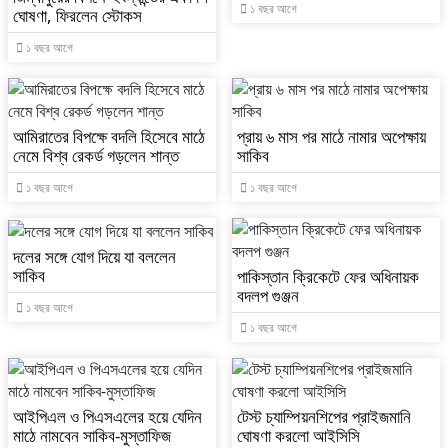
১ বছর আগে
ঘোষণা, ফিরলেন স্টোকস
১ বছর আগে
আমিরাতের বিপক্ষে বদলি হিসেবে মাঠে
প্রায় ৬ মাস পর মাঠে নামার অপেক্ষায়
নেমে বিশ্ব রেকর্ড গড়লেন শান্ত
সাকিব
১ বছর আগে
১ বছর আগে
দলের সঙ্গে যোগ দিয়ে যা বললেন
সাকিব
পাকিস্তান ক্রিকেটে ফের অধিনায়ক
বদলপ গুঞ্জন
১ বছর আগে
১ বছর আগে
আইপিএল ও পিএসএলের হয়ে যেদিন
টেস্ট চ্যাম্পিয়নশিপের প্রাইজমানি
মাঠে নামবেন সাকিব-মুস্তাফিজ
ঘোষণা করলো আইসিসি