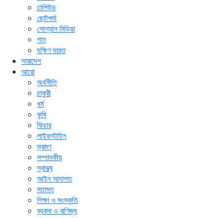
ঢালিউড
ছোটপর্দা
সোশ্যাল মিডিয়া
গান
দক্ষিণ ভারত
সারাদেশ
আরো
অর্থনীতি
চাকুরী
ধর্ম
কৃষি
ফিচার
লাইফস্টাইল
ভ্রমণ
সম্পাদকীয়
স্বাস্থ্য
আইন আদালত
মতামত
শিক্ষা ও সংস্কৃতি
ব্যবসা ও বাণিজ্য