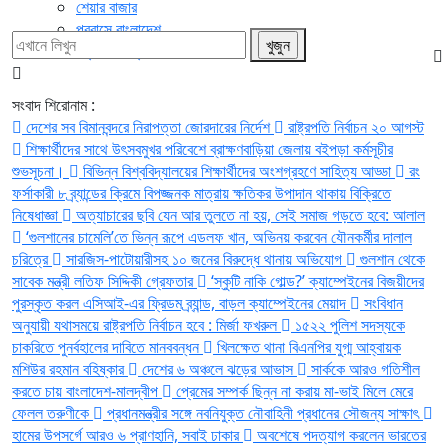
শেয়ার বাজার
প্রবাসে বাংলাদেশ
প্রেস বিজ্ঞপ্তি
সংবাদ শিরোনাম :
দেশের সব বিমানবন্দরে নিরাপত্তা জোরদারের নির্দেশ
রাষ্ট্রপতি নির্বাচন ২০ আগস্ট
শিক্ষার্থীদের সাথে উৎসবমুখর পরিবেশে ব্রাক্ষণবাড়িয়া জেলায় বইপড়া কর্মসূচীর
শুভসূচনা।
বিভিন্ন বিশ্ববিদ্যালয়ের শিক্ষার্থীদের অংশগ্রহণে সাহিত্য আড্ডা
রং
ফর্সাকারী ৮ ব্র্যান্ডের ক্রিমে বিপজ্জনক মাত্রায় ক্ষতিকর উপাদান থাকায় বিক্রিতে
নিষেধাজ্ঞা
অত্যাচারের ছবি যেন আর তুলতে না হয়, সেই সমাজ গড়তে হবে: আলাল
‘গুলশানের চামেলি’তে ভিন্ন রূপে এডলফ খান, অভিনয় করবেন যৌনকর্মীর দালাল
চরিত্রে
সারজিস-পাটোয়ারীসহ ১০ জনের বিরুদ্ধে থানায় অভিযোগ
গুলশান থেকে
সাবেক মন্ত্রী লতিফ সিদ্দিকী গ্রেফতার
‘স্কুটি নাকি গোল্ড?’ ক্যাম্পেইনের বিজয়ীদের
পুরস্কৃত করল এসিআই-এর ফ্রিডম ব্র্যান্ড, বাড়ল ক্যাম্পেইনের মেয়াদ
সংবিধান
অনুযায়ী যথাসময়ে রাষ্ট্রপতি নির্বাচন হবে : মির্জা ফখরুল
১৫২২ পুলিশ সদস্যকে
চাকরিতে পুনর্বহালের দাবিতে মানববন্ধন
খিলক্ষেত থানা বিএনপির যুগ্ম আহ্বায়ক
মশিউর রহমান বহিষ্কার
দেশের ৬ অঞ্চলে ঝড়ের আভাস
সার্ককে আরও গতিশীল
করতে চায় বাংলাদেশ-মালদ্বীপ
প্রেমের সম্পর্ক ছিন্ন না করায় মা-ভাই মিলে মেরে
ফেলল তরুণীকে
প্রধানমন্ত্রীর সঙ্গে নবনিযুক্ত নৌবাহিনী প্রধানের সৌজন্য সাক্ষাৎ
হামের উপসর্গে আরও ৬ প্রাণহানি, সবাই ঢাকার
অবশেষে পদত্যাগ করলেন ভারতের