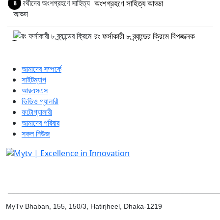
৪
অংশগ্রহণে সাহিত্য আড্ডা
রং ফর্সাকারী ৮ ব্র্যান্ডের ক্রিমে বিপজ্জনক
৫
মাত্রায় ক্ষতিকর উপাদান থাকায় বিক্রিতে
নিষেধাজ্ঞা
আমাদের সম্পর্কে
সাইটম্যাপ
অত্যাচারের ছবি যেন আর তুলতে না হয়, সেই
৬
আরএসএস
সমাজ গড়তে হবে: আলাল
ভিডিও গ্যালারী
ফটোগ্যালারী
আমাদের পরিবার
‘টেকসই ই-বর্জ্য ব্যবস্থাপনা নিশ্চিত করতে
সকল নিউজ
৭
সরকারি উদ্যোগের পাশাপাশি বেসরকারি
বিনিয়োগ ও উদ্যোগ অপরিহার্য’
‘গুলশানের চামেলি’তে ভিন্ন রূপে এডলফ খান,
৮
অভিনয় করবেন যৌনকর্মীর দালাল চরিত্রে
______________________________________________________
MyTv Bhaban, 155, 150/3, Hatirjheel, Dhaka-1219
সারজিস-পাটোয়ারীসহ ১০ জনের বিরুদ্ধে থানায়