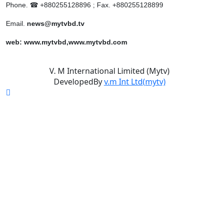
৯
অভিযোগ
Phone. ☎ +880255128896 ; Fax. +880255128899
Email.
news@mytvbd.tv
গুলশান থেকে সাবেক মন্ত্রী লতিফ সিদ্দিকী
web: www.mytvbd,www.mytvbd.com
১০
গ্রেফতার
V. M International Limited (Mytv)
‘স্কুটি নাকি গোল্ড?’ ক্যাম্পেইনের বিজয়ীদের
DevelopedBy
v.m Int Ltd(mytv)
১১
পুরস্কৃত করল এসিআই-এর ফ্রিডম ব্র্যান্ড,
বাড়ল ক্যাম্পেইনের মেয়াদ
সংবিধান অনুযায়ী যথাসময়ে রাষ্ট্রপতি নির্বাচন
১২
হবে : মির্জা ফখরুল
১৫২২ পুলিশ সদস্যকে চাকরিতে পুনর্বহালের
১৩
দাবিতে মানববন্ধন
ইমতিনান ওসমানের বহুমুখী ব্যবসা সম্প্রসারণ
১৪