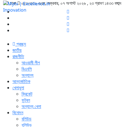
ঢাকা
০১:২৩:৩৩ এএম
, শুক্রবার, ০৭ অগাস্ট ২০২৬ ,
২৩ শ্রাবণ ১৪৩৩
বঙ্গাব্দ
প্রচ্ছদ
জাতীয়
রাজনীতি
আওয়ামী লীগ
বিএনপি
অন্যান্য
আন্তর্জাতিক
খেলাধুলা
ক্রিকেট
ফুটবল
অন্যান্য খেলা
বিনোদন
বলিউড
হলিউড