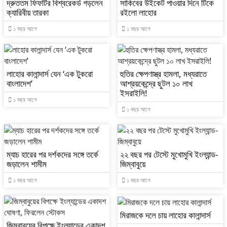
দ্রুততম ফিফটির বিশ্বরেকর্ড গড়লেন
সাকিবের উইকেট পাওয়ার দিনে টিকে
ক্যারিবীয় তারকা
রইলো লাহোর
১ বছর আগে
১ বছর আগে
লাহোর কালান্দার্স যেন ‘এক টুকরো
হুতির ক্ষেপণাস্ত্র হামলা, মধ্যরাতে
বাংলাদেশ’
আশ্রয়কেন্দ্রে ছুটল ১০ লাখ
ইসরাইলি!
১ বছর আগে
১ বছর আগে
ম্যাচ হারের পর দর্শকদের সঙ্গে তর্কে
২২ বছর পর টেস্টে মুখোমুখি ইংল্যান্ড-
জড়ালেন শামীম
জিম্বাবুয়ে
১ বছর আগে
১ বছর আগে
মিরাজকে দলে চায় লাহোর কালান্দার্স
জিম্বাবুয়ের বিপক্ষে ইংল্যান্ডের একাদশ