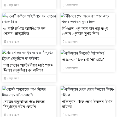
১ বছর আগে
১ বছর আগে
৬ কোটি রুপিতে আইপিএলে দল
বিপিএলে প্লে অফে বাদ পড়া রংপুর
পেলেন মোস্তাফিজ
খেলবে গ্লোবাল সুপার লিগে
১ বছর আগে
১ বছর আগে
পাকিস্তান ক্রিকেটে ‘শাটডাউন’
মারা গেলেন অস্ট্রেলিয়ার মাঠে প্রথম
১ বছর আগে
ট্রিপল সেঞ্চুরিয়ান বব কাউপার
১ বছর আগে
বোর্ডের অনুরোধের পরও নিজের
পাকিস্তান থেকে দেশে ফিরলেন রিশাদ-
সিদ্ধান্তে অটল কোহলি
নাহিদরা
১ বছর আগে
১ বছর আগে