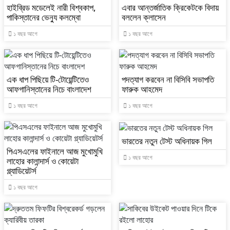
হাইব্রিড মডেলেই নারী বিশ্বকাপ,
এবার আন্তর্জাতিক ক্রিকেটকে বিদায়
পাকিস্তানের ভেন্যু কলম্বো
বললেন ক্লাসেন
১ বছর আগে
১ বছর আগে
এক ধাপ পিছিয়ে টি-টোয়েন্টিতেও
পদত্যাগ করবেন না বিসিবি সভাপতি
আফগানিস্তানের নিচে বাংলাদেশ
ফারুক আহমেদ
১ বছর আগে
১ বছর আগে
ভারতের নতুন টেস্ট অধিনায়ক গিল
পিএসএলের ফাইনালে আজ মুখোমুখি
১ বছর আগে
লাহোর কালান্দার্স ও কোয়েটা
গ্ল্যাডিয়েটর্স
১ বছর আগে