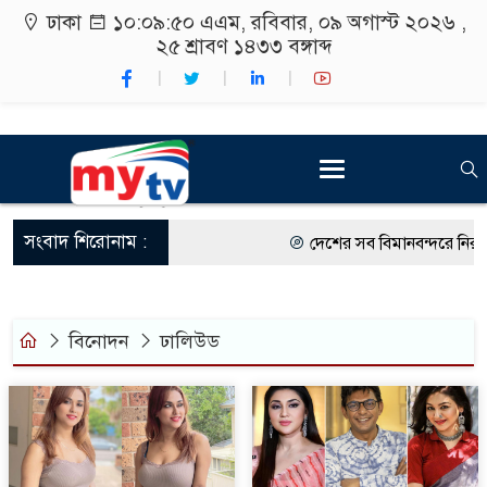
ঢাকা
১০:০৯:৫০ এএম
, রবিবার, ০৯ অগাস্ট ২০২৬ ,
২৫ শ্রাবণ ১৪৩৩
বঙ্গাব্দ
সংবাদ শিরোনাম :
দেশের সব বিমানবন্দরে নিরাপত্ত
রাষ্ট্রপতি নির্বাচন ২০ আগস্ট
শিক্ষার্থীদের সাথে উৎসবমুখর 
বিনোদন
ঢালিউড
কর্মসূচীর শুভসূচনা।
বিভিন্ন বিশ্ববিদ্যালয়ের শিক্ষার্
রং ফর্সাকারী ৮ ব্র্যান্ডের ক্রি