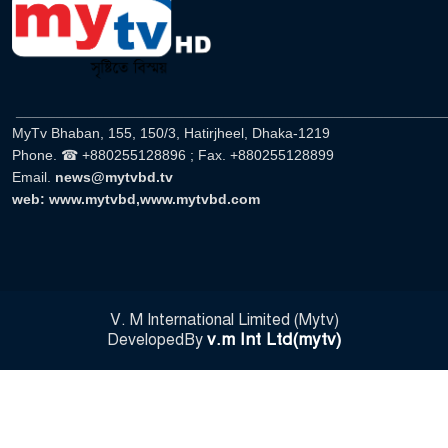
যৌনকর্মীর দালাল চরিত্রে
সারজিস-পাটোয়ারীসহ ১০ জনের
বিরুদ্ধে থানায় অভিযোগ
৯
______________________________________________________
MyTv Bhaban, 155, 150/3, Hatirjheel, Dhaka-1219
গুলশান থেকে সাবেক মন্ত্রী লতিফ
Phone. ☎ +880255128896 ; Fax. +880255128899
সিদ্দিকী গ্রেফতার
১০
Email.
news@mytvbd.tv
web: www.mytvbd,www.mytvbd.com
‘স্কুটি নাকি গোল্ড?’ ক্যাম্পেইনের
বিজয়ীদের পুরস্কৃত করল এসিআই-এর
১১
ফ্রিডম ব্র্যান্ড, বাড়ল ক্যাম্পেইনের
মেয়াদ
V. M International Limited (Mytv)
সংবিধান অনুযায়ী যথাসময়ে রাষ্ট্রপতি
v.m Int Ltd(mytv)
DevelopedBy
নির্বাচন হবে : মির্জা ফখরুল
১২
১৫২২ পুলিশ সদস্যকে চাকরিতে
পুনর্বহালের দাবিতে মানববন্ধন