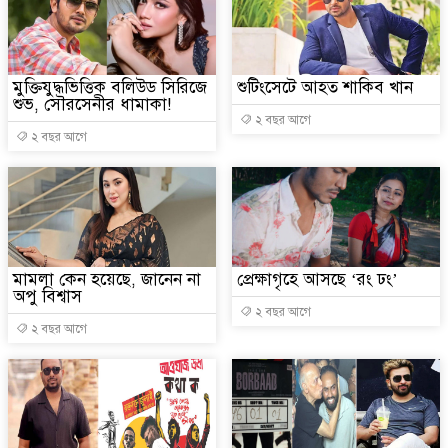
মুক্তিযুদ্ধভিত্তিক বলিউড সিরিজে
শুটিংসেটে আহত শাকিব খান
শুভ, সৌরসেনীর ধামাকা!
২ বছর আগে
২ বছর আগে
মামলা কেন হয়েছে, জানেন না
প্রেক্ষাগৃহে আসছে ‘রং ঢং’
অপু বিশ্বাস
২ বছর আগে
২ বছর আগে