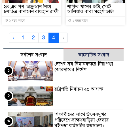
২৪-এর গণ–অভ্যুত্থান নিয়ে
শাকিব খানের শুটিং সেটে
চলচ্চিত্র বানাবেন রায়হান রাফী
আলিয়ার বাবা মহেশ ভাট!
২ বছর আগে
২ বছর আগে
‹
1
2
3
4
›
সর্বশেষ সংবাদ
আলোচিত সংবাদ
দেশের সব বিমানবন্দরে নিরাপত্তা
জোরদারের নির্দেশ
১
রাষ্ট্রপতি নির্বাচন ২০ আগস্ট
২
শিক্ষার্থীদের সাথে উৎসবমুখর
পরিবেশে ব্রাক্ষণবাড়িয়া জেলায়
৩
বইপড়া কর্মসূচীর শুভসূচনা।