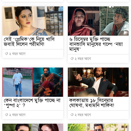
সেই ‘প্রেমিক’কে নিয়ে খাসি
৬ ডিসেম্বর মুক্তি পাচ্ছে
জবাই দিলেন পরীমণি!
বানভাসি মানুষের গল্পে ‘নয়া
মানুষ’
২ বছর আগে
২ বছর আগে
কেন বাংলাদেশে মুক্তি পাচ্ছে না
কলকাতায় ১৮ সিনেমার
‘পুষ্পা ২’ ?
ঘোষণা, মধ্যমনি শাকিব!
২ বছর আগে
২ বছর আগে