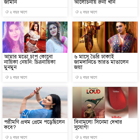
জামান
আলোচনায় রুনা খান
১৫২২ পুলিশ সদস্যকে চাকরিতে 
২ বছর আগে
২ বছর আগে
খিলক্ষেত থানা বিএনপির যুগ্ম আ
দেশের ৬ অঞ্চলে ঝড়ের আভাস
সার্ককে আরও গতিশীল করতে চ
প্রেমের সম্পর্ক ছিন্ন না করা
আমার মতো চাপ কোনো
৬ মাসে তৈরি ঢাকাই
নায়িকা নেয়নি: চিত্রনায়িকা
জামদানিতে ভারত মাতালেন
মুনমুন
জয়া
প্রধানমন্ত্রীর সঙ্গে নবনিযুক্ত নৌ
২ বছর আগে
২ বছর আগে
হামের উপসর্গে আরও ৬ প্রাণহা
অবশেষে পদত্যাগ করলেন ভারতের 
জামায়াত ফেরেশতাদের দল নয়,
পরীমণি প্রথম প্রেমে পড়েছিলেন
বিনামূল্যে সিনেমা দেখার
কবে?
সুযোগ!
২ বছর আগে
২ বছর আগে