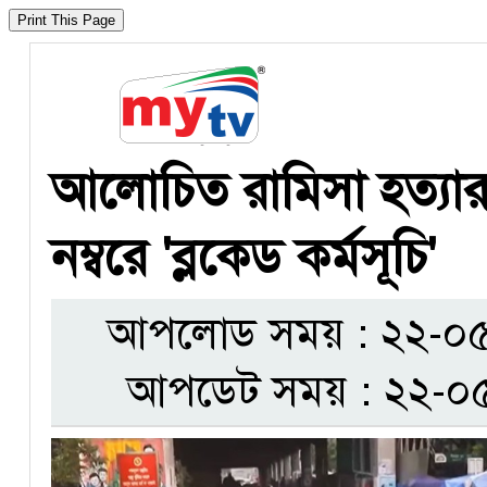
আলোচিত রামিসা হত্যার
নম্বরে 'ব্লকেড কর্মসূচি'
আপলোড সময় : ২২-০৫-
আপডেট সময় : ২২-০৫