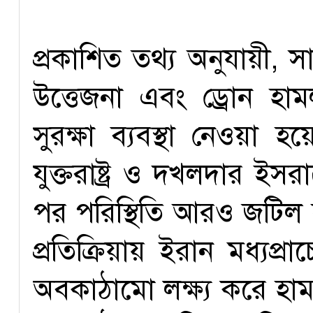
প্রকাশিত তথ্য অনুযায়ী, সা
উত্তেজনা এবং ড্রোন হ
সুরক্ষা ব্যবস্থা নেওয়া 
যুক্তরাষ্ট্র ও দখলদার ই
পর পরিস্থিতি আরও জটিল 
প্রতিক্রিয়ায় ইরান মধ্যপ্রা
অবকাঠামো লক্ষ্য করে হামল