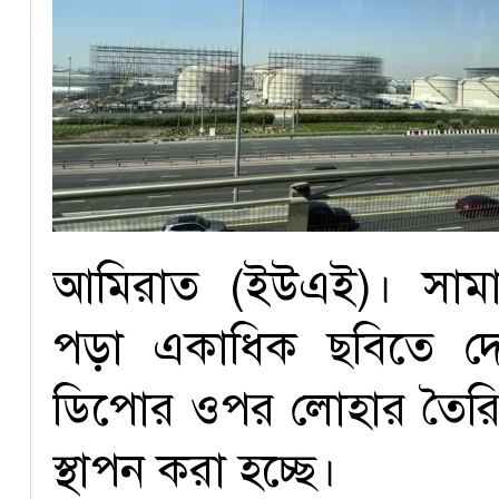
আমিরাত (ইউএই)। সামা
পড়া একাধিক ছবিতে দেখ
ডিপোর ওপর লোহার তৈরি খা
স্থাপন করা হচ্ছে।