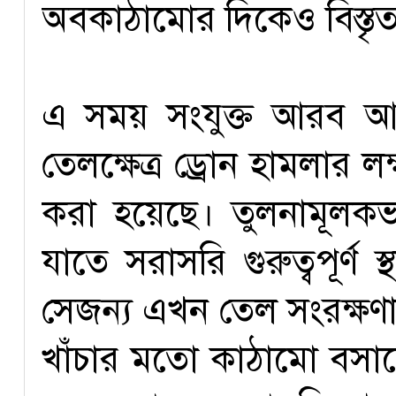
অবকাঠামোর দিকেও বিস্তৃ
এ সময় সংযুক্ত আরব আম
তেলক্ষেত্র ড্রোন হামলার লক্
করা হয়েছে। তুলনামূলক
যাতে সরাসরি গুরুত্বপূর্
সেজন্য এখন তেল সংরক্ষ
খাঁচার মতো কাঠামো বসানো