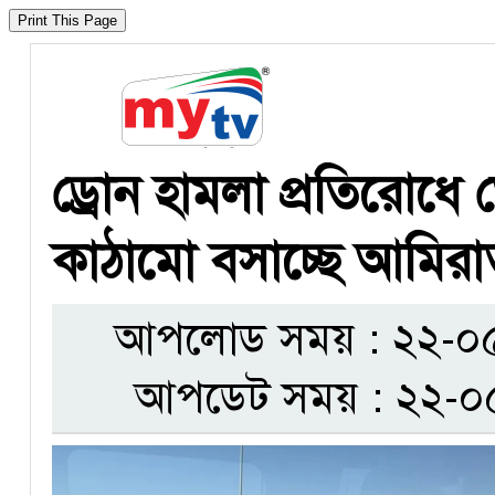
ড্রোন হামলা প্রতিরোধে
কাঠামো বসাচ্ছে আমির
আপলোড সময় : ২২-০৫-
আপডেট সময় : ২২-০৫