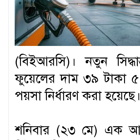
(বিইআরসি)। নতুন সিদ্ধা
ফুয়েলের দাম ৩৯ টাকা 
পয়সা নির্ধারণ করা হয়েছে
শনিবার (২৩ মে) এক আনুষ