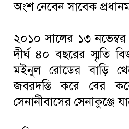
অংশ নেবেন সাবেক প্রধানমন্
২০১০ সালের ১৩ নভেম্বর
দীর্ঘ ৪০ বছরের স্মৃতি 
মইনুল রোডের বাড়ি থে
জবরদস্তি করে বের ক
সেনানীবাসের সেনাকুঞ্জে য