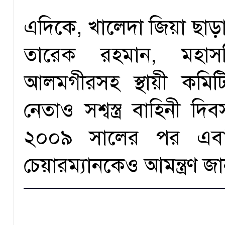
এদিকে, খালেদা জিয়া ছাড়াও
তারেক রহমান, মহাস
আলমগীরসহ স্থায়ী কমি
নেতাও সশ্বস্ত্র বাহিনী দি
২০০৯ সালের পর এবারই
চেয়ারম্যানকেও আমন্ত্রণ 