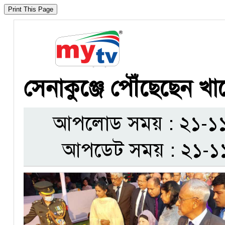
সেনাকুঞ্জে পৌঁছেছেন খা
আপলোড সময় : ২১-১১-
আপডেট সময় : ২১-১১