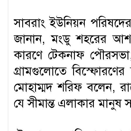
সাবরাং ইউনিয়ন পরিষদের 
জানান, মংডু শহরের আশপ
কারণে টেকনাফ পৌরসভা, স
গ্রামগুলোতে বিস্ফোরণের শ
মোহাম্মদ শরিফ বলেন, রাত
যে সীমান্ত এলাকার মানুষ