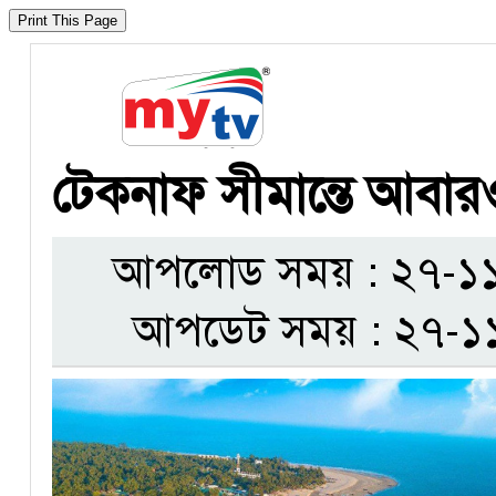
টেকনাফ সীমান্তে আবার
আপলোড সময় : ২৭-১১-
আপডেট সময় : ২৭-১১