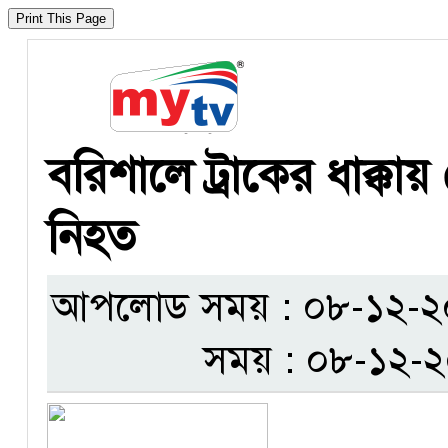
বরিশালে ট্রাকের ধাক্
নিহত
আপলোড সময় : ০৮-১২-২০২৪
সময় : ০৮-১২-২০