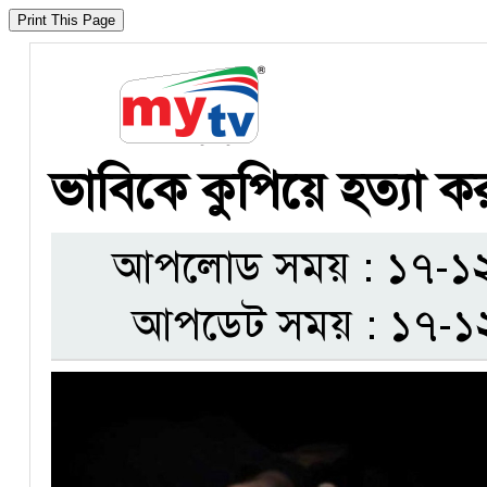
ভাবিকে কুপিয়ে হত্যা ক
আপলোড সময় : ১৭-১২-
আপডেট সময় : ১৭-১২