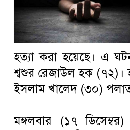
হত্যা করা হয়েছে। এ ঘট
শ্বশুর রেজাউল হক (৭২)। হ
ইসলাম খালেদ (৩০) পলাত
মঙ্গলবার (১৭ ডিসেম্ব