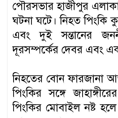
পৌরসভার হাজীপুর এলাকার
ঘটনা ঘটে। নিহত পিংকি কুয়
এবং দুই সন্তানের জন
দূরসম্পর্কের দেবর এবং এ
নিহতের বোন ফারজানা আক
পিংকির সঙ্গে জাহাঙ্গী
পিংকির মোবাইল নষ্ট হলে