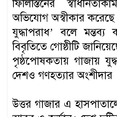
ফিলিস্তিনের স্বাধীনত
অভিযোগ অস্বীকার করেছে হ
যুদ্ধাপরাধ’ বলে মন্তব্
বিবৃতিতে গোষ্ঠীটি জানিয়েছে,
পৃষ্ঠপোষকতায় গাজায় যু
দেশও গণহত্যার অংশীদার 
উত্তর গাজার এ হাসপাতালে