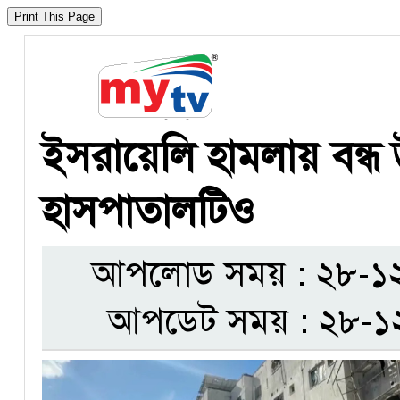
ইসরায়েলি হামলায় বন্ধ 
হাসপাতালটিও
আপলোড সময় : ২৮-১২-
আপডেট সময় : ২৮-১২