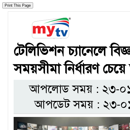
টেলিভিশন চ্যানেলে বিজ্ঞাপ
সময়সীমা নির্ধারণ চেয়
আপলোড সময় : ২৩-০১-
আপডেট সময় : ২৩-০১