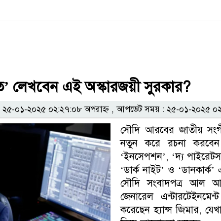
’ লেখবেন এই অস্কারজয়ী সুরকার?
২৫-০১-২০২৫ ০২:২৭:০৮ অপরাহ্ন , আপডেট সময় : ২৫-০১-২০২৫ ০২:
সৌদি আরবের জাতীয় সংগী
নতুন করে রচনা করবেন অস
‘ইনসেপশন’, ‘দ্য পাইরেটস অব
‘ডার্ক নাইট’ ও ‘ডানকার্ক’
সৌদি সংবাদপত্র আল আর
জেনারেল এন্টারটেইনমেন্
করেছেন হ্যান্স জিমার, যেখ