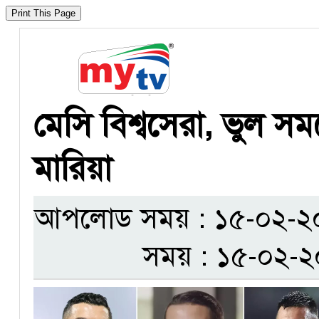
মেসি বিশ্বসেরা, ভুল স
মারিয়া
আপলোড সময় : ১৫-০২-২০২৫
সময় : ১৫-০২-২০