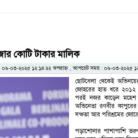
হাজার কোটি টাকার মালিক
০৬-০৩-২০২৫ ১২:১৪:২২ অপরাহ্ন , আপডেট সময় : ০৬-০৩-২০২৫ ১২:
ছোটবেলা থেকেই অভিনয়ে
জোহরের হাত ধরে ২০১২ সা
পরই নজর কাড়েন মহেশ ভ
অভিনেতা রণবীর কাপুরের 
দক্ষতা আর পরিশ্রমের জোর
পড়াশোনার পাশাপাশি তর