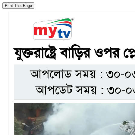
যুক্তরাষ্ট্রে বাড়ির ওপর প
আপলোড সময় : ৩০-০৩-
আপডেট সময় : ৩০-০৩