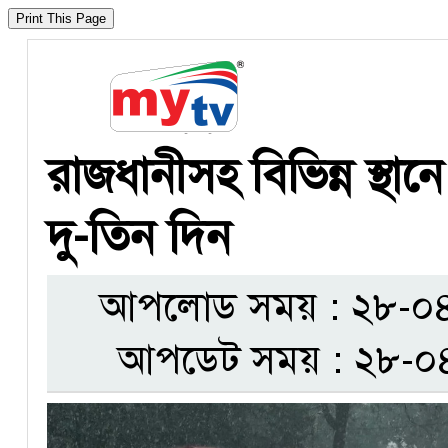
রাজধানীসহ বিভিন্ন স্থানে
দু-তিন দিন
আপলোড সময় : ২৮-০৪-
আপডেট সময় : ২৮-০৪