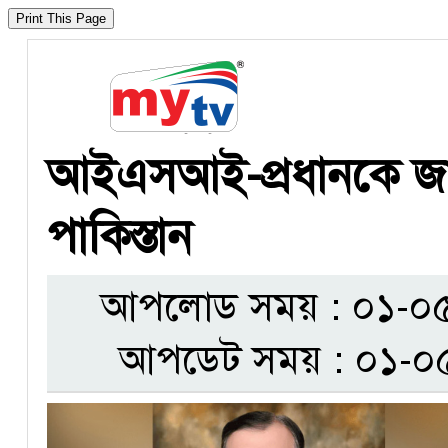
আইএসআই-প্রধানকে জাতী
পাকিস্তান
আপলোড সময় : ০১-০৫-
আপডেট সময় : ০১-০৫