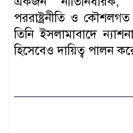
একজন নীতিনির্ধারক, যিন
পররাষ্ট্রনীতি ও কৌশলগত
তিনি ইসলামাবাদে ন্যাশন
হিসেবেও দায়িত্ব পালন কর