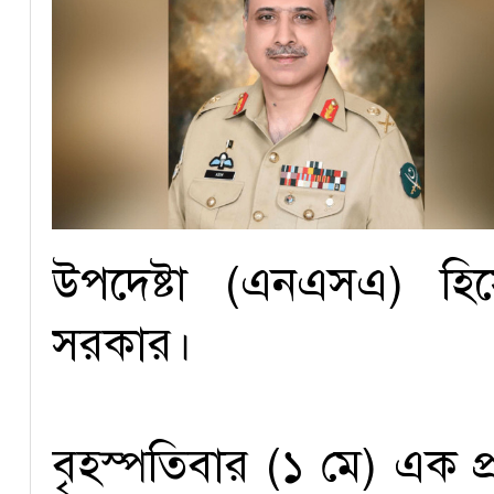
উপদেষ্টা (এনএসএ) হি
সরকার।
বৃহস্পতিবার (১ মে) এক প