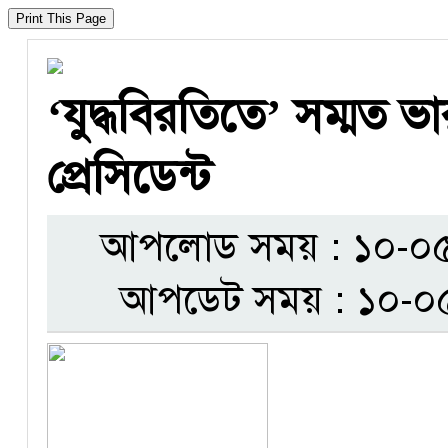
‘যুদ্ধবিরতিতে’ সম্মত ভা
প্রেসিডেন্ট
আপলোড সময় : ১০-০৫-
আপডেট সময় : ১০-০৫