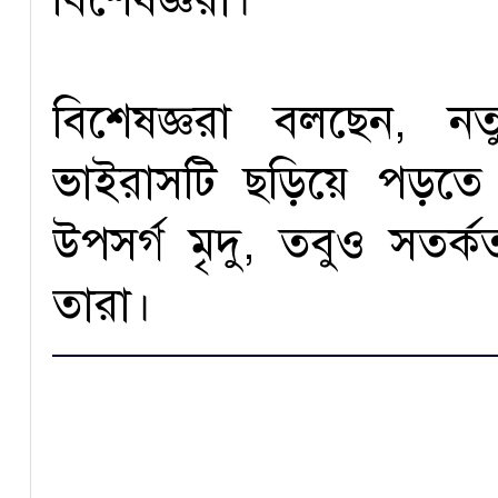
বিশেষজ্ঞরা বলছেন, নতু
ভাইরাসটি ছড়িয়ে পড়তে প
উপসর্গ মৃদু, তবুও সতর্ক
তারা।