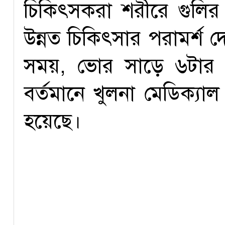
চিকিৎসকরা শরীরে গুলির 
উন্নত চিকিৎসার পরামর্শ দ
সময়, ভোর সাড়ে ৬টার 
বর্তমানে খুলনা মেডিক্যা
হয়েছে।