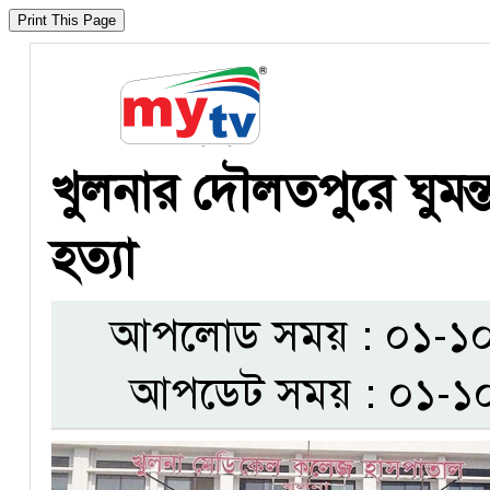
খুলনার দৌলতপুরে ঘুমন্
হত্যা
আপলোড সময় : ০১-১০-
আপডেট সময় : ০১-১০