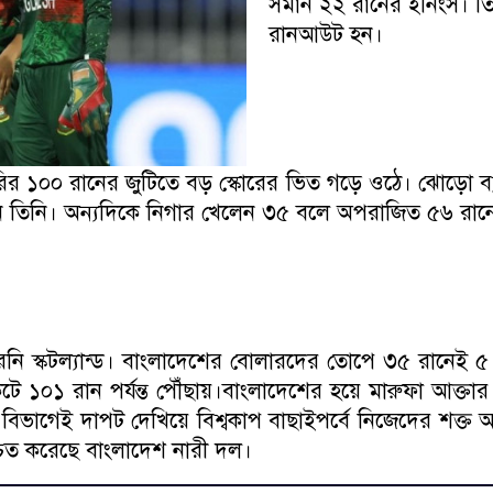
সমান ২২ রানের ইনিংস। তি
রানআউট হন।
ির ১০০ রানের জুটিতে বড় স্কোরের ভিত গড়ে ওঠে। ঝোড়ো ব্
তিনি। অন্যদিকে নিগার খেলেন ৩৫ বলে অপরাজিত ৫৬ রানের 
নি স্কটল্যান্ড। বাংলাদেশের বোলারদের তোপে ৩৫ রানেই ৫ উই
 ১০১ রান পর্যন্ত পৌঁছায়।বাংলাদেশের হয়ে মারুফা আক্তার 
বিভাগেই দাপট দেখিয়ে বিশ্বকাপ বাছাইপর্বে নিজেদের শক
শ্চিত করেছে বাংলাদেশ নারী দল।