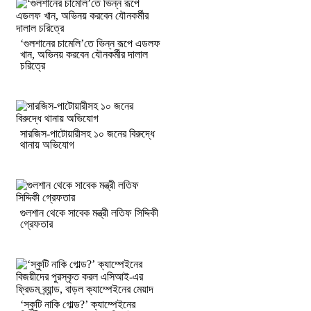
‘গুলশানের চামেলি’তে ভিন্ন রূপে এডলফ
খান, অভিনয় করবেন যৌনকর্মীর দালাল
চরিত্রে
সারজিস-পাটোয়ারীসহ ১০ জনের বিরুদ্ধে
থানায় অভিযোগ
গুলশান থেকে সাবেক মন্ত্রী লতিফ সিদ্দিকী
গ্রেফতার
‘স্কুটি নাকি গোল্ড?’ ক্যাম্পেইনের