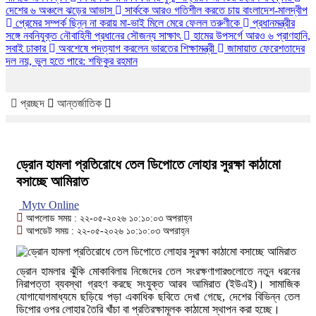
দেশের ৬ অঞ্চলে ঝড়ের আভাস
সার্ককে আরও গতিশীল করতে চায় বাংলাদেশ-মালদ্বীপ
প্রেমের সম্পর্ক ছিন্ন না করায় মা-ভাই মিলে মেরে ফেলল তরুণীকে
প্রধানমন্ত্রীর
সঙ্গে নবনিযুক্ত নৌবাহিনী প্রধানের সৌজন্য সাক্ষাৎ
হামের উপসর্গে আরও ৬ প্রাণহানি,
সবাই ঢাকার
অবশেষে পদত্যাগ করলেন ভারতের শিক্ষামন্ত্রী
জামায়াত ফেরেশতাদের
দল নয়, ভুল হতে পারে: শফিকুর রহমান
প্রচ্ছদ
আন্তর্জাতিক
ড্রোন হামলা প্রতিরোধে তেল ডিপোতে লোহার সুরক্ষা কাঠামো
বসাচ্ছে আমিরাত
Mytv Online
আপলোড সময় : ২২-০৫-২০২৬ ১০:১০:০৩ অপরাহ্ন
আপডেট সময় : ২২-০৫-২০২৬ ১০:১০:০৩ অপরাহ্ন
ড্রোন হামলার ঝুঁকি মোকাবিলায় নিজেদের তেল সংরক্ষণাগারগুলোতে নতুন ধরনের
নিরাপত্তা ব্যবস্থা গ্রহণ করছে সংযুক্ত আরব আমিরাত (ইউএই)। সামাজিক
যোগাযোগমাধ্যমে ছড়িয়ে পড়া একাধিক ছবিতে দেখা গেছে, দেশের বিভিন্ন তেল
ডিপোর ওপর লোহার তৈরি খাঁচা বা প্রতিরক্ষামূলক কাঠামো স্থাপন করা হচ্ছে।