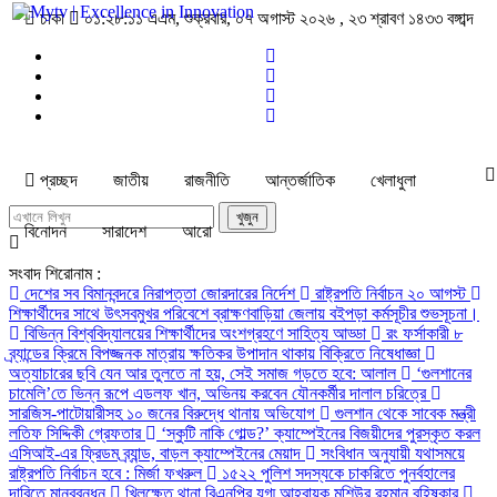
ঢাকা
০১:২৮:১১ এএম
, শুক্রবার, ০৭ অগাস্ট ২০২৬ ,
২৩ শ্রাবণ ১৪৩৩
বঙ্গাব্দ
প্রচ্ছদ
জাতীয়
রাজনীতি
আন্তর্জাতিক
খেলাধুলা
বিনোদন
সারাদেশ
আরো
সংবাদ শিরোনাম :
দেশের সব বিমানবন্দরে নিরাপত্তা জোরদারের নির্দেশ
রাষ্ট্রপতি নির্বাচন ২০ আগস্ট
শিক্ষার্থীদের সাথে উৎসবমুখর পরিবেশে ব্রাক্ষণবাড়িয়া জেলায় বইপড়া কর্মসূচীর শুভসূচনা।
বিভিন্ন বিশ্ববিদ্যালয়ের শিক্ষার্থীদের অংশগ্রহণে সাহিত্য আড্ডা
রং ফর্সাকারী ৮
ব্র্যান্ডের ক্রিমে বিপজ্জনক মাত্রায় ক্ষতিকর উপাদান থাকায় বিক্রিতে নিষেধাজ্ঞা
অত্যাচারের ছবি যেন আর তুলতে না হয়, সেই সমাজ গড়তে হবে: আলাল
‘গুলশানের
চামেলি’তে ভিন্ন রূপে এডলফ খান, অভিনয় করবেন যৌনকর্মীর দালাল চরিত্রে
সারজিস-পাটোয়ারীসহ ১০ জনের বিরুদ্ধে থানায় অভিযোগ
গুলশান থেকে সাবেক মন্ত্রী
লতিফ সিদ্দিকী গ্রেফতার
‘স্কুটি নাকি গোল্ড?’ ক্যাম্পেইনের বিজয়ীদের পুরস্কৃত করল
এসিআই-এর ফ্রিডম ব্র্যান্ড, বাড়ল ক্যাম্পেইনের মেয়াদ
সংবিধান অনুযায়ী যথাসময়ে
রাষ্ট্রপতি নির্বাচন হবে : মির্জা ফখরুল
১৫২২ পুলিশ সদস্যকে চাকরিতে পুনর্বহালের
দাবিতে মানববন্ধন
খিলক্ষেত থানা বিএনপির যুগ্ম আহ্বায়ক মশিউর রহমান বহিষ্কার