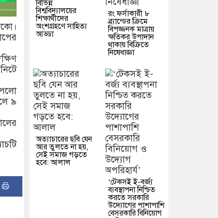
বিভিন্ন
বিশ্ববিদ্যালয়ের
রং ফর্সাকারী ৮
শিক্ষার্থীদের
ব্র্যান্ডের ক্রিমে
সিকো।
অংশগ্রহণে সাহিত্য
বিপজ্জনক মাত্রায়
আড্ডা
কাপের
ক্ষতিকর উপাদান
থাকায় বিক্রিতে
নিষেধাজ্ঞা
্ষিণ
নিটে
েপেলো
ফলে ৯
োলের
অত্যাচারের ছবি যেন
যাচটি
আর তুলতে না হয়,
সেই সমাজ গড়তে
হবে: আলাল
‘টেকসই ই-বর্জ্য
:
ব্যবস্থাপনা নিশ্চিত
করতে সরকারি
উদ্যোগের পাশাপাশি
বেসরকারি বিনিয়োগ