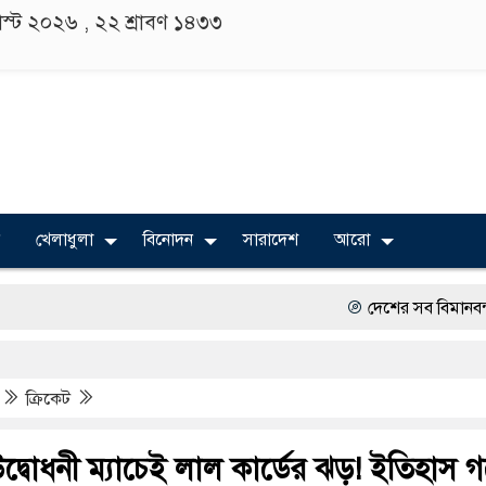
গাস্ট ২০২৬ ,
২২ শ্রাবণ ১৪৩৩
খেলাধুলা
বিনোদন
সারাদেশ
আরো
দেশের সব বিমানবন্দরে নিরাপত
বিভিন্ন বিশ্ববিদ্যালয়ের শিক্ষা
ক্রিকেট
অত্যাচারের ছবি যেন আর তুল
সারজিস-পাটোয়ারীসহ ১০ জনে
উদ্বোধনী ম্যাচেই লাল কার্ডের ঝড়! ইতিহাস 