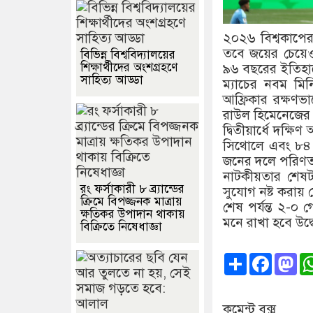
২০২৬ বিশ্বকাপের 
তবে জয়ের চেয়েও 
বিভিন্ন বিশ্ববিদ্যালয়ের
শিক্ষার্থীদের অংশগ্রহণে
৯৬ বছরের ইতিহাসে 
সাহিত্য আড্ডা
ম্যাচের নবম মি
আফ্রিকার রক্ষণ
রাউল হিমেনেজের হ
দ্বিতীয়ার্ধে দক্
সিথোলে এবং ৮৪ ম
জনের দলে পরিণত 
নাটকীয়তার শেষট
রং ফর্সাকারী ৮ ব্র্যান্ডের
সুযোগ নষ্ট করায় 
ক্রিমে বিপজ্জনক মাত্রায়
শেষ পর্যন্ত ২-০ 
ক্ষতিকর উপাদান থাকায়
মনে রাখা হবে উদ্
বিক্রিতে নিষেধাজ্ঞা
Share
Faceb
Ma
কমেন্ট বক্স