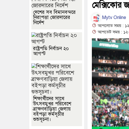
মেক্সিকোর 
দেশের সব বিমানবন্দরে
নিরাপত্তা জোরদারের
Mytv Online
নির্দেশ
আপলোড সময় : ১২
আপডেট সময় : ১২-
রাষ্ট্রপতি নির্বাচন ২০
আগস্ট
শিক্ষার্থীদের সাথে
উৎসবমুখর পরিবেশে
ব্রাক্ষণবাড়িয়া জেলায়
বইপড়া কর্মসূচীর
শুভসূচনা।