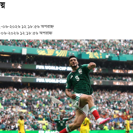
‘স্কুটি নাকি গোল্ড?’ ক্যাম্পে
জয়
১৫২২ পুলিশ সদস্যকে চাকরিতে
-০৬-২০২৬ ১২:১৮:৫৬ অপরাহ্ন
সার্ককে আরও গতিশীল করতে 
০৬-২০২৬ ১২:১৮:৫৬ অপরাহ্ন
প্রধানমন্ত্রীর সঙ্গে নবনিযুক্ত 
জামায়াত ফেরেশতাদের দল নয়