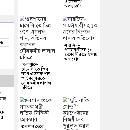
ও উদ্যোগ
অপরিহার্য’
উজ
সারজিস-
পাটোয়ারীসহ ১০
জনের বিরুদ্ধে থানায়
অভিযোগ
‘গুলশানের
চামেলি’তে ভিন্ন
রূপে এডলফ খান,
অভিনয় করবেন
যৌনকর্মীর দালাল
চরিত্রে
াচে
ার
গুলশান থেকে