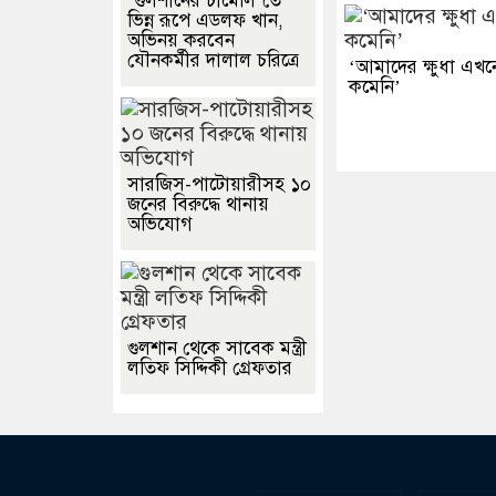
‘গুলশানের চামেলি’তে
ভিন্ন রূপে এডলফ খান,
অভিনয় করবেন
যৌনকর্মীর দালাল চরিত্রে
‘আমাদের ক্ষুধা এখ
কমেনি’
সারজিস-পাটোয়ারীসহ ১০
জনের বিরুদ্ধে থানায়
অভিযোগ
গুলশান থেকে সাবেক মন্ত্রী
লতিফ সিদ্দিকী গ্রেফতার