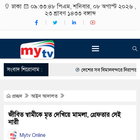
ঢাকা
০৯:৩৩:৪৯ পিএম
, শনিবার, ০৮ অগাস্ট ২০২৬ ,
২৩ শ্রাবণ ১৪৩৩
বঙ্গাব্দ
সংবাদ শিরোনাম :
দেশের সব বিমানবন্দরে নিরাপত্তা জোরদ
রাষ্ট্রপতি নির্বাচন ২০ আগস্ট
প্রচ্ছদ
আইন আদালত
শিক্ষার্থীদের সাথে উৎসবমুখর পরিবেশে
কর্মসূচীর শুভসূচনা।
জীবিত স্বামীকে মৃত দেখিয়ে মামলা, গ্রেফতার সেই
নারী
বিভিন্ন বিশ্ববিদ্যালয়ের শিক্ষার্থীদের অ
Mytv Online
রং ফর্সাকারী ৮ ব্র্যান্ডের ক্রিমে বিপজ