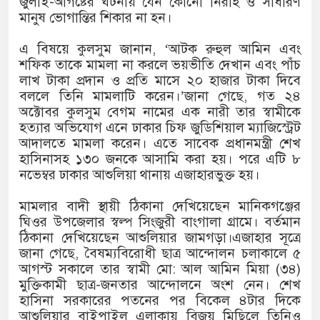
জুলাই-আগষ্টের ঘটনায় যেন কোনো নিরীহ ও সাধারণ
মানুষ ভোগান্তির শিকার না হন।
এ বিষয়ে কুলসুম জানান, ‘আটক রুহুল আমিন এবং
শফিক তাকে মামলা না করলে ভয়ভীতি দেখান এবং পাঁচ
লাখ টাকা প্রদান ও প্রতি মাসে ২০ হাজার টাকা দিবে
বললে তিনি মামলাটি করেন।’জানা গেছে, গত ২৪
অক্টোবর কুলসুম বেগম নামের এক নারী তার স্বামীকে
হত্যার অভিযোগ এনে ঢাকার চিফ জুডিশিয়াল ম্যাজিস্ট্রেট
আদালতে মামলা করেন। এতে সাবেক প্রধানমন্ত্রী শেখ
হাসিনাসহ ১৩০ জনকে আসামি করা হয়। পরে এটি ৮
নভেম্বর ঢাকার আশুলিয়া থানায় এজাহারভুক্ত হয়।
মামলার বাদী স্থায়ী ঠিকানা দেখিয়েছেন মানিকগঞ্জের
ঘিওর উপজেলার স্বল্প সিংজুরী বাংগালা গ্রামে। বর্তমান
ঠিকানা দেখিয়েছেন আশুলিয়ার জামগড়া।এজাহার সূত্রে
জানা গেছে, বৈষম্যবিরোধী ছাত্র আন্দোলন চলাকালে ৫
আগস্ট সকালে তার স্বামী মো: আল আমিন মিয়া (৩৪)
মুক্তিকামী ছাত্র-জনতার আন্দোলনে অংশ নেন। শেখ
হাসিনা সরকারের পতনের পর বিকেল ৪টার দিকে
আশুলিয়ার বাইপাইল এলাকায় বিজয় মিছিলে তিনিও