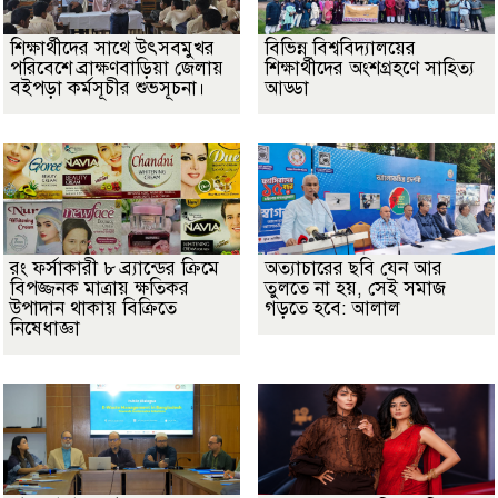
শিক্ষার্থীদের সাথে উৎসবমুখর
বিভিন্ন বিশ্ববিদ্যালয়ের
পরিবেশে ব্রাক্ষণবাড়িয়া জেলায়
শিক্ষার্থীদের অংশগ্রহণে সাহিত্য
বইপড়া কর্মসূচীর শুভসূচনা।
আড্ডা
রং ফর্সাকারী ৮ ব্র্যান্ডের ক্রিমে
অত্যাচারের ছবি যেন আর
বিপজ্জনক মাত্রায় ক্ষতিকর
তুলতে না হয়, সেই সমাজ
উপাদান থাকায় বিক্রিতে
গড়তে হবে: আলাল
নিষেধাজ্ঞা