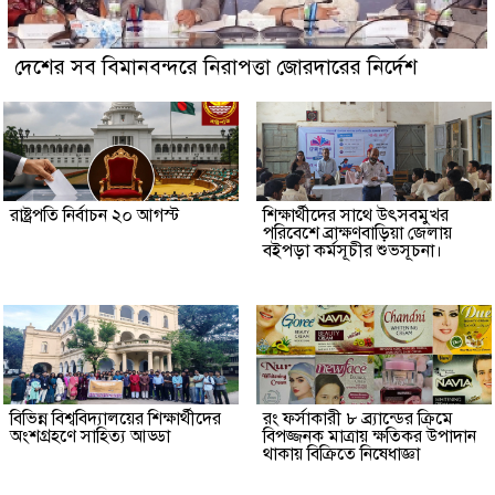
দেশের সব বিমানবন্দরে নিরাপত্তা জোরদারের নির্দেশ
রাষ্ট্রপতি নির্বাচন ২০ আগস্ট
শিক্ষার্থীদের সাথে উৎসবমুখর
পরিবেশে ব্রাক্ষণবাড়িয়া জেলায়
বইপড়া কর্মসূচীর শুভসূচনা।
বিভিন্ন বিশ্ববিদ্যালয়ের শিক্ষার্থীদের
রং ফর্সাকারী ৮ ব্র্যান্ডের ক্রিমে
অংশগ্রহণে সাহিত্য আড্ডা
বিপজ্জনক মাত্রায় ক্ষতিকর উপাদান
থাকায় বিক্রিতে নিষেধাজ্ঞা