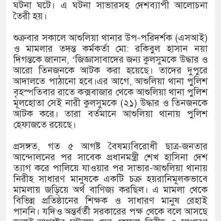
১৫২২ পুলিশ সদস্যকে চাকরিতে পুনর্ব
ঘটনা ঘটে। এ ঘটনা সাভারসহ দেশব্যাপী আলোচনা
তৈরী হয়।
খিলক্ষেত থানা বিএনপির যুগ্ম আহ্বায়ক
শুক্রবার সকালে আশুলিয়া থানার উপ-পরিদর্শক (এসআই)
দেশের ৬ অঞ্চলে ঝড়ের আভাস
ও মামলার তদন্ত কর্মকর্তা মো: রকিবুল হাসান নয়া
দিগন্তকে জানান, ‘জিজ্ঞাসাবাদের জন্য কুলসুমকে উদ্ধার ও
সার্ককে আরও গতিশীল করতে চায় বাং
আরো তিনজনকে আটক করা হয়েছে। তাদের দুপুরে
আদালতে পাঠানো হবে।এর আগে, আশুলিয়া থানা পুলিশ
প্রেমের সম্পর্ক ছিন্ন না করায় মা-ভা
বৃহস্পতিবার রাতে কক্সবাজার থেকে আশুলিয়া থানা পুলিশ
মূলহোতা সেই নারী কুলসুমকে (২১) উদ্ধার ও তিনজনকে
প্রধানমন্ত্রীর সঙ্গে নবনিযুক্ত নৌবাহিনী 
আটক করে। তারা বর্তমানে আশুলিয়া থানায় পুলিশ
হেফাজতে রয়েছে।
হামের উপসর্গে আরও ৬ প্রাণহানি, সব
প্রসঙ্গত, গত ৫ আগষ্ট বৈষম্যবিরোধী ছাত্র-জনতার
অবশেষে পদত্যাগ করলেন ভারতের শিক্ষা
আন্দোলনের পর সাবেক প্রধানমন্ত্রী শেখ হাসিনা দেশ
ত্যাগ করে পালিয়ে যাওয়ার পর সাভার-আশুলিয়া থানায়
জামায়াত ফেরেশতাদের দল নয়, ভুল হ
নিরীহ সাধারণ মানুষকে একটি চক্র হয়রানিমূলকভাবে
মামলায় জড়িয়ে অর্থ বাণিজ্য করছিল। এ মামলা থেকে
বিভিন্ন প্রতিষ্ঠানের শিক্ষক ও সাধারণ মানুষ রেহাই
পাননি। যদিও অন্তর্বর্তী সরকারের পক্ষ থেকে বলে আসছে