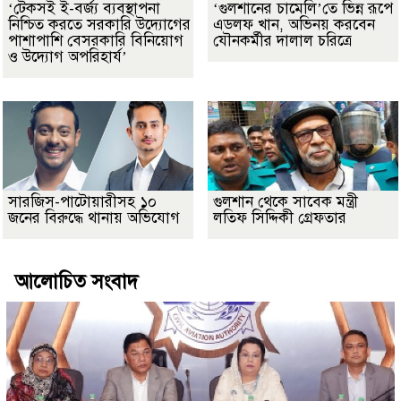
‘টেকসই ই-বর্জ্য ব্যবস্থাপনা
‘গুলশানের চামেলি’তে ভিন্ন রূপে
নিশ্চিত করতে সরকারি উদ্যোগের
এডলফ খান, অভিনয় করবেন
পাশাপাশি বেসরকারি বিনিয়োগ
যৌনকর্মীর দালাল চরিত্রে
ও উদ্যোগ অপরিহার্য’
সারজিস-পাটোয়ারীসহ ১০
গুলশান থেকে সাবেক মন্ত্রী
জনের বিরুদ্ধে থানায় অভিযোগ
লতিফ সিদ্দিকী গ্রেফতার
আলোচিত সংবাদ