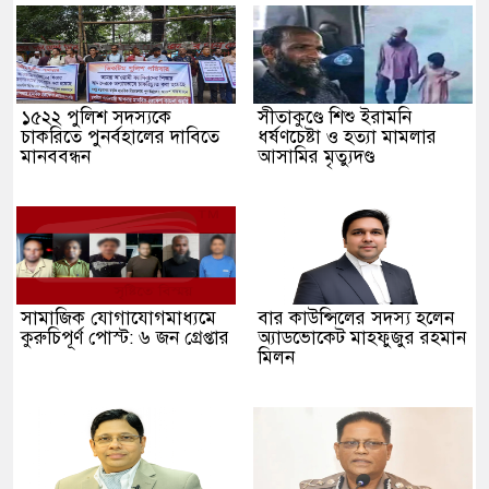
১৫২২ পুলিশ সদস্যকে
সীতাকুণ্ডে শিশু ইরামনি
চাকরিতে পুনর্বহালের দাবিতে
ধর্ষণচেষ্টা ও হত্যা মামলার
মানববন্ধন
আসামির মৃত্যুদণ্ড
সামাজিক যোগাযোগমাধ্যমে
বার কাউন্সিলের সদস্য হলেন
কুরুচিপূর্ণ পোস্ট: ৬ জন গ্রেপ্তার
অ্যাডভোকেট মাহফুজুর রহমান
মিলন