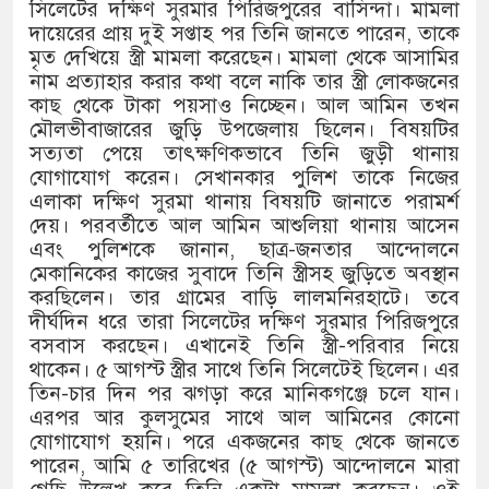
সিলেটের দক্ষিণ সুরমার পিরিজপুরের বাসিন্দা। মামলা
দায়েরের প্রায় দুই সপ্তাহ পর তিনি জানতে পারেন, তাকে
মৃত দেখিয়ে স্ত্রী মামলা করেছেন। মামলা থেকে আসামির
নাম প্রত্যাহার করার কথা বলে নাকি তার স্ত্রী লোকজনের
কাছ থেকে টাকা পয়সাও নিচ্ছেন। আল আমিন তখন
মৌলভীবাজারের জুড়ি উপজেলায় ছিলেন। বিষয়টির
সত্যতা পেয়ে তাৎক্ষণিকভাবে তিনি জুড়ী থানায়
যোগাযোগ করেন। সেখানকার পুলিশ তাকে নিজের
এলাকা দক্ষিণ সুরমা থানায় বিষয়টি জানাতে পরামর্শ
দেয়। পরবর্তীতে আল আমিন আশুলিয়া থানায় আসেন
এবং পুলিশকে জানান, ছাত্র-জনতার আন্দোলনে
মেকানিকের কাজের সুবাদে তিনি স্ত্রীসহ জুড়িতে অবস্থান
করছিলেন। তার গ্রামের বাড়ি লালমনিরহাটে। তবে
দীর্ঘদিন ধরে তারা সিলেটের দক্ষিণ সুরমার পিরিজপুরে
বসবাস করছেন। এখানেই তিনি স্ত্রী-পরিবার নিয়ে
থাকেন। ৫ আগস্ট স্ত্রীর সাথে তিনি সিলেটেই ছিলেন। এর
তিন-চার দিন পর ঝগড়া করে মানিকগঞ্জে চলে যান।
এরপর আর কুলসুমের সাথে আল আমিনের কোনো
যোগাযোগ হয়নি। পরে একজনের কাছ থেকে জানতে
পারেন, আমি ৫ তারিখের (৫ আগস্ট) আন্দোলনে মারা