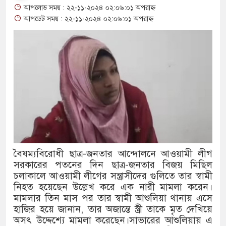
আপলোড সময় : ২২-১১-২০২৪ ০২:০৬:০১ অপরাহ্ন
থাকায় বিক্রিতে নিষেধাজ্ঞা
আপডেট সময় : ২২-১১-২০২৪ ০২:০৬:০১ অপরাহ্ন
অত্যাচারের ছবি যেন আর তুলতে না হয
আলাল
‘গুলশানের চামেলি’তে ভিন্ন রূপে এ
যৌনকর্মীর দালাল চরিত্রে
সারজিস-পাটোয়ারীসহ ১০ জনের বিরুদ
গুলশান থেকে সাবেক মন্ত্রী লতিফ সিদ্দ
বৈষম্যবিরোধী ছাত্র-জনতার আন্দোলনে আওয়ামী লীগ
সরকারের পতনের দিন ছাত্র-জনতার বিজয় মিছিল
‘স্কুটি নাকি গোল্ড?’ ক্যাম্পেইনের বি
চলাকালে আওয়ামী লীগের সন্ত্রাসীদের গুলিতে তার স্বামী
এর ফ্রিডম ব্র্যান্ড, বাড়ল ক্যাম্পেইনের মেয
নিহত হয়েছেন উল্লেখ করে এক নারী মামলা করেন।
মামলার তিন মাস পর তার স্বামী আশুলিয়া থানায় এসে
সংবিধান অনুযায়ী যথাসময়ে রাষ্ট্রপতি নি
হাজির হয়ে জানান, তার অজান্তে স্ত্রী তাকে মৃত দেখিয়ে
অসৎ উদ্দেশ্যে মামলা করেছেন।সাভারের আশুলিয়ায় এ