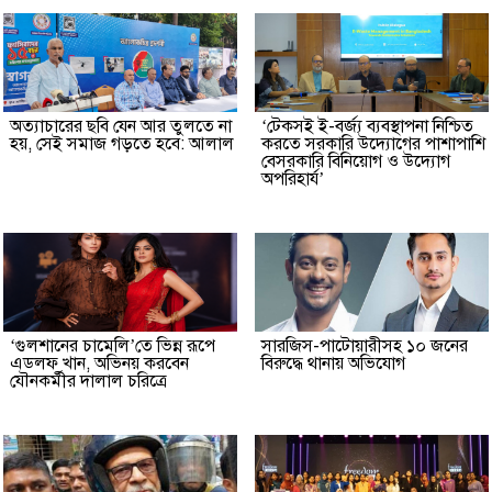
অত্যাচারের ছবি যেন আর তুলতে না
‘টেকসই ই-বর্জ্য ব্যবস্থাপনা নিশ্চিত
হয়, সেই সমাজ গড়তে হবে: আলাল
করতে সরকারি উদ্যোগের পাশাপাশি
বেসরকারি বিনিয়োগ ও উদ্যোগ
অপরিহার্য’
‘গুলশানের চামেলি’তে ভিন্ন রূপে
সারজিস-পাটোয়ারীসহ ১০ জনের
এডলফ খান, অভিনয় করবেন
বিরুদ্ধে থানায় অভিযোগ
যৌনকর্মীর দালাল চরিত্রে