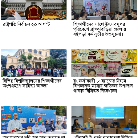
রাষ্ট্রপতি নির্বাচন ২০ আগস্ট
শিক্ষার্থীদের সাথে উৎসবমুখর
পরিবেশে ব্রাক্ষণবাড়িয়া জেলায়
বইপড়া কর্মসূচীর শুভসূচনা।
বিভিন্ন বিশ্ববিদ্যালয়ের শিক্ষার্থীদের
রং ফর্সাকারী ৮ ব্র্যান্ডের ক্রিমে
অংশগ্রহণে সাহিত্য আড্ডা
বিপজ্জনক মাত্রায় ক্ষতিকর উপাদান
থাকায় বিক্রিতে নিষেধাজ্ঞা
অত্যাচারের ছবি যেন আর তুলতে না
‘টেকসই ই-বর্জ্য ব্যবস্থাপনা নিশ্চিত