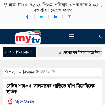
ঢাকা
০৬:৪৫:২১ পিএম
, শনিবার, ০৮ অগাস্ট ২০২৬ ,
২৩ শ্রাবণ ১৪৩৩
বঙ্গাব্দ
সংবাদ শিরোনাম :
দেশের সব বিমানবন্দরে নিরাপত্তা জো
রাষ্ট্রপতি নির্বাচন ২০ আগস্ট
প্রচ্ছদ
বিনোদন
বলিউড
শিক্ষার্থীদের সাথে উৎসবমুখর পরিবে
কর্মসূচীর শুভসূচনা।
সেদিন শাহরুখ, সালমানের গাড়িতে ঝাঁপ দিয়েছিলেন
হৃতিক
বিভিন্ন বিশ্ববিদ্যালয়ের শিক্ষার্থীদের
Mytv Online
রং ফর্সাকারী ৮ ব্র্যান্ডের ক্রিমে বি