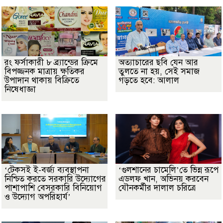
রং ফর্সাকারী ৮ ব্র্যান্ডের ক্রিমে
অত্যাচারের ছবি যেন আর
বিপজ্জনক মাত্রায় ক্ষতিকর
তুলতে না হয়, সেই সমাজ
উপাদান থাকায় বিক্রিতে
গড়তে হবে: আলাল
নিষেধাজ্ঞা
‘টেকসই ই-বর্জ্য ব্যবস্থাপনা
‘গুলশানের চামেলি’তে ভিন্ন রূপে
নিশ্চিত করতে সরকারি উদ্যোগের
এডলফ খান, অভিনয় করবেন
পাশাপাশি বেসরকারি বিনিয়োগ
যৌনকর্মীর দালাল চরিত্রে
ও উদ্যোগ অপরিহার্য’