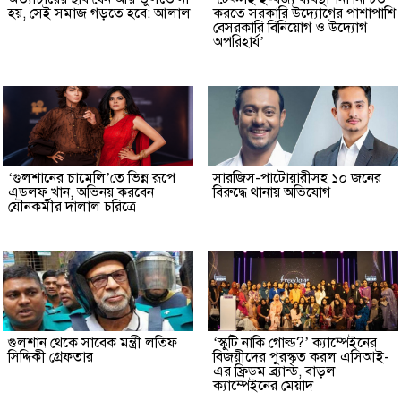
হয়, সেই সমাজ গড়তে হবে: আলাল
করতে সরকারি উদ্যোগের পাশাপাশি
বেসরকারি বিনিয়োগ ও উদ্যোগ
অপরিহার্য’
‘গুলশানের চামেলি’তে ভিন্ন রূপে
সারজিস-পাটোয়ারীসহ ১০ জনের
এডলফ খান, অভিনয় করবেন
বিরুদ্ধে থানায় অভিযোগ
যৌনকর্মীর দালাল চরিত্রে
গুলশান থেকে সাবেক মন্ত্রী লতিফ
‘স্কুটি নাকি গোল্ড?’ ক্যাম্পেইনের
সিদ্দিকী গ্রেফতার
বিজয়ীদের পুরস্কৃত করল এসিআই-
এর ফ্রিডম ব্র্যান্ড, বাড়ল
ক্যাম্পেইনের মেয়াদ