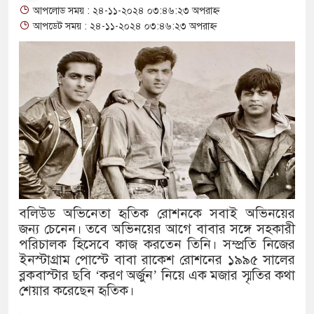
আপলোড সময় : ২৪-১১-২০২৪ ০৩:৪৬:২৩ অপরাহ্ন
থাকায় বিক্রিতে নিষেধাজ্ঞা
আপডেট সময় : ২৪-১১-২০২৪ ০৩:৪৬:২৩ অপরাহ্ন
অত্যাচারের ছবি যেন আর তুলতে না 
আলাল
‘গুলশানের চামেলি’তে ভিন্ন রূপে
যৌনকর্মীর দালাল চরিত্রে
সারজিস-পাটোয়ারীসহ ১০ জনের বিরু
গুলশান থেকে সাবেক মন্ত্রী লতিফ সিদ
বলিউড অভিনেতা হৃতিক রোশনকে সবাই অভিনয়ের
জন্য চেনেন। তবে অভিনয়ের আগে বাবার সঙ্গে সহকারী
‘স্কুটি নাকি গোল্ড?’ ক্যাম্পেইনের 
পরিচালক হিসেবে কাজ করতেন তিনি। সম্প্রতি নিজের
এর ফ্রিডম ব্র্যান্ড, বাড়ল ক্যাম্পেইনের ম
ইনস্টাগ্রাম পোস্টে বাবা রাকেশ রোশনের ১৯৯৫ সালের
ব্লকবাস্টার ছবি ‘করণ অর্জুন’ নিয়ে এক মজার স্মৃতির কথা
সংবিধান অনুযায়ী যথাসময়ে রাষ্ট্রপতি 
শেয়ার করেছেন হৃতিক।