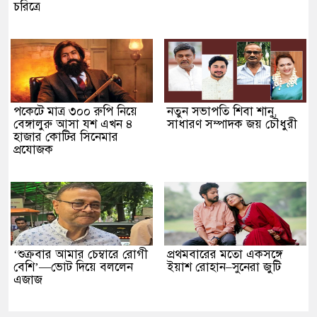
চরিত্রে
পকেটে মাত্র ৩০০ রুপি নিয়ে
নতুন সভাপতি শিবা শানু,
বেঙ্গালুরু আসা যশ এখন ৪
সাধারণ সম্পাদক জয় চৌধুরী
হাজার কোটির সিনেমার
প্রযোজক
‘শুক্রবার আমার চেম্বারে রোগী
প্রথমবারের মতো একসঙ্গে
বেশি’—ভোট দিয়ে বললেন
ইয়াশ রোহান–সুনেরা জুটি
এজাজ