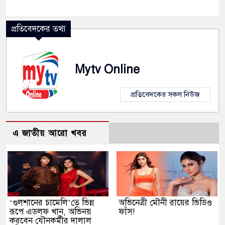
প্রতিবেদকের তথ্য
Mytv Online
প্রতিবেদকের সকল নিউজ
এ জাতীয় আরো খবর
‘গুলশানের চামেলি’তে ভিন্ন
অভিনেত্রী মৌনী রায়ের ভিডিও
রূপে এডলফ খান, অভিনয়
ফাঁস!
করবেন যৌনকর্মীর দালাল