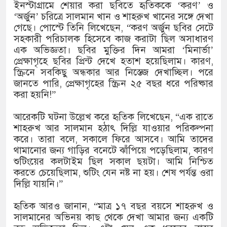
১৫২২ পুলিশ সদস্যকে চাকরিতে পুনর
ইনস্টাগ্রামে শেয়ার করা ছবিতে হৃতিককে ‘করণ’ ও
‘অর্জুন’ চরিত্রে সালমান খান ও শাহরুখ খানের সঙ্গে দেখা
খিলক্ষেত থানা বিএনপির যুগ্ম আহ্বা
গেছে। পোস্টে তিনি লিখেছেন, “করণ অর্জুন ছবির সেটে
সহকারী পরিচালক হিসেবে কাজ করাটা ছিল অসাধারণ
দেশের ৬ অঞ্চলে ঝড়ের আভাস
এক অভিজ্ঞতা। ছবির মুক্তির দিন আমরা ‘মিনার্ভা’
প্রেক্ষাগৃহে ছবির প্রিন্ট দেখে হতাশ হয়েছিলাম। কারণ,
সার্ককে আরও গতিশীল করতে চায় ব
স্ক্রিনে সবকিছু অন্ধকার আর নিস্তেজ দেখাচ্ছিল। পরে
জানতে পারি, প্রেক্ষাগৃহের স্ক্রিন ২৫ বছর ধরে পরিষ্কার
প্রেমের সম্পর্ক ছিন্ন না করায় মা-
করা হয়নি!”
প্রধানমন্ত্রীর সঙ্গে নবনিযুক্ত নৌবাহিন
আরেকটি ঘটনা উল্লেখ করে হৃতিক লিখেছেন, “এক রাতে
শাহরুখ আর সালমান হঠাৎ দিল্লি যাওয়ার পরিকল্পনা
হামের উপসর্গে আরও ৬ প্রাণহানি, স
করে। তারা বলে, সকালে ফিরে আসবে। আমি তাদের
থামানোর জন্য গাড়ির বনেটে ঝাঁপিয়ে পড়েছিলাম, কারণ
অবশেষে পদত্যাগ করলেন ভারতের শিক্
শুটিংয়ের কলটাইম ছিল সকাল ছয়টা। আমি নিশ্চিত
করতে চেয়েছিলাম, শুটিং যেন নষ্ট না হয়। শেষ পর্যন্ত ওরা
জামায়াত ফেরেশতাদের দল নয়, ভুল
দিল্লি যায়নি।”
হৃতিক আরও জানান, “মাত্র ১৭ বছর বয়সে শাহরুখ ও
সালমানের অভিনয় কাছ থেকে দেখা আমার জন্য একটি