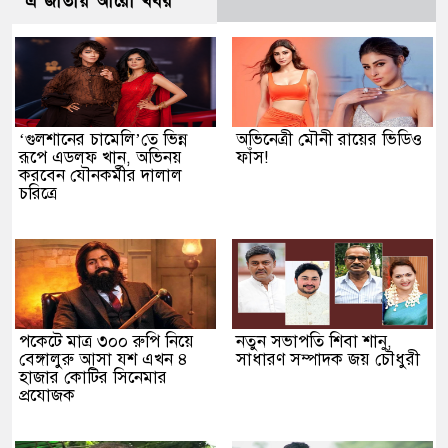
এ জাতীয় আরো খবর
‘গুলশানের চামেলি’তে ভিন্ন
অভিনেত্রী মৌনী রায়ের ভিডিও
রূপে এডলফ খান, অভিনয়
ফাঁস!
করবেন যৌনকর্মীর দালাল
চরিত্রে
পকেটে মাত্র ৩০০ রুপি নিয়ে
নতুন সভাপতি শিবা শানু,
বেঙ্গালুরু আসা যশ এখন ৪
সাধারণ সম্পাদক জয় চৌধুরী
হাজার কোটির সিনেমার
প্রযোজক