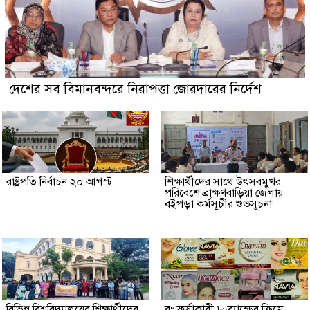
দেশের সব বিমানবন্দরে নিরাপত্তা জোরদারের নির্দেশ
রাষ্ট্রপতি নির্বাচন ২০ আগস্ট
শিক্ষার্থীদের সাথে উৎসবমুখর
পরিবেশে ব্রাক্ষণবাড়িয়া জেলায়
বইপড়া কর্মসূচীর শুভসূচনা।
বিভিন্ন বিশ্ববিদ্যালয়ের শিক্ষার্থীদের
রং ফর্সাকারী ৮ ব্র্যান্ডের ক্রিমে