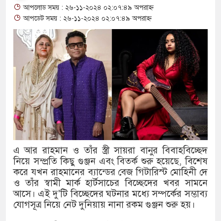
আপলোড সময় : ২৬-১১-২০২৪ ০২:০৭:৪৯ অপরাহ্ন
থাকায় বিক্রিতে নিষেধাজ্ঞা
আপডেট সময় : ২৬-১১-২০২৪ ০২:০৭:৪৯ অপরাহ্ন
অত্যাচারের ছবি যেন আর তুলতে না 
আলাল
‘গুলশানের চামেলি’তে ভিন্ন রূপে
যৌনকর্মীর দালাল চরিত্রে
সারজিস-পাটোয়ারীসহ ১০ জনের বিরু
গুলশান থেকে সাবেক মন্ত্রী লতিফ সিদ
এ আর রাহমান ও তাঁর স্ত্রী সায়রা বানুর বিবাহবিচ্ছেদ
নিয়ে সম্প্রতি কিছু গুঞ্জন এবং বিতর্ক শুরু হয়েছে, বিশেষ
‘স্কুটি নাকি গোল্ড?’ ক্যাম্পেইনের 
করে যখন রাহমানের ব্যান্ডের বেজ গিটারিস্ট মোহিনী দে
এর ফ্রিডম ব্র্যান্ড, বাড়ল ক্যাম্পেইনের ম
ও তাঁর স্বামী মার্ক হার্টসাচের বিচ্ছেদের খবর সামনে
আসে। এই দু'টি বিচ্ছেদের ঘটনার মধ্যে সম্পর্কের সম্ভাব্য
সংবিধান অনুযায়ী যথাসময়ে রাষ্ট্রপতি 
যোগসূত্র নিয়ে নেট দুনিয়ায় নানা রকম গুঞ্জন শুরু হয়।