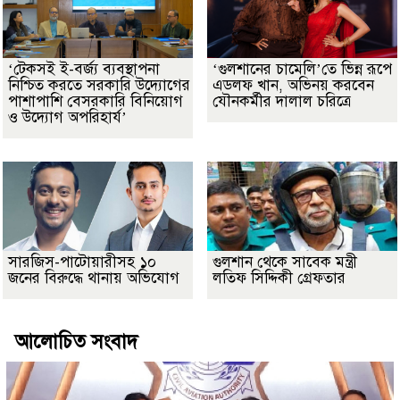
‘টেকসই ই-বর্জ্য ব্যবস্থাপনা
‘গুলশানের চামেলি’তে ভিন্ন রূপে
নিশ্চিত করতে সরকারি উদ্যোগের
এডলফ খান, অভিনয় করবেন
পাশাপাশি বেসরকারি বিনিয়োগ
যৌনকর্মীর দালাল চরিত্রে
ও উদ্যোগ অপরিহার্য’
সারজিস-পাটোয়ারীসহ ১০
গুলশান থেকে সাবেক মন্ত্রী
জনের বিরুদ্ধে থানায় অভিযোগ
লতিফ সিদ্দিকী গ্রেফতার
আলোচিত সংবাদ