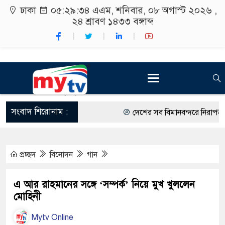
ঢাকা
০৫:২৯:৩৫ এএম
, শনিবার, ০৮ অগাস্ট ২০২৬ ,
২৪ শ্রাবণ ১৪৩৩
বঙ্গাব্দ
সংবাদ শিরোনাম :
দেশের সব বিমানবন্দরে নিরাপত্তা জো
রাষ্ট্রপতি নির্বাচন ২০ আগস্ট
প্রচ্ছদ
বিনোদন
গান
শিক্ষার্থীদের সাথে উৎসবমুখর পরিবে
কর্মসূচীর শুভসূচনা।
এ আর রাহমানের সঙ্গে ‘সম্পর্ক’ নিয়ে মুখ খুললেন
মোহিনী
বিভিন্ন বিশ্ববিদ্যালয়ের শিক্ষার্থীদের
Mytv Online
রং ফর্সাকারী ৮ ব্র্যান্ডের ক্রিমে বি