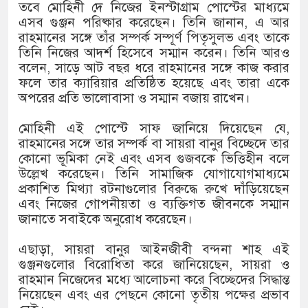
১৫২২ পুলিশ সদস্যকে চাকরিতে পুনর
তবে মোহিনী দে নিজের ইনস্টাগ্রাম পোস্টের মাধ্যমে
এসব গুঞ্জন পরিষ্কার করেছেন। তিনি জানান, এ আর
খিলক্ষেত থানা বিএনপির যুগ্ম আহ্বা
রাহমানের সঙ্গে তাঁর সম্পর্ক সম্পূর্ণ পিতৃসুলভ এবং তাকে
তিনি নিজের আদর্শ হিসেবে সম্মান করেন। তিনি আরও
দেশের ৬ অঞ্চলে ঝড়ের আভাস
বলেন, সাড়ে আট বছর ধরে রাহমানের সঙ্গে কাজ করার
ফলে তার ক্যারিয়ার প্রতিষ্ঠিত হয়েছে এবং তারা একে
সার্ককে আরও গতিশীল করতে চায় ব
অপরের প্রতি ভালোবাসা ও সম্মান বজায় রাখেন।
প্রেমের সম্পর্ক ছিন্ন না করায় মা-
মোহিনী এই পোস্টে সাফ জানিয়ে দিয়েছেন যে,
রাহমানের সঙ্গে তার সম্পর্ক বা সায়রা বানুর বিচ্ছেদে তার
প্রধানমন্ত্রীর সঙ্গে নবনিযুক্ত নৌবাহিন
কোনো ভূমিকা নেই এবং এসব গুজবকে ভিত্তিহীন বলে
উল্লেখ করেছেন। তিনি সামাজিক যোগাযোগমাধ্যমে
হামের উপসর্গে আরও ৬ প্রাণহানি, স
প্রকাশিত মিথ্যা রটনাগুলোর বিরুদ্ধে রুখে দাঁড়িয়েছেন
এবং নিজের গোপনীয়তা ও ব্যক্তিগত জীবনকে সম্মান
অবশেষে পদত্যাগ করলেন ভারতের শিক্
জানাতে সবাইকে অনুরোধ করেছেন।
জামায়াত ফেরেশতাদের দল নয়, ভুল
এছাড়া, সায়রা বানুর আইনজীবী বন্দনা শাহ এই
গুঞ্জনগুলোর বিরোধিতা করে জানিয়েছেন, সায়রা ও
রাহমান নিজেদের মধ্যে আলোচনা করে বিচ্ছেদের সিদ্ধান্ত
নিয়েছেন এবং এর পেছনে কোনো তৃতীয় পক্ষের প্রভাব