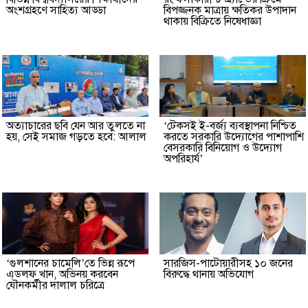
অংশগ্রহণে সাহিত্য আড্ডা
বিপজ্জনক মাত্রায় ক্ষতিকর উপাদান
থাকায় বিক্রিতে নিষেধাজ্ঞা
অত্যাচারের ছবি যেন আর তুলতে না
‘টেকসই ই-বর্জ্য ব্যবস্থাপনা নিশ্চিত
হয়, সেই সমাজ গড়তে হবে: আলাল
করতে সরকারি উদ্যোগের পাশাপাশি
বেসরকারি বিনিয়োগ ও উদ্যোগ
অপরিহার্য’
‘গুলশানের চামেলি’তে ভিন্ন রূপে
সারজিস-পাটোয়ারীসহ ১০ জনের
এডলফ খান, অভিনয় করবেন
বিরুদ্ধে থানায় অভিযোগ
যৌনকর্মীর দালাল চরিত্রে