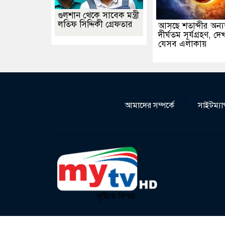
গুলশান থেকে সাবেক মন্ত্রী
লতিফ সিদ্দিকী গ্রেফতার
আসছে শতাব্দীর অন্
দীর্ঘতম সূর্যগ্রহণ, দ
যেসব এলাকায়
আমাদের সম্পর্কে
সাইটম্যা