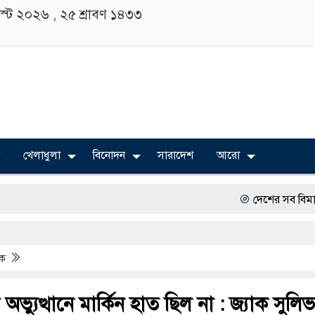
াস্ট ২০২৬ ,
২৫ শ্রাবণ ১৪৩৩
খেলাধুলা
বিনোদন
সারাদেশ
আরো
দেশের সব বিমানবন্দরে নিরাপ
বিভিন্ন বিশ্ববিদ্যালয়ের শিক্ষা
িক
অত্যাচারের ছবি যেন আর তু
সারজিস-পাটোয়ারীসহ ১০ জনে
ভ্যুত্থানে মার্কিন হাত ছিল না : জ্যাক সুলি