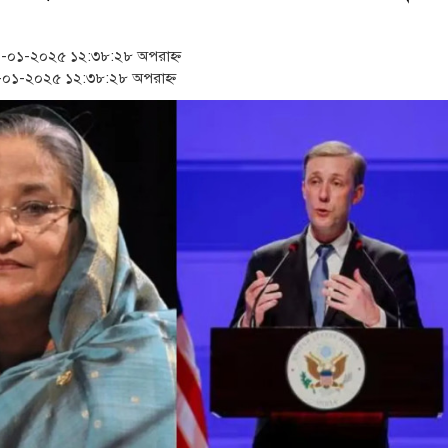
‘স্কুটি নাকি গোল্ড?’ ক্যাম্প
১৫২২ পুলিশ সদস্যকে চাকরিত
-০১-২০২৫ ১২:৩৮:২৮ অপরাহ্ন
০১-২০২৫ ১২:৩৮:২৮ অপরাহ্ন
সার্ককে আরও গতিশীল করতে
প্রধানমন্ত্রীর সঙ্গে নবনিযুক্ত
জামায়াত ফেরেশতাদের দল ন