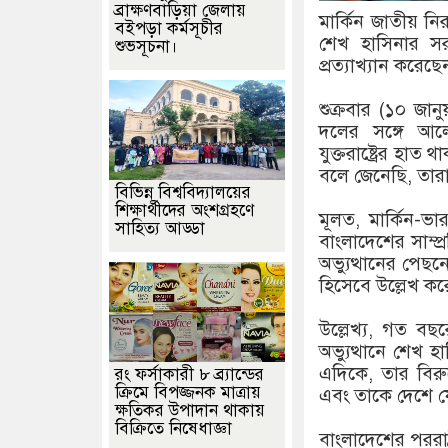
ব্রাক্ষণবাড়িয়া জেলায়
মার্কিন জাতীয় নি
বইপড়া কর্মসূচীর
শেখ হাসিনার সরক
শুভসূচনা।
প্রত্যাখ্যান করেছে
শুক্রবার (১০ জান
দলের সঙ্গে আলো
যুক্তরাষ্ট্রের হাত
বলে জেনেছি, তারাও
বিভিন্ন বিশ্ববিদ্যালয়ের
শিক্ষার্থীদের অংশগ্রহণে
মূলত, মার্কিন-ভ
সাহিত্য আড্ডা
বাংলাদেশের সাম্প
অভ্যুত্থানের পেছন
হিসেবে উল্লেখ ক
উল্লেখ্য, গত বছ
অভ্যুত্থানে শেখ 
এদিকে, তার বিরু
রং ফর্সাকারী ৮ ব্র্যান্ডের
ক্রিমে বিপজ্জনক মাত্রায়
এবং তাকে দেশে ফ
ক্ষতিকর উপাদান থাকায়
বিক্রিতে নিষেধাজ্ঞা
বাংলাদেশের পররাষ্