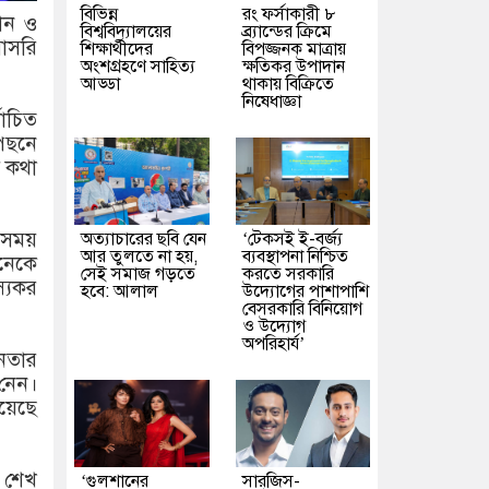
বিভিন্ন
রং ফর্সাকারী ৮
থান ও
বিশ্ববিদ্যালয়ের
ব্র্যান্ডের ক্রিমে
রাসরি
শিক্ষার্থীদের
বিপজ্জনক মাত্রায়
অংশগ্রহণে সাহিত্য
ক্ষতিকর উপাদান
আড্ডা
থাকায় বিক্রিতে
নিষেধাজ্ঞা
বাচিত
েছনে
ে কথা
 সময়
অত্যাচারের ছবি যেন
‘টেকসই ই-বর্জ্য
আর তুলতে না হয়,
ব্যবস্থাপনা নিশ্চিত
অনেকে
সেই সমাজ গড়তে
করতে সরকারি
স্যকর
হবে: আলাল
উদ্যোগের পাশাপাশি
বেসরকারি বিনিয়োগ
ও উদ্যোগ
অপরিহার্য’
জনতার
 নেন।
য়েছে
, শেখ
‘গুলশানের
সারজিস-