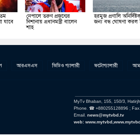
যতম
নেপালে তরুণ প্রজন্মের
হরমুজ প্রণালি অনির্দিষ্
েখা যাবে
নিশানায় প্রধানমন্ত্রী বালেন
জন্য বন্ধ ঘোষণা করল
শাহ
প
আরএসএস
ভিডিও গ্যালারী
ফটোগ্যালারী
আমা
__________________________
MyTv Bhaban, 155, 150/3, Hatirj
Phone. ☎ +880255128896 ; Fax
Email.
news@mytvbd.tv
web: www.mytvbd,www.mytvb