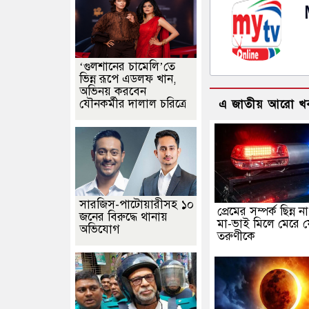
‘গুলশানের চামেলি’তে
ভিন্ন রূপে এডলফ খান,
অভিনয় করবেন
যৌনকর্মীর দালাল চরিত্রে
এ জাতীয় আরো খ
সারজিস-পাটোয়ারীসহ ১০
প্রেমের সম্পর্ক ছিন্ন 
জনের বিরুদ্ধে থানায়
মা-ভাই মিলে মেরে 
অভিযোগ
তরুণীকে