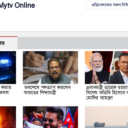
Mytv Online
প্রতিবেদকের সকল নি
বর
না করায়
অবশেষে পদত্যাগ করলেন
প্রধানমন্ত্রী তারেক রহম
ফেলল
ভারতের শিক্ষামন্ত্রী
বিশেষ অতিথি হিসেবে নরে
মোদির আমন্ত্রণ