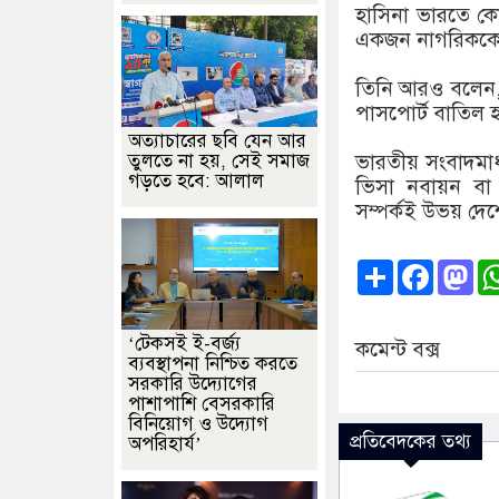
হাসিনা ভারতে কোন
একজন নাগরিককে ফ
তিনি আরও বলেন, 
পাসপোর্ট বাতিল হল
অত্যাচারের ছবি যেন আর
তুলতে না হয়, সেই সমাজ
ভারতীয় সংবাদমাধ্
গড়তে হবে: আলাল
ভিসা নবায়ন বা 
সম্পর্কই উভয় দেশ
Share
Faceb
Ma
‘টেকসই ই-বর্জ্য
কমেন্ট বক্স
ব্যবস্থাপনা নিশ্চিত করতে
সরকারি উদ্যোগের
পাশাপাশি বেসরকারি
বিনিয়োগ ও উদ্যোগ
প্রতিবেদকের তথ্য
অপরিহার্য’