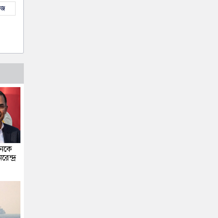
উজ
ানকে
ন্দ্র