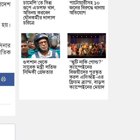
চামেলি’তে ভিন্ন
পাটোয়ারীসহ ১০
লাদেশ
রূপে এডলফ খান,
জনের বিরুদ্ধে থানায়
অভিনয় করবেন
অভিযোগ
যৌনকর্মীর দালাল
চরিত্রে
 হয়।
সিনার
ৈতিক
গুলশান থেকে
‘স্কুটি নাকি গোল্ড?’
সাবেক মন্ত্রী লতিফ
ক্যাম্পেইনের
সিদ্দিকী গ্রেফতার
বিজয়ীদের পুরস্কৃত
করল এসিআই-এর
:
ফ্রিডম ব্র্যান্ড, বাড়ল
ক্যাম্পেইনের মেয়াদ