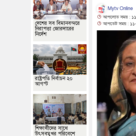
Mytv Online
আপলোড সময় : ১১
দেশের সব বিমানবন্দরে
আপডেট সময় : ১১-
নিরাপত্তা জোরদারের
নির্দেশ
রাষ্ট্রপতি নির্বাচন ২০
আগস্ট
শিক্ষার্থীদের সাথে
উৎসবমুখর পরিবেশে