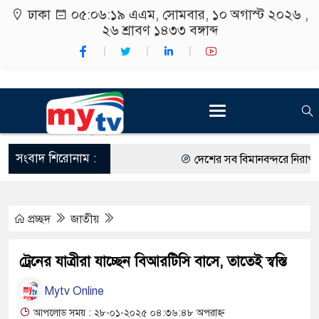
ঢাকা
০৫:০৬:২০ এএম
, সোমবার, ১০ অগাস্ট ২০২৬ ,
২৬ শ্রাবণ ১৪৩৩
বঙ্গাব্দ
সংবাদ শিরোনাম :
দেশের সব বিমানবন্দরে নিরাপত্তা জ
রাষ্ট্রপতি নির্বাচন ২০ আগস্ট
প্রচ্ছদ
জাতীয়
শিক্ষার্থীদের সাথে উৎসবমুখর পরিব
কর্মসূচীর শুভসূচনা।
ট্রেনের যাত্রীরা যাচ্ছেন বিআরটিসি বাসে, তাতেই স্বস্তি
বিভিন্ন বিশ্ববিদ্যালয়ের শিক্ষার্থীদে
Mytv Online
রং ফর্সাকারী ৮ ব্র্যান্ডের ক্রিমে ব
আপলোড সময় : ২৮-০১-২০২৫ ০৪:৩৬:৪৮ অপরাহ্ন