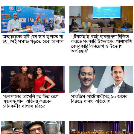
অত্যাচারের ছবি যেন আর তুলতে না
‘টেকসই ই-বর্জ্য ব্যবস্থাপনা নিশ্চিত
হয়, সেই সমাজ গড়তে হবে: আলাল
করতে সরকারি উদ্যোগের পাশাপাশি
বেসরকারি বিনিয়োগ ও উদ্যোগ
অপরিহার্য’
‘গুলশানের চামেলি’তে ভিন্ন রূপে
সারজিস-পাটোয়ারীসহ ১০ জনের
এডলফ খান, অভিনয় করবেন
বিরুদ্ধে থানায় অভিযোগ
যৌনকর্মীর দালাল চরিত্রে