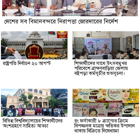
দেশের সব বিমানবন্দরে নিরাপত্তা জোরদারের নির্দেশ
রাষ্ট্রপতি নির্বাচন ২০ আগস্ট
শিক্ষার্থীদের সাথে উৎসবমুখর
পরিবেশে ব্রাক্ষণবাড়িয়া জেলায়
বইপড়া কর্মসূচীর শুভসূচনা।
বিভিন্ন বিশ্ববিদ্যালয়ের শিক্ষার্থীদের
রং ফর্সাকারী ৮ ব্র্যান্ডের ক্রিমে
অংশগ্রহণে সাহিত্য আড্ডা
বিপজ্জনক মাত্রায় ক্ষতিকর উপাদান
থাকায় বিক্রিতে নিষেধাজ্ঞা