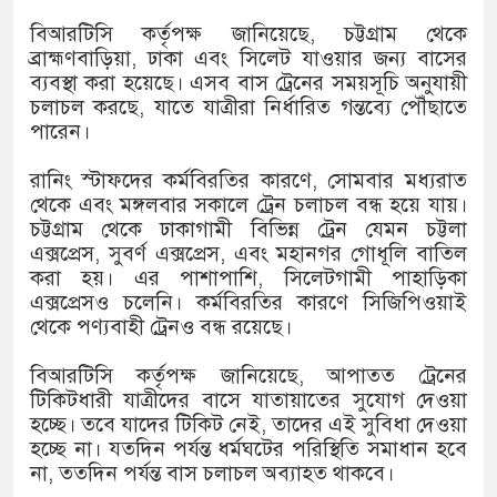
১৫২২ পুলিশ সদস্যকে চাকরিতে পুনর
বিআরটিসি কর্তৃপক্ষ জানিয়েছে, চট্টগ্রাম থেকে
খিলক্ষেত থানা বিএনপির যুগ্ম আহ্ব
ব্রাহ্মণবাড়িয়া, ঢাকা এবং সিলেট যাওয়ার জন্য বাসের
ব্যবস্থা করা হয়েছে। এসব বাস ট্রেনের সময়সূচি অনুযায়ী
দেশের ৬ অঞ্চলে ঝড়ের আভাস
চলাচল করছে, যাতে যাত্রীরা নির্ধারিত গন্তব্যে পৌঁছাতে
পারেন।
সার্ককে আরও গতিশীল করতে চায় ব
রানিং স্টাফদের কর্মবিরতির কারণে, সোমবার মধ্যরাত
প্রেমের সম্পর্ক ছিন্ন না করায় মা
থেকে এবং মঙ্গলবার সকালে ট্রেন চলাচল বন্ধ হয়ে যায়।
চট্টগ্রাম থেকে ঢাকাগামী বিভিন্ন ট্রেন যেমন চট্টলা
প্রধানমন্ত্রীর সঙ্গে নবনিযুক্ত নৌবাহি
এক্সপ্রেস, সুবর্ণ এক্সপ্রেস, এবং মহানগর গোধূলি বাতিল
করা হয়। এর পাশাপাশি, সিলেটগামী পাহাড়িকা
হামের উপসর্গে আরও ৬ প্রাণহানি, 
এক্সপ্রেসও চলেনি। কর্মবিরতির কারণে সিজিপিওয়াই
থেকে পণ্যবাহী ট্রেনও বন্ধ রয়েছে।
অবশেষে পদত্যাগ করলেন ভারতের শিক্
বিআরটিসি কর্তৃপক্ষ জানিয়েছে, আপাতত ট্রেনের
জামায়াত ফেরেশতাদের দল নয়, ভুল
টিকিটধারী যাত্রীদের বাসে যাতায়াতের সুযোগ দেওয়া
হচ্ছে। তবে যাদের টিকিট নেই, তাদের এই সুবিধা দেওয়া
হচ্ছে না। যতদিন পর্যন্ত ধর্মঘটের পরিস্থিতি সমাধান হবে
না, ততদিন পর্যন্ত বাস চলাচল অব্যাহত থাকবে।