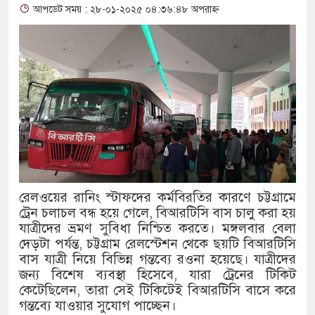
আপডেট সময় : ২৮-০১-২০২৫ ০৪:৩৬:৪৮ অপরাহ্ন
থাকায় বিক্রিতে নিষেধাজ্ঞা
অত্যাচারের ছবি যেন আর তুলতে না
আলাল
‘গুলশানের চামেলি’তে ভিন্ন রূপ
যৌনকর্মীর দালাল চরিত্রে
সারজিস-পাটোয়ারীসহ ১০ জনের বির
রেলওয়ের রানিং স্টাফদের কর্মবিরতির কারণে চট্টগ্রামে
গুলশান থেকে সাবেক মন্ত্রী লতিফ সি
ট্রেন চলাচল বন্ধ হয়ে গেলে, বিআরটিসি বাস চালু করা হয়
যাত্রীদের ভ্রমণ সুবিধা নিশ্চিত করতে। মঙ্গলবার বেলা
‘স্কুটি নাকি গোল্ড?’ ক্যাম্পেইনের
দেড়টা পর্যন্ত, চট্টগ্রাম রেলস্টেশন থেকে ছয়টি বিআরটিসি
বাস যাত্রী নিয়ে বিভিন্ন গন্তব্যে রওনা হয়েছে। যাত্রীদের
এর ফ্রিডম ব্র্যান্ড, বাড়ল ক্যাম্পেইনের 
জন্য বিশেষ ব্যবস্থা হিসেবে, যারা ট্রেনের টিকিট
সংবিধান অনুযায়ী যথাসময়ে রাষ্ট্রপতি 
কেটেছিলেন, তারা সেই টিকিটেই বিআরটিসি বাসে করে
গন্তব্যে যাওয়ার সুযোগ পাচ্ছেন।