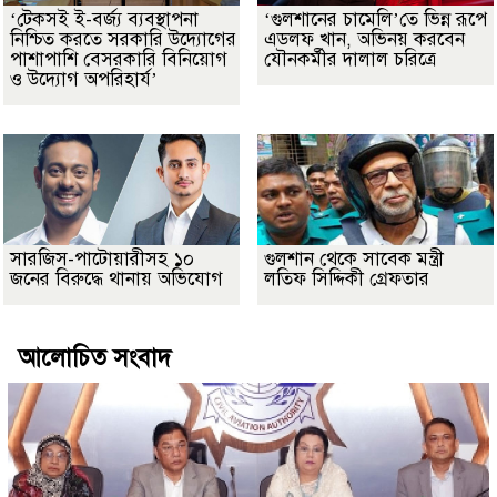
‘টেকসই ই-বর্জ্য ব্যবস্থাপনা
‘গুলশানের চামেলি’তে ভিন্ন রূপে
নিশ্চিত করতে সরকারি উদ্যোগের
এডলফ খান, অভিনয় করবেন
পাশাপাশি বেসরকারি বিনিয়োগ
যৌনকর্মীর দালাল চরিত্রে
ও উদ্যোগ অপরিহার্য’
সারজিস-পাটোয়ারীসহ ১০
গুলশান থেকে সাবেক মন্ত্রী
জনের বিরুদ্ধে থানায় অভিযোগ
লতিফ সিদ্দিকী গ্রেফতার
আলোচিত সংবাদ