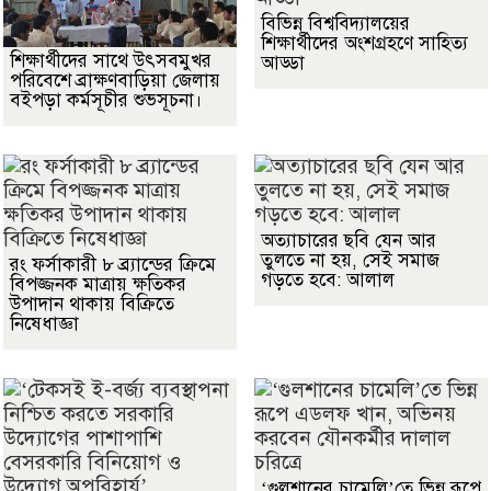
বিভিন্ন বিশ্ববিদ্যালয়ের
শিক্ষার্থীদের অংশগ্রহণে সাহিত্য
শিক্ষার্থীদের সাথে উৎসবমুখর
আড্ডা
পরিবেশে ব্রাক্ষণবাড়িয়া জেলায়
বইপড়া কর্মসূচীর শুভসূচনা।
অত্যাচারের ছবি যেন আর
তুলতে না হয়, সেই সমাজ
রং ফর্সাকারী ৮ ব্র্যান্ডের ক্রিমে
গড়তে হবে: আলাল
বিপজ্জনক মাত্রায় ক্ষতিকর
উপাদান থাকায় বিক্রিতে
নিষেধাজ্ঞা
‘গুলশানের চামেলি’তে ভিন্ন রূপে