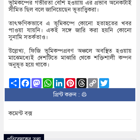
দেশের ৬ অঞ্চলে ঝড়ের আভাস
ভূমিকম্পের গভীরতা বেশি হওয়ায় এর প্রভাব অনেকটাই
সীমিত ছিল বলে জানিয়েছেন ভূতাত্ত্বিকরা।
সার্ককে আরও গতিশীল করতে চায়
তাৎক্ষণিকভাবে এ ভূমিকম্পে কোনো হতাহতের খবর
প্রেমের সম্পর্ক ছিন্ন না করায় ম
পাওয়া যায়নি। একই সঙ্গে জারি করা হয়নি কোনো
সুনামি সতর্কতাও।
প্রধানমন্ত্রীর সঙ্গে নবনিযুক্ত নৌবা
উল্লেখ্য, ফিজি ভূমিকম্পপ্রবণ অঞ্চলে অবস্থিত হওয়ায়
হামের উপসর্গে আরও ৬ প্রাণহানি,
মাঝেমধ্যেই দেশটিতে মাঝারি থেকে শক্তিশালী কম্পন
অনুভূত হয়ে থাকে।
অবশেষে পদত্যাগ করলেন ভারতের শি
Share
Facebook
Mastodon
WhatsApp
LinkedIn
Pinterest
Threads
Copy
Twitter
জামায়াত ফেরেশতাদের দল নয়, ভ
Link
প্রিন্ট করুন :
মতিঝিলে মেট্রোরেলের নিচে বিস্ফ
‘রাষ্ট্রপতি হিসেবে মির্জা ফখরুল স
কমেন্ট বক্স
প্রতিবেদকের তথ্য