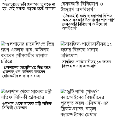
অত্যাচারের ছবি যেন আর তুলতে না
হয়, সেই সমাজ গড়তে হবে: আলাল
‘টেকসই ই-বর্জ্য ব্যবস্থাপনা নিশ্চিত
করতে সরকারি উদ্যোগের পাশাপাশি
বেসরকারি বিনিয়োগ ও উদ্যোগ
অপরিহার্য’
সারজিস-পাটোয়ারীসহ ১০ জনের
বিরুদ্ধে থানায় অভিযোগ
‘গুলশানের চামেলি’তে ভিন্ন রূপে
এডলফ খান, অভিনয় করবেন
যৌনকর্মীর দালাল চরিত্রে
গুলশান থেকে সাবেক মন্ত্রী লতিফ
সিদ্দিকী গ্রেফতার