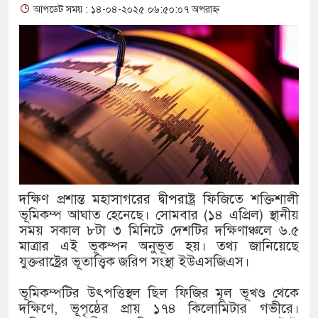
আপডেট সময় : ১৪-০৪-২০২৫ ০৬:৫০:০৭ অপরাহ্ন
আলাল
‘গুলশানের চামেলি’তে ভিন্ন রূ
যৌনকর্মীর দালাল চরিত্রে
সারজিস-পাটোয়ারীসহ ১০ জনের বি
গুলশান থেকে সাবেক মন্ত্রী লতিফ স
‘স্কুটি নাকি গোল্ড?’ ক্যাম্পেইনে
দক্ষিণ প্রশান্ত মহাসাগরের দ্বীপরাষ্ট্র ফিজিতে শক্তিশালী
এর ফ্রিডম ব্র্যান্ড, বাড়ল ক্যাম্পেইনে
ভূমিকম্প আঘাত হেনেছে। সোমবার (১৪ এপ্রিল) স্থানীয়
সময় সকাল ৮টা ৩ মিনিটে দেশটির দক্ষিণাঞ্চলে ৬.৫
সংবিধান অনুযায়ী যথাসময়ে রাষ্ট্রপত
মাত্রার এই ভূকম্পন অনুভূত হয়। তথ্য জানিয়েছে
যুক্তরাষ্ট্রের ভূতাত্ত্বিক জরিপ সংস্থা ইউএসজিএস।
১৫২২ পুলিশ সদস্যকে চাকরিতে পু
খিলক্ষেত থানা বিএনপির যুগ্ম আহ্
ভূমিকম্পটির উৎপত্তিস্থল ছিল ফিজির মূল ভূখণ্ড থেকে
দক্ষিণে, ভূপৃষ্ঠের প্রায় ১৭৪ কিলোমিটার গভীরে।