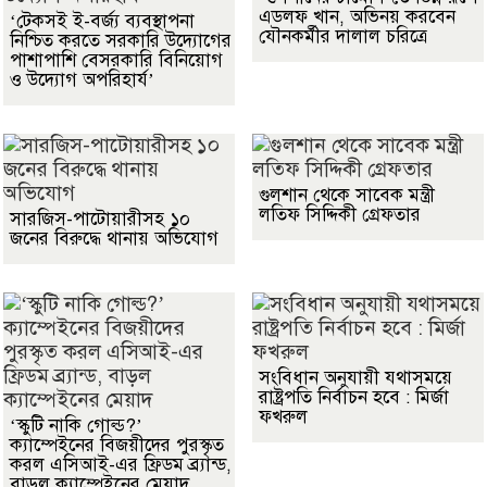
এডলফ খান, অভিনয় করবেন
‘টেকসই ই-বর্জ্য ব্যবস্থাপনা
যৌনকর্মীর দালাল চরিত্রে
নিশ্চিত করতে সরকারি উদ্যোগের
পাশাপাশি বেসরকারি বিনিয়োগ
ও উদ্যোগ অপরিহার্য’
গুলশান থেকে সাবেক মন্ত্রী
লতিফ সিদ্দিকী গ্রেফতার
সারজিস-পাটোয়ারীসহ ১০
জনের বিরুদ্ধে থানায় অভিযোগ
সংবিধান অনুযায়ী যথাসময়ে
রাষ্ট্রপতি নির্বাচন হবে : মির্জা
ফখরুল
‘স্কুটি নাকি গোল্ড?’
ক্যাম্পেইনের বিজয়ীদের পুরস্কৃত
করল এসিআই-এর ফ্রিডম ব্র্যান্ড,
বাড়ল ক্যাম্পেইনের মেয়াদ