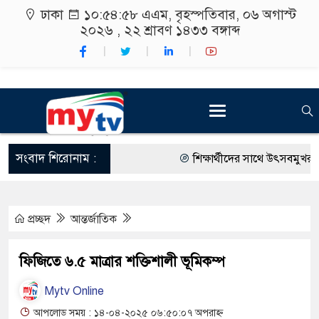
ঢাকা
১০:৫৪:৫৮ এএম
, বৃহস্পতিবার, ০৬ অগাস্ট
২০২৬ ,
২২ শ্রাবণ ১৪৩৩
বঙ্গাব্দ
সংবাদ শিরোনাম :
শিক্ষার্থীদের সাথে উৎসবমুখর পরি
কর্মসূচীর শুভসূচনা।
প্রচ্ছদ
আন্তর্জাতিক
বিভিন্ন বিশ্ববিদ্যালয়ের শিক্ষার্থীদ
রং ফর্সাকারী ৮ ব্র্যান্ডের ক্রিমে 
ফিজিতে ৬.৫ মাত্রার শক্তিশালী ভূমিকম্প
থাকায় বিক্রিতে নিষেধাজ্ঞা
Mytv Online
অত্যাচারের ছবি যেন আর তুলতে ন
আপলোড সময় : ১৪-০৪-২০২৫ ০৬:৫০:০৭ অপরাহ্ন