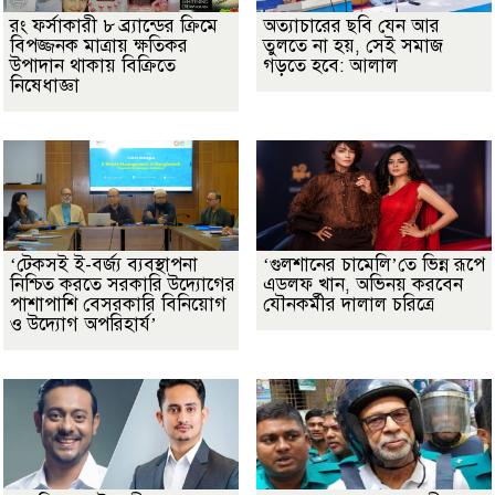
রং ফর্সাকারী ৮ ব্র্যান্ডের ক্রিমে
অত্যাচারের ছবি যেন আর
বিপজ্জনক মাত্রায় ক্ষতিকর
তুলতে না হয়, সেই সমাজ
উপাদান থাকায় বিক্রিতে
গড়তে হবে: আলাল
নিষেধাজ্ঞা
‘টেকসই ই-বর্জ্য ব্যবস্থাপনা
‘গুলশানের চামেলি’তে ভিন্ন রূপে
নিশ্চিত করতে সরকারি উদ্যোগের
এডলফ খান, অভিনয় করবেন
পাশাপাশি বেসরকারি বিনিয়োগ
যৌনকর্মীর দালাল চরিত্রে
ও উদ্যোগ অপরিহার্য’