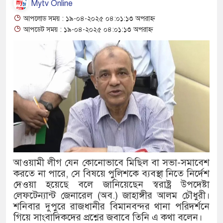
Mytv Online
থাকায় বিক্রিতে নিষেধাজ্ঞা
আপলোড সময় : ১৯-০৪-২০২৫ ০৪:০১:১৩ অপরাহ্ন
আপডেট সময় : ১৯-০৪-২০২৫ ০৪:০১:১৩ অপরাহ্ন
অত্যাচারের ছবি যেন আর তুলতে না 
আলাল
‘গুলশানের চামেলি’তে ভিন্ন রূপে
যৌনকর্মীর দালাল চরিত্রে
সারজিস-পাটোয়ারীসহ ১০ জনের বিরু
গুলশান থেকে সাবেক মন্ত্রী লতিফ সিদ
আওয়ামী লীগ যেন কোনোভাবে মিছিল বা সভা-সমাবেশ
‘স্কুটি নাকি গোল্ড?’ ক্যাম্পেইনের 
করতে না পারে, সে বিষয়ে পুলিশকে ব্যবস্থা নিতে নির্দেশ
এর ফ্রিডম ব্র্যান্ড, বাড়ল ক্যাম্পেইনের ম
দেওয়া হয়েছে বলে জানিয়েছেন স্বরাষ্ট্র উপদেষ্টা
লেফটেন্যান্ট জেনারেল (অব.) জাহাঙ্গীর আলম চৌধুরী।
সংবিধান অনুযায়ী যথাসময়ে রাষ্ট্রপতি ন
শনিবার দুপুরে রাজধানীর বিমানবন্দর থানা পরিদর্শনে
গিয়ে সাংবাদিকদের প্রশ্নের জবাবে তিনি এ কথা বলেন।