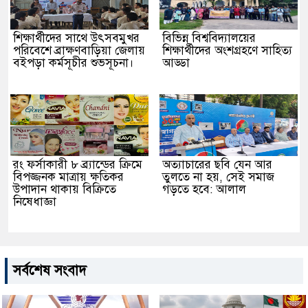
শিক্ষার্থীদের সাথে উৎসবমুখর
বিভিন্ন বিশ্ববিদ্যালয়ের
পরিবেশে ব্রাক্ষণবাড়িয়া জেলায়
শিক্ষার্থীদের অংশগ্রহণে সাহিত্য
বইপড়া কর্মসূচীর শুভসূচনা।
আড্ডা
রং ফর্সাকারী ৮ ব্র্যান্ডের ক্রিমে
অত্যাচারের ছবি যেন আর
বিপজ্জনক মাত্রায় ক্ষতিকর
তুলতে না হয়, সেই সমাজ
উপাদান থাকায় বিক্রিতে
গড়তে হবে: আলাল
নিষেধাজ্ঞা
সর্বশেষ সংবাদ