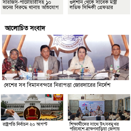
সারজিস-পাটোয়ারীসহ ১০
গুলশান থেকে সাবেক মন্ত্রী
জনের বিরুদ্ধে থানায় অভিযোগ
লতিফ সিদ্দিকী গ্রেফতার
আলোচিত সংবাদ
দেশের সব বিমানবন্দরে নিরাপত্তা জোরদারের নির্দেশ
রাষ্ট্রপতি নির্বাচন ২০ আগস্ট
শিক্ষার্থীদের সাথে উৎসবমুখর
পরিবেশে ব্রাক্ষণবাড়িয়া জেলায়