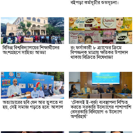
বইপড়া কর্মসূচীর শুভসূচনা।
বিভিন্ন বিশ্ববিদ্যালয়ের শিক্ষার্থীদের
রং ফর্সাকারী ৮ ব্র্যান্ডের ক্রিমে
অংশগ্রহণে সাহিত্য আড্ডা
বিপজ্জনক মাত্রায় ক্ষতিকর উপাদান
থাকায় বিক্রিতে নিষেধাজ্ঞা
অত্যাচারের ছবি যেন আর তুলতে না
‘টেকসই ই-বর্জ্য ব্যবস্থাপনা নিশ্চিত
হয়, সেই সমাজ গড়তে হবে: আলাল
করতে সরকারি উদ্যোগের পাশাপাশি
বেসরকারি বিনিয়োগ ও উদ্যোগ
অপরিহার্য’