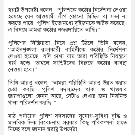
১৫২২ পুলিশ সদস্যকে চাকরিতে পুনর
স্বরাষ্ট্র উপদেষ্টা বলেন, “পুলিশকে কঠোর নির্দেশনা দেওয়া
খিলক্ষেত থানা বিএনপির যুগ্ম আহ্বা
হয়েছে যেন আওয়ামী লীগ কোনো মিছিল বা সভা না
করতে পারে। পুলিশ ইতোমধ্যে দুইজনকে আটক করেছে।
দেশের ৬ অঞ্চলে ঝড়ের আভাস
এ বিষয়ে আমরা কঠোর নজরদারিতে আছি।”
সার্ককে আরও গতিশীল করতে চায় ব
পুলিশের নিষ্ক্রিয়তা নিয়ে প্রশ্ন উঠলে তিনি বলেন,
“আইনশৃঙ্খলা রক্ষাকারী বাহিনীকে কঠোর নির্দেশনা
প্রেমের সম্পর্ক ছিন্ন না করায় মা-
দেওয়া হয়েছে। যদি দেখা যায় তারা পরিস্থিতি নিয়ন্ত্রণে
ব্যর্থ হচ্ছে, তাহলে সংশ্লিষ্টদের বিরুদ্ধে কঠোর ব্যবস্থা
প্রধানমন্ত্রীর সঙ্গে নবনিযুক্ত নৌবাহিন
নেওয়া হবে।”
হামের উপসর্গে আরও ৬ প্রাণহানি, স
তিনি আরও বলেন, “আমরা পরিস্থিতি আরও উন্নত করার
চেষ্টা করছি। পুলিশ সদস্যদের থাকা ও খাওয়ার
অবশেষে পদত্যাগ করলেন ভারতের শিক্ষ
জায়গাগুলো কেমন আছে, সেটাও দেখার জন্য নিয়মিত
থানা পরিদর্শন করছি।”
জামায়াত ফেরেশতাদের দল নয়, ভুল
মাঠ পর্যায়ের পুলিশ সদস্যদের সুযোগ-সুবিধা বৃদ্ধি ও
মানবিক দিক বিবেচনায় সরকার কিছু পরিকল্পনা হাতে
নিচ্ছে বলে জানান স্বরাষ্ট্র উপদেষ্টা।