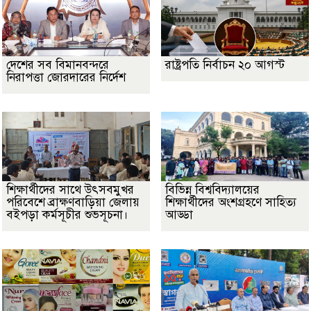
দেশের সব বিমানবন্দরে
রাষ্ট্রপতি নির্বাচন ২০ আগস্ট
নিরাপত্তা জোরদারের নির্দেশ
শিক্ষার্থীদের সাথে উৎসবমুখর
বিভিন্ন বিশ্ববিদ্যালয়ের
পরিবেশে ব্রাক্ষণবাড়িয়া জেলায়
শিক্ষার্থীদের অংশগ্রহণে সাহিত্য
বইপড়া কর্মসূচীর শুভসূচনা।
আড্ডা