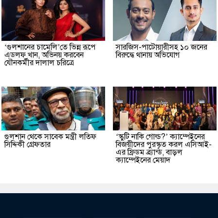
‘গুলশানের চামেলি’তে ভিন্ন রূপে
সারজিস-পাটোয়ারীসহ ১০ জনের
এডলফ খান, অভিনয় করবেন
বিরুদ্ধে থানায় অভিযোগ
যৌনকর্মীর দালাল চরিত্রে
গুলশান থেকে সাবেক মন্ত্রী লতিফ
‘স্কুটি নাকি গোল্ড?’ ক্যাম্পেইনের
সিদ্দিকী গ্রেফতার
বিজয়ীদের পুরস্কৃত করল এসিআই-
এর ফ্রিডম ব্র্যান্ড, বাড়ল
ক্যাম্পেইনের মেয়াদ