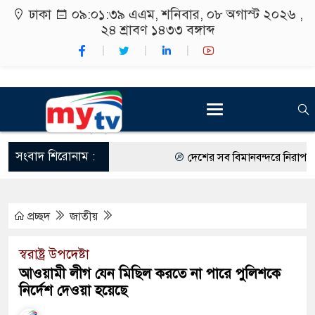
ঢাকা
০৯:০১:৪০ এএম
, শনিবার, ০৮ অগাস্ট ২০২৬ ,
২৪ শ্রাবণ ১৪৩৩
বঙ্গাব্দ
সংবাদ শিরোনাম :
দেশের সব বিমানবন্দরে নিরাপত্তা জো
রাষ্ট্রপতি নির্বাচন ২০ আগস্ট
প্রচ্ছদ
জাতীয়
শিক্ষার্থীদের সাথে উৎসবমুখর পরিবে
কর্মসূচীর শুভসূচনা।
স্বরাষ্ট্র উপদেষ্টা
আওয়ামী লীগ যেন মিছিল করতে না পারে পুলিশকে
বিভিন্ন বিশ্ববিদ্যালয়ের শিক্ষার্থীদের
নির্দেশ দেওয়া হয়েছে
রং ফর্সাকারী ৮ ব্র্যান্ডের ক্রিমে বি